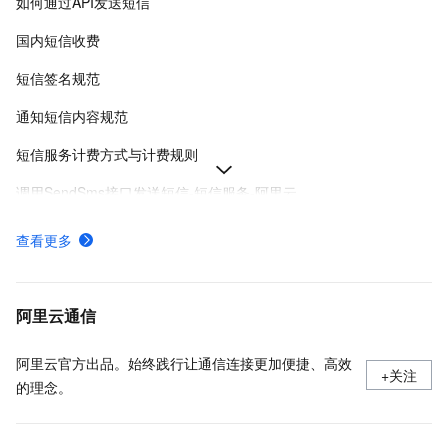
如何通过API发送短信
国内短信收费
短信签名规范
通知短信内容规范
短信服务计费方式与计费规则
调用SendSms接口发送短信-短信服务-阿里云
申请短信签名
查看更多
申请验证码、通知或推广类型的短信模板
阿里云SDK调用短信服务API，帮助开发者快速实现安全可靠的短信发送功能。
阿里云通信
阿里云官方出品。始终践行让通信连接更加便捷、高效
+关注
的理念。