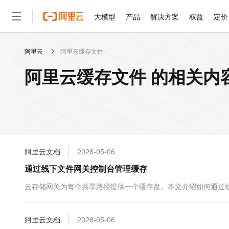
大模型
产品
解决方案
权益
定价
阿里云
阿里云缓存文件
大模型
产品
解决方案
权益
定价
云市场
伙伴
服务
了解阿里云
精选产品
精选解决方案
普惠上云
产品定价
精选商城
成为销售伙伴
售前咨询
为什么选择阿里云
千问AI平台
阿里云缓存文件 的相关内
了解云产品的定价详情
大模型服务平台百炼
千问办公，解锁你的工作
普惠上云 官方力荐
分销伙伴
在线服务
网站建设
什么是云计算
大
大模型服务与应用平台
企业级Agent产品，直接
云服务器38元/年起，超
咨询伙伴
多端小程序
技术领先
云上成本管理
售后服务
轻量应用服务器
Agency Agents：拥
官方推荐返现计划
大模型
精选产品
精选解决方案
Salesforce 国际版订阅
稳定可靠
管理和优化成本
推荐新用户得奖励，单订单
销售伙伴合作计划
自助服务
友盟天域
安全合规
人工智能与机器学习
AI
文本生成
云数据库 RDS
HappyHorse 打造一
云工开物
无影生态合作计划
在线服务
阿里云文档
2026-05-06
观测云
分析师报告
高校专属算力普惠，学生认
计算
互联网应用开发
Qwen3.8-Max
HOT
Salesforce On Alibaba C
工单服务
通过线下文件网关控制台管理缓存
智能体时代全能旗舰模型
Tuya 物联网平台阿里云
研究报告与白皮书
人工智能平台 PAI
快速拥有专属 OpenClaw
大模
Consulting Partner 合
大数据
容器
免费试用
短信专区
一站式AI开发、训练和推
云存储网关为每个共享路径提供一个缓存盘。本文介绍如何通过
蓝凌 OA
Qwen3.7-Plus
AI 大模型销售与服务生
现代化应用
存储
天池大赛
能看、能想、能动手的多模
云解析DNS
解决方案免费试用 新老
电子合同
最高领取价值200元试用
安全
阿里云文档
网络与CDN
2026-05-06
AI 算法大赛
Qwen3-VL-Plus
畅捷通