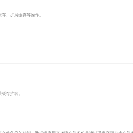
服务生态伙伴
视觉 Coding、空间感知、多模态思考等全面升级
1M上下文，专为长程任务能力而生
云工开物
企业应用
Works
Night Plan 支持 Qwen 3.8-Max
云原生大数据计算服务 MaxCompute
AI 办公
容器服务 Kub
NEW
Red Hat
30+ 款产品免费体验
Data Agent 驱动的一站式 Data+AI 开发治理平台
夜间 5 折，Qwen/Meoo/TokenPlan 客户专享
面向分析的企业级SaaS模式云数据仓库
AI智能应用
提供一站式管
科研合作
缓存、扩展缓存等操作。
ERP
堂（旗舰版）
SUSE
智能客服
AI 应用构建
大模型原生
CRM
防护产品
2个月
自动承接线索
建站小程序
Qoder
大模型服务平台百炼-应用模版
OA 办公系统
HOT
NEW
面向真实软件
个人版上线、团队版降价；千问3.8-Max首发发尝鲜
丰富多元化的应用模版和解决方案
力提升
财税管理
模板建站
万有无界
大模型服务平台百炼-智能体
400电话
定制建站
的模型效果
灵活可视化地构建企业级 Agent
方案
广告营销
模板小程序
秒悟
人工智能平台 PAI
定制小程序
云端极速 AI 
新一代 AI 视频生成模型，深度适配广告营销等场景
AI Native 的算法工程平台，一站式完成建模、训练、推理服务部署
APP 开发
关缓存扩容。
建站系统
AI 应用
10分钟微调：让0.6B模型媲美235B模
多模态数据信
型
依托云原生高可用架构,实现Dify私有化部署
用1%尺寸在特定领域达到大模型90%以上效果
速文件备份的功能。数据缓存用来加速文件备份并通过磁盘空间交换文件