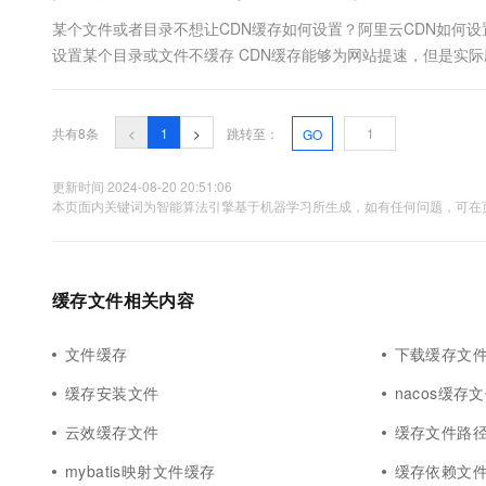
某个文件或者目录不想让CDN缓存如何设置？阿里云CDN如何设
设置某个目录或文件不缓存 CDN缓存能够为网站提速，但是实
CDN设置某个目录或文件不缓存 - 阿里云帮助中心），很简单： 登
共有8条
<
1
>
跳转至：
GO
更新时间 2024-08-20 20:51:06
本页面内关键词为智能算法引擎基于机器学习所生成，如有任何问题，可在页
缓存文件相关内容
文件缓存
下载缓存文
缓存安装文件
nacos缓存
云效缓存文件
缓存文件路
mybatis映射文件缓存
缓存依赖文