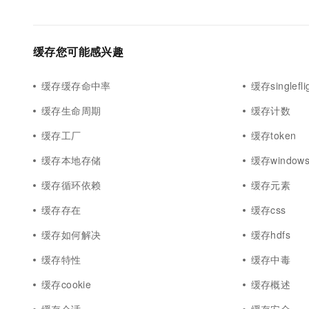
缓存您可能感兴趣
缓存缓存命中率
缓存singlefli
缓存生命周期
缓存计数
缓存工厂
缓存token
缓存本地存储
缓存window
缓存循环依赖
缓存元素
缓存存在
缓存css
缓存如何解决
缓存hdfs
缓存特性
缓存中毒
缓存cookie
缓存概述