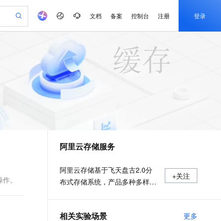
文档
备案
控制台
注册
登录
验
作计划
器
AI 活动
专业服务
服务伙伴合作计划
开发者社区
加入我们
产品动态
服务平台百炼
阿里云 OPC 创新助力计划
一站式生成采购清单，支持单品或批量购买
io：打造专属 AI 语音助手
S产品伙伴计划（繁花）
峰会
CS
造的大模型服务与应用开发平台
一句话生成原生可编辑精美 PPT 文稿
AI 生产力先锋
Al MaaS 服务伙伴赋能合作
域名
博文
Careers
至高可申请百万元
Qwen3.8-Max 模型上线
开启高性价比 AI 编程新体验
弹性可伸缩的云计算服务
Qwen-Audio-3.0-Realtime 端到端实时语音角色扮演
输入一句话想法, 轻松生成专业的 PPT
先锋实践拓展 AI 生产力的边界
Token 补贴，五大权
计划
海大会
伙伴信用分合作计划
商标
问答
社会招聘
益加速 OPC 成功
eek-V4-Pro
SS
一键部署幻兽帕鲁游戏服务器
飞天发布时刻
HOT
Open Search 向量检索版支
划
备案
电子书
校园招聘
pSeek-V4-Pro
视频创作，一键激活电商全链路生产力
稳定、安全、高性价比、高性能的云存储服务
一键购买专属联机服务器，轻松开启游戏
所见，即是所愿
持视频检索 Pipeline 功能
更多支持
划
公司注册
镜像站
视频生成
语音识别与合成
专属 QwenPaw
漫剧工坊：一站式动画创作平台
AI 实训营
HOT
应用身份服务 (IDaaS)
合作伙伴培训与认证
阿里云存储服务
划
上云迁移
站生成，高效打造优质广告素材
全接入的云上超级电脑
从聊天伙伴进化为能主动干活的本地数字员工
快速生产连贯的高质量长漫剧
从基础到进阶，Agent 创客手把手教你
OpenClaw 管理能力上线
e-1.1-T2V
Qwen3-TTS-Flash
lScope
我要反馈
查询合作伙伴
畅细腻的高质量视频
离线语音合成大模型，多语言方言自适应，低延迟高稳定
n Alibaba Cloud ISV 合作
代维服务
建企业门户网站
10 分钟搭建微信、支付宝小程序
MaxCompute MaxFrame 提
阿里云存储基于飞天盘古2.0分
+关注
创新加速
ope
登录合作伙伴管理后台
我要建议
站，无忧落地极速上线
以可视化方式快速构建移动和 PC 门户网站
国内短信简单易用，安全可靠，秒级触达，全球覆盖200+国家和地区。
高效部署网站，快速应用到小程序
供自动弹性内存功能
操作。
布式存储系统，产品多种多样，
e-1.1-I2V
Cosyvoice-V3-Flash
安全
充分满足用户数据存储和迁移上
畅自然，细节丰富
高表现力语音合成大模型，语音克隆听感自然
我要投诉
PolarDB
上云场景组合购
Milvus 弹性伸缩功能新增节
伴
云需求。
漫剧创作，剧本、分镜、视频高效生成
100%兼容MySQL、PostgreSQL，兼容Oracle，支持集中和分布式
覆盖90%+业务场景，专享组合折扣价
点支持范围
2V
VPN
Fun-ASR
相关实验场景
更多