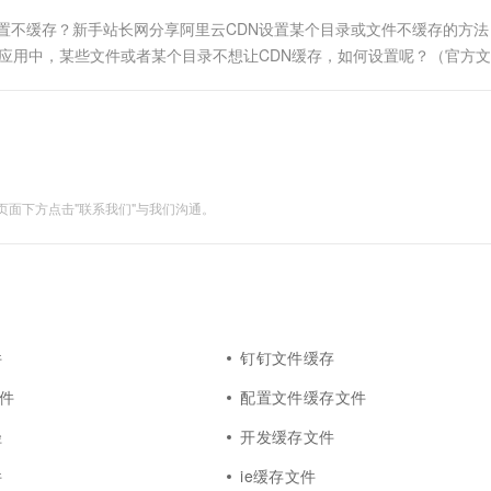
置不缓存？新手站长网分享阿里云CDN设置某个目录或文件不缓存的方法：
际应用中，某些文件或者某个目录不想让CDN缓存，如何设置呢？（官方
录到阿里云CDN管理控制台； 点击左侧“域名管理”，找到目标域名.....
面下方点击"联系我们"与我们沟通。
件
钉钉文件缓存
文件
配置文件缓存文件
径
开发缓存文件
件
ie缓存文件