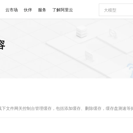
云市场
伙伴
服务
了解阿里云
AI 特惠
数据与 API
成为产品伙伴
企业增值服务
最佳实践
价格计算器
AI 场景体
基础软件
产品伙伴合
阿里云认证
市场活动
配置报价
大模型
容
自助选配和估算价格
新方式
睿译宝，AI翻译排版一步到位
智启 AI 普惠权益
产品生态集成认证中心
企业支持计划
云上春晚
域名与网站
千问官方 MaaS 平台，为开发者和 Agent 而生，新用户赠送 1 亿 + tokens 额度
Qwen Aud
AI Coding
阿里云Maa
2026 阿里云
云服务器 E
为企业打
数据集
Windows
大模型认证
模型
NEW
NEW
交付可用成果
值低价云产品抢先购
上传文档即自动完成翻译和格式还原
至高享 1亿+免费 tokens，加速 Al 应用落地
提供智能易用的域名与建站服务
智能编程，一键
安全可靠、
产品生态伙伴
专家技术服务
云上奥运之旅
弹性计算合作
阿里云中企出
手机三要素
宝塔 Linux
全部认证
价格优势
有专属领域专家
GLM-5.2：长任务时代开源旗舰模型
阿里云 OPC 创新助力计划
千问大模型
即刻拥有 DeepS
AI 电商营销
对象存储 O
大模型
产品生态伙伴工作台
企业增值服务台
云栖战略参考
云存储合作计
云栖大会
身份实名认证
CentOS
训练营
推动算力普惠，释放技术红利
最高返9万
多领域专家智能体,一键组建 AI 虚拟交付团队
快速构建应用程序和网站，即刻迈出上云第一步
至高百万元 Token 补贴，加速一人公司成长
多元化、高性能、安全可靠的大模型服务
真正可用的 1M 上下文,一次完成代码全链路开发
轻松解锁专属 Dee
从图文生成到
云上的中国
数据库合作计
活动全景
短信
Docker
图片和
站式影视创作平台
Hermes Agent，打造自进化智能体
Token Plan 模型订阅计划
数字证书管理服务（原SSL证书）
5 分钟轻松部署
AI 广告创作
无影云电脑
企业成长
NEW
信息公告
看见新力量
云网络合作计
OCR 文字识别
JAVA
证享300元代金券
可视化编排打通从文字构思到成片全链路闭环
全托管，含MySQL、PostgreSQL、SQL Server、MariaDB多引擎
自主进化，持久记忆，越用越聪明
Qwen3.8-Max 首发尝鲜，限时加量 10 倍，夜间低至2折
实现全站HTTPS，呈现可信的WEB访问
图文、视频一
随时随地安
Kimi-K3
HappyHors
NEW
魔搭 Mode
loud
服务实践
官网公告
Kimi 最新旗舰模型，长程编程与推理利器
让文字生成流
金融模力时刻
Salesforce O
版
发票查验
全能环境
Claude Code + GStack 打造工程团队
千问办公，限时限量积分加倍
Qoder
低代码高效构
AI 建站
短信服务
型
NEW
作计划
计划
创新中心
魔搭 ModelSc
健康状态
理服务
让AI从“聊天伙伴”进化为能干活的“数字员工”
安装技能 GStack，拥有专属 AI 工程团队
你的AI工作搭子，覆盖日常办公高频场景
面向真实软件的智能体编程平台
0 代码专业建
线下文件网关控制台管理缓存，包括添加缓存、删除缓存，缓存盘测速等
客户案例
天气预报查询
操作系统
Deepseek-v4-pro
HappyHors
态合作计划
态智能体模型
旗舰 MoE 大模型，百万上下文与顶尖推理能力
图生视频，流
同享
万小智 AI 建站低至 15元/月
Qoder CN
AI 短剧/漫剧
云原生数据库 
快递物流查询
WordPress
成为服务伙
高校合作
点，立即开启云上创新
覆盖公网/内网、递归/权威、移动APP等全场景解析服务
送.CN域名，送备案服务码
基于千问大模型等，支持代码智能生成、研发智能问答
AI助力短剧
GLM-5.2
Wan2.7-T
Ubuntu