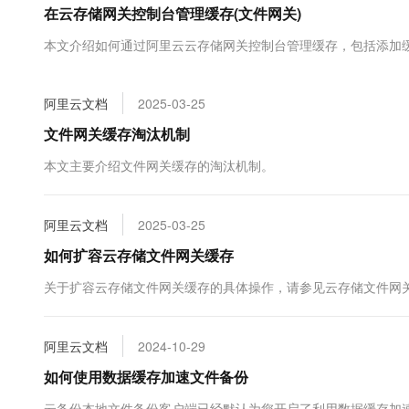
在云存储网关控制台管理缓存(文件网关)
大数据开发治理平台 Data
AI 产品 免费试用
网络
安全
云开发大赛
Tableau 订阅
1亿+ 大模型 tokens 和 
本文介绍如何通过阿里云云存储网关控制台管理缓存，包括添加
可观测
入门学习赛
中间件
AI空中课堂在线直播课
云防火墙
140+云产品 免费试用
大模型服务
上云与迁云
云原生的云上边界网络安全
产品新客免费试用，最长1
数据库
阿里云文档
2025-03-25
生态解决方案
千问AI平台-Token Plan
企业出海
大模型ACA认证体验
文件网关缓存淘汰机制
大数据计算
助力企业全员 AI 认知与能
行业生态解决方案
政企业务
本文主要介绍文件网关缓存的淘汰机制。
媒体服务
千问AI平台-模型体验
开发者生态解决方案
在线体验全尺寸、多种模态
企业服务与云通信
AI 开发和 AI 应用解决
阿里云文档
2025-03-25
Happy 系列大模型
域名与网站
如何扩容云存储文件网关缓存
终端用户计算
关于扩容云存储文件网关缓存的具体操作，请参见云存储文件网
Serverless
大模型解决方案
阿里云文档
2024-10-29
开发工具
快速部署 Dify，高效搭建 
如何使用数据缓存加速文件备份
迁移与运维管理
云备份本地文件备份客户端已经默认为您开启了利用数据缓存加