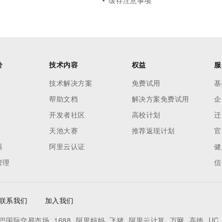
缓存注意事项
价
技术内容
权益
服
技术解决方案
免费试用
基
帮助文档
解决方案免费试用
企
开发者社区
高校计划
迁
天池大赛
推荐返现计划
官
器
阿里云认证
健
管理
信
联系我们
加入我们
巴国际交易市场
1688
阿里妈妈
飞猪
阿里云计算
万网
高德
UC