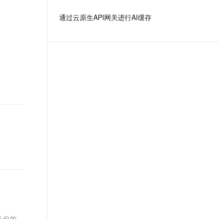
文戏情感细腻自然，动作戏激烈拳拳到肉，实现更强表演能力
支持中英文自由切换，具备更强的噪声鲁棒性
ernetes 版 ACK
云聚AI 严选权益
AI 原生数据库服务发布
SSL 证书
通过云原生API网关进行AI缓存
，一键激活高效办公新体验
理容器应用的 K8s 服务
精选AI产品，从模型到应用全链提效
Agent 数据网关
堡垒机
AI 用量加速计划
云原生数据库 PolarDB
应用
防火墙
、识别商机，让客服更高效、服务更出色。
新老同享，达量后返
Agentic Database 发布
千问办公
主机安全
NEW
的智能体编程平台
一站式AI生产力平台
AI 应用及服务市场
伶鹊
企业级人与Agent协作平台，接入和调度多个数字员工
智能客服平台，对话机器人、对话分析、智能外呼
AI 应用
大模型服务平台百炼 - 全妙
大模型
应用创作平台
多模态内容创作工具，已接入 DeepSeek
自然语言处理
数据标注
机器学习
息提取
与 AI 智能体进行实时音视频通话
从文本、图片、视频中提取结构化的属性信息
构建支持视频理解的 AI 音视频实时通话应用
备份的