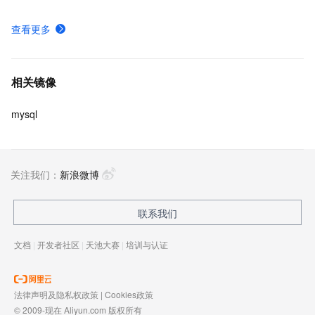
查看更多
相关镜像
mysql
关注我们：
新浪微博
联系我们
文档
|
开发者社区
|
天池大赛
|
培训与认证
法律声明及隐私权政策
|
Cookies政策
© 2009-现在 Aliyun.com 版权所有