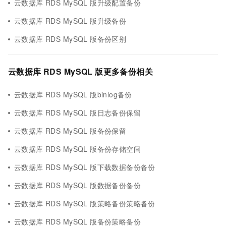
云数据库 RDS MySQL 版升级配置备份
云数据库 RDS MySQL 版升级备份
云数据库 RDS MySQL 版备份区别
云数据库 RDS MySQL 版更多备份相关
云数据库 RDS MySQL 版binlog备份
云数据库 RDS MySQL 版日志备份保留
云数据库 RDS MySQL 版备份保留
云数据库 RDS MySQL 版备份存储空间
云数据库 RDS MySQL 版下载数据备份备份
云数据库 RDS MySQL 版数据备份备份
云数据库 RDS MySQL 版策略备份策略备份
云数据库 RDS MySQL 版备份策略备份