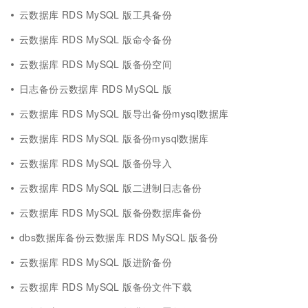
云数据库 RDS MySQL 版工具备份
云数据库 RDS MySQL 版命令备份
云数据库 RDS MySQL 版备份空间
日志备份云数据库 RDS MySQL 版
云数据库 RDS MySQL 版导出备份mysql数据库
云数据库 RDS MySQL 版备份mysql数据库
云数据库 RDS MySQL 版备份导入
云数据库 RDS MySQL 版二进制日志备份
云数据库 RDS MySQL 版备份数据库备份
dbs数据库备份云数据库 RDS MySQL 版备份
云数据库 RDS MySQL 版进阶备份
云数据库 RDS MySQL 版备份文件下载