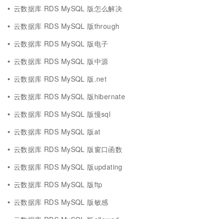
云数据库 RDS MySQL 版怎么解决
云数据库 RDS MySQL 版through
云数据库 RDS MySQL 版电子
云数据库 RDS MySQL 版中源
云数据库 RDS MySQL 版.net
云数据库 RDS MySQL 版hibernate
云数据库 RDS MySQL 版慢sql
云数据库 RDS MySQL 版at
云数据库 RDS MySQL 版窗口函数
云数据库 RDS MySQL 版updating
云数据库 RDS MySQL 版ftp
云数据库 RDS MySQL 版敏感