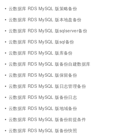
云数据库 RDS MySQL 版策略备份
云数据库 RDS MySQL 版本地盘备份
云数据库 RDS MySQL 版sqlserver备份
云数据库 RDS MySQL 版sql备份
云数据库 RDS MySQL 版库备份
云数据库 RDS MySQL 版备份自建数据库
云数据库 RDS MySQL 版保留备份
云数据库 RDS MySQL 版日志管理备份
云数据库 RDS MySQL 版备份日志
云数据库 RDS MySQL 版地域备份
云数据库 RDS MySQL 版备份前提条件
云数据库 RDS MySQL 版备份快照