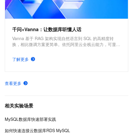
千问+Vanna：让数据库听懂人话
Vanna 基于 RAG 架构实现自然语言到 SQL 的高精度转
换，相比微调方案更简单。依托阿里云全栈云能力，可显著
提高自然语言理解精准度与 SQL 生成执行效率。
了解更多
查看更多
相关实验场景
MySQL数据库快速部署实践
如何快速连接云数据库RDS MySQL