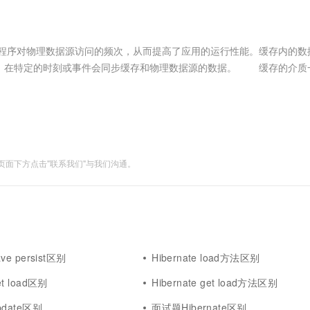
服务生态伙伴
视觉 Coding、空间感知、多模态思考等全面升级
1M上下文，专为长程任务能力而生
云工开物
企业应用
Works
Night Plan 支持 Qwen 3.8-Max
云原生大数据计算服务 MaxCompute
AI 办公
容器服务 Kub
NEW
Red Hat
30+ 款产品免费体验
Data Agent 驱动的一站式 Data+AI 开发治理平台
夜间 5 折，Qwen/Meoo/TokenPlan 客户专享
面向分析的企业级SaaS模式云数据仓库
AI智能应用
提供一站式管
科研合作
ERP
堂（旗舰版）
SUSE
程序对物理数据源访问的频次，从而提高了应用的运行性能。缓存内的数
智能客服
AI 应用构建
大模型原生
CRM
据，在特定的时刻或事件会同步缓存和物理数据源的数据。 缓存的介质
防护产品
2个月
自动承接线索
，也会用硬盘作为缓存介质。缓存的实现不仅仅要考虑存储的介质，还要
建站小程序
Qoder
大模型服务平台百炼-应用模版
OA 办公系统
HOT
NEW
面向真实软件
个人版上线、团队版降价；千问3.8-Max首发发尝鲜
丰富多元化的应用模版和解决方案
力提升
财税管理
模板建站
万有无界
大模型服务平台百炼-智能体
400电话
定制建站
的模型效果
灵活可视化地构建企业级 Agent
面下方点击"联系我们"与我们沟通。
方案
广告营销
模板小程序
秒悟
人工智能平台 PAI
定制小程序
云端极速 AI 
新一代 AI 视频生成模型，深度适配广告营销等场景
AI Native 的算法工程平台，一站式完成建模、训练、推理服务部署
APP 开发
建站系统
ave persist区别
Hibernate load方法区别
AI 应用
10分钟微调：让0.6B模型媲美235B模
多模态数据信
et load区别
Hibernate get load方法区别
型
依托云原生高可用架构,实现Dify私有化部署
用1%尺寸在特定领域达到大模型90%以上效果
update区别
面试题Hibernate区别