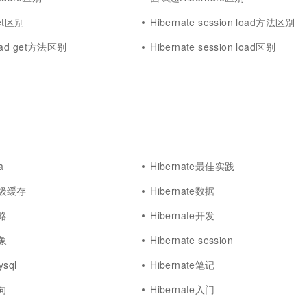
一个 AI 助手
超强辅助，Bol
即刻拥有 DeepSeek-R1 满血版
get区别
Hibernate session load方法区别
在企业官网、通讯软件中为客户提供 AI 客服
多种方案随心选，轻松解锁专属 DeepSeek
load get方法区别
Hibernate session load区别
a
Hibernate最佳实践
e二级缓存
Hibernate数据
策略
Hibernate开发
对象
Hibernate session
ysql
Hibernate笔记
单向
Hibernate入门