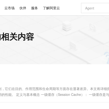
云市场
伙伴
服务
了解阿里云
AI 特惠
数据与 API
成为产品伙伴
企业增值服务
最佳实践
价格计算器
AI 场景体
基础软件
产品伙伴合
阿里云认证
市场活动
配置报价
大模型
 的相关内容
自助选配和估算价格
新方式
睿译宝，AI翻译排版一步到位
智启 AI 普惠权益
产品生态集成认证中心
企业支持计划
云上春晚
域名与网站
千问官方 MaaS 平台，为开发者和 Agent 而生，新用户赠送 1 亿 + tokens 额度
Qwen Aud
AI Coding
阿里云Maa
2026 阿里云
云服务器 E
为企业打
数据集
Windows
大模型认证
模型
NEW
NEW
交付可用成果
值低价云产品抢先购
上传文档即自动完成翻译和格式还原
至高享 1亿+免费 tokens，加速 Al 应用落地
提供智能易用的域名与建站服务
智能编程，一键
安全可靠、
产品生态伙伴
专家技术服务
云上奥运之旅
弹性计算合作
阿里云中企出
手机三要素
宝塔 Linux
全部认证
价格优势
有专属领域专家
GLM-5.2：长任务时代开源旗舰模型
阿里云 OPC 创新助力计划
千问大模型
即刻拥有 DeepS
AI 电商营销
对象存储 O
大模型
产品生态伙伴工作台
企业增值服务台
云栖战略参考
云存储合作计
云栖大会
身份实名认证
CentOS
训练营
推动算力普惠，释放技术红利
最高返9万
多领域专家智能体,一键组建 AI 虚拟交付团队
快速构建应用程序和网站，即刻迈出上云第一步
至高百万元 Token 补贴，加速一人公司成长
多元化、高性能、安全可靠的大模型服务
真正可用的 1M 上下文,一次完成代码全链路开发
轻松解锁专属 Dee
从图文生成到
云上的中国
数据库合作计
活动全景
短信
Docker
图片和
站式影视创作平台
Hermes Agent，打造自进化智能体
Token Plan 模型订阅计划
数字证书管理服务（原SSL证书）
5 分钟轻松部署
AI 广告创作
无影云电脑
企业成长
NEW
信息公告
看见新力量
云网络合作计
OCR 文字识别
JAVA
证享300元代金券
可视化编排打通从文字构思到成片全链路闭环
全托管，含MySQL、PostgreSQL、SQL Server、MariaDB多引擎
自主进化，持久记忆，越用越聪明
Qwen3.8-Max 首发尝鲜，限时加量 10 倍，夜间低至2折
实现全站HTTPS，呈现可信的WEB访问
图文、视频一
随时随地安
Kimi-K3
HappyHors
NEW
魔搭 Mode
loud
服务实践
官网公告
Kimi 最新旗舰模型，长程编程与推理利器
让文字生成流
金融模力时刻
Salesforce O
版
发票查验
全能环境
Claude Code + GStack 打造工程团队
千问办公，限时限量积分加倍
Qoder
低代码高效构
AI 建站
短信服务
型
NEW
作计划
计划
创新中心
魔搭 ModelSc
健康状态
理服务
让AI从“聊天伙伴”进化为能干活的“数字员工”
安装技能 GStack，拥有专属 AI 工程团队
你的AI工作搭子，覆盖日常办公高频场景
面向真实软件的智能体编程平台
0 代码专业建
缓存机制，它们在目的、作用范围和生命周期等方面存在显著差异。本文将详细
客户案例
天气预报查询
操作系统
Deepseek-v4-pro
HappyHors
态合作计划
的性能。 定义与基本概念 一级缓存（Session Cache）： 一级缓存是
态智能体模型
旗舰 MoE 大模型，百万上下文与顶尖推理能力
图生视频，流
同享
万小智 AI 建站低至 15元/月
Qoder CN
AI 短剧/漫剧
云原生数据库 
快递物流查询
WordPress
成为服务伙
高校合作
点，立即开启云上创新
覆盖公网/内网、递归/权威、移动APP等全场景解析服务
送.CN域名，送备案服务码
基于千问大模型等，支持代码智能生成、研发智能问答
AI助力短剧
GLM-5.2
Wan2.7-T
Ubuntu