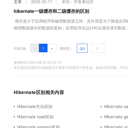
文章
2022-02-17
来自：开发者社区
大数据开发治理平台 Data
AI 产品 免费试用
网络
安全
云开发大赛
Tableau 订阅
hibernate一级缓存和二级缓存的区别
1亿+ 大模型 tokens 和 
可观测
入门学习赛
中间件
AI空中课堂在线直播课
缓存是介于应用程序和物理数据源之间，其作用是为了降低应用
云防火墙
140+云产品 免费试用
大模型服务
物理数据源中的数据的复制，应用程序在运行时从缓存读写数
上云与迁云
云原生的云上边界网络安全
产品新客免费试用，最长1
数据库
内存，所以读写速度很快。但如果缓存中存放的数据量非常大时
生态解决方案
千问AI平台-Token Plan
企业出海
大模型ACA认证体验
管理缓存...
大数据计算
助力企业全员 AI 认知与能
行业生态解决方案
共有2条
<
1
>
跳转至：
GO
政企业务
媒体服务
千问AI平台-模型体验
开发者生态解决方案
在线体验全尺寸、多种模态
更新时间 2024-08-22 09:10:15
企业服务与云通信
本页面内关键词为智能算法引擎基于机器学习所生成，如有任何问题，可在页
AI 开发和 AI 应用解决
Happy 系列大模型
域名与网站
终端用户计算
Hibernate区别相关内容
Serverless
大模型解决方案
Hibernate方法区别
Hibernate s
开发工具
快速部署 Dify，高效搭建 
Hibernate load区别
Hibernate g
迁移与运维管理
Hibernate session区别
Hibernate 