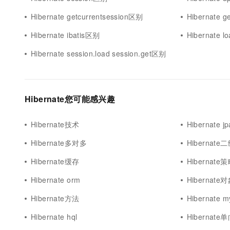
10 分钟在聊天系统中增加
专有云
Hibernate getcurrentsession区别
Hibernate 
Hibernate ibatis区别
Hibernate 
Hibernate session.load session.get区别
Hibernate您可能感兴趣
Hibernate技术
Hibernate jp
Hibernate多对多
Hibernat
Hibernate缓存
Hibernate
Hibernate orm
Hibernate
Hibernate方法
Hibernate m
Hibernate hql
Hibernate