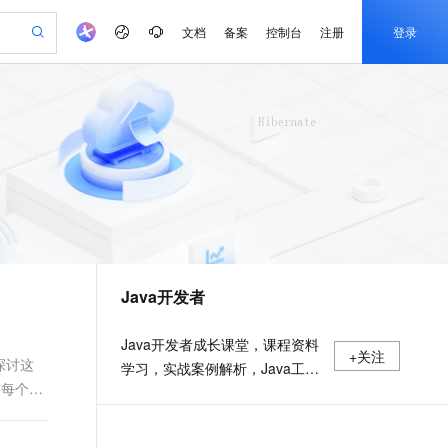
文档
备案
控制台
注册
登录
验
作计划
器
AI 活动
专业服务
服务伙伴合作计划
开发者社区
加入我们
产品动态
服务平台百炼
阿里云 OPC 创新助力计划
一站式生成采购清单，支持单品或批量购买
io：打造专属 AI 语音助手
S产品伙伴计划（繁花）
峰会
CS
造的大模型服务与应用开发平台
一句话生成原生可编辑精美 PPT 文稿
AI 生产力先锋
Al MaaS 服务伙伴赋能合作
域名
博文
Careers
至高可申请百万元
Qwen3.8-Max 模型上线
开启高性价比 AI 编程新体验
弹性可伸缩的云计算服务
Qwen-Audio-3.0-Realtime 端到端实时语音角色扮演
输入一句话想法, 轻松生成专业的 PPT
先锋实践拓展 AI 生产力的边界
Token 补贴，五大权
计划
海大会
伙伴信用分合作计划
商标
问答
社会招聘
益加速 OPC 成功
eek-V4-Pro
SS
一键部署幻兽帕鲁游戏服务器
飞天发布时刻
HOT
Open Search 向量检索版支
划
备案
电子书
校园招聘
pSeek-V4-Pro
视频创作，一键激活电商全链路生产力
稳定、安全、高性价比、高性能的云存储服务
一键购买专属联机服务器，轻松开启游戏
所见，即是所愿
持视频检索 Pipeline 功能
更多支持
划
公司注册
镜像站
视频生成
语音识别与合成
专属 QwenPaw
漫剧工坊：一站式动画创作平台
AI 实训营
HOT
应用身份服务 (IDaaS)
合作伙伴培训与认证
Java开发者
划
上云迁移
站生成，高效打造优质广告素材
全接入的云上超级电脑
从聊天伙伴进化为能主动干活的本地数字员工
快速生产连贯的高质量长漫剧
从基础到进阶，Agent 创客手把手教你
OpenClaw 管理能力上线
e-1.1-T2V
Qwen3-TTS-Flash
lScope
我要反馈
查询合作伙伴
畅细腻的高质量视频
离线语音合成大模型，多语言方言自适应，低延迟高稳定
n Alibaba Cloud ISV 合作
代维服务
建企业门户网站
10 分钟搭建微信、支付宝小程序
MaxCompute MaxFrame 提
Java开发者成长课堂，课程资料
+关注
创新加速
ope
登录合作伙伴管理后台
我要建议
站，无忧落地极速上线
以可视化方式快速构建移动和 PC 门户网站
国内短信简单易用，安全可靠，秒级触达，全球覆盖200+国家和地区。
高效部署网站，快速应用到小程序
供自动弹性内存功能
探讨这
学习，实战案例解析，Java工程
e-1.1-I2V
Cosyvoice-V3-Flash
与每个
安全
师必备词汇等你来~
畅自然，细节丰富
高表现力语音合成大模型，语音克隆听感自然
我要投诉
PolarDB
上云场景组合购
Milvus 弹性伸缩功能新增节
伴
漫剧创作，剧本、分镜、视频高效生成
100%兼容MySQL、PostgreSQL，兼容Oracle，支持集中和分布式
覆盖90%+业务场景，专享组合折扣价
点支持范围
2V
VPN
Fun-ASR