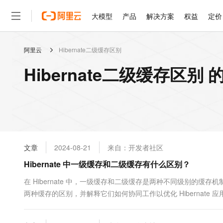
大模型
产品
解决方案
权益
定价
阿里云
Hibernate二级缓存区别
大模型
产品
解决方案
权益
定价
云市场
伙伴
服务
了解阿里云
精选产品
精选解决方案
普惠上云
产品定价
精选商城
成为销售伙伴
售前咨询
为什么选择阿里云
千问AI平台
Hibernate二级缓存区别
了解云产品的定价详情
大模型服务平台百炼
千问办公，解锁你的工作
普惠上云 官方力荐
分销伙伴
在线服务
网站建设
什么是云计算
大
大模型服务与应用平台
企业级Agent产品，直接
云服务器38元/年起，超
咨询伙伴
多端小程序
技术领先
云上成本管理
售后服务
轻量应用服务器
Agency Agents：拥
官方推荐返现计划
大模型
精选产品
精选解决方案
Salesforce 国际版订阅
稳定可靠
管理和优化成本
推荐新用户得奖励，单订单
销售伙伴合作计划
自助服务
友盟天域
安全合规
人工智能与机器学习
AI
文本生成
云数据库 RDS
HappyHorse 打造一
云工开物
无影生态合作计划
在线服务
文章
2024-08-21
来自：开发者社区
观测云
分析师报告
高校专属算力普惠，学生认
计算
互联网应用开发
Qwen3.8-Max
HOT
Salesforce On Alibaba C
工单服务
Hibernate 中一级缓存和二级缓存有什么区别？
智能体时代全能旗舰模型
Tuya 物联网平台阿里云
研究报告与白皮书
人工智能平台 PAI
快速拥有专属 OpenClaw
大模
Consulting Partner 合
大数据
容器
免费试用
短信专区
一站式AI开发、训练和推
在 Hibernate 中，一级缓存和二级缓存是两种不同级别的
蓝凌 OA
Qwen3.7-Plus
AI 大模型销售与服务生
现代化应用
两种缓存的区别，并解释它们如何协同工作以优化 Hibernate 应用
存储
天池大赛
能看、能想、能动手的多模
云解析DNS
解决方案免费试用 新老
电子合同
Session 实例...
最高领取价值200元试用
安全
网络与CDN
AI 算法大赛
Qwen3-VL-Plus
畅捷通