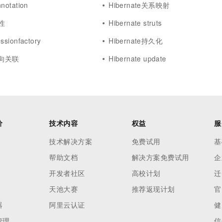
nnotation
Hibernate关系映射
属性
Hibernate struts
ssionfactory
Hibernate持久化
e单向关联
Hibernate update
价
技术内容
权益
服
技术解决方案
免费试用
基
帮助文档
解决方案免费试用
企
开发者社区
高校计划
迁
天池大赛
推荐返现计划
官
器
阿里云认证
健
管理
信