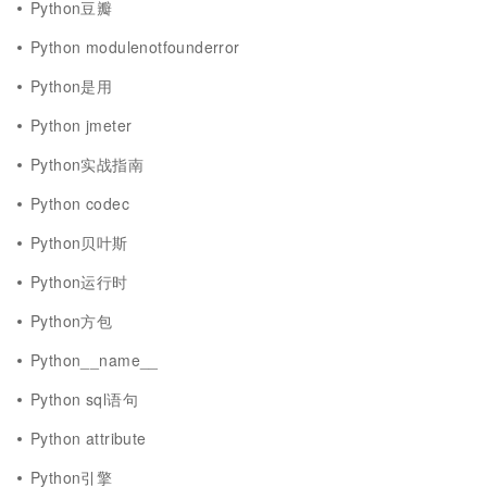
Python豆瓣
Python modulenotfounderror
Python是用
Python jmeter
Python实战指南
Python codec
Python贝叶斯
Python运行时
Python方包
Python__name__
Python sql语句
Python attribute
Python引擎