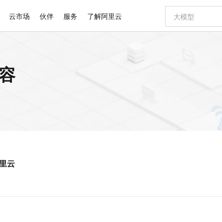
云市场
伙伴
服务
了解阿里云
AI 特惠
数据与 API
成为产品伙伴
企业增值服务
最佳实践
价格计算器
AI 场景体
基础软件
产品伙伴合
阿里云认证
市场活动
配置报价
大模型
内容
自助选配和估算价格
步到位
智启 AI 普惠权益
产品生态集成认证中心
企业支持计划
云上春晚
域名与网站
Qwen Audio：打造专属 AI 语音助手
千问官方 MaaS 平台，为开发者和 Agent 而生，新用户赠送 1 亿 + tokens 额度
一句话生成原生
AI Coding
阿里云Maa
2026 阿里云
云服务器 E
为企业打
数据集
Windows
大模型认证
模型
NEW
NEW
格式还原
值低价云产品抢先购
至高享 1亿+免费 tokens，加速 Al 应用落地
提供智能易用的域名与建站服务
Qwen-Audio-3.0-Realtime 端到端实时语音角色扮演
输入一句话想法,
智能编程，一键
安全可靠、
产品生态伙伴
专家技术服务
云上奥运之旅
弹性计算合作
阿里云中企出
手机三要素
宝塔 Linux
全部认证
价格优势
开源旗舰模型
即刻拥有 DeepSeek-V4-Pro
阿里云 OPC 创新助力计划
千问大模型
一键部署幻兽
AI 电商营销
对象存储 O
大模型
产品生态伙伴工作台
企业增值服务台
云栖战略参考
云存储合作计
云栖大会
身份实名认证
CentOS
训练营
推动算力普惠，释放技术红利
最高返9万
真正可用的 1M 上下文,一次完成代码全链路开发
快速构建应用程序和网站，即刻迈出上云第一步
轻松解锁专属 DeepSeek-V4-Pro
至高百万元 Token 补贴，加速一人公司成长
多元化、高性能、安全可靠的大模型服务
一键购买专属
从图文生成到
云上的中国
数据库合作计
活动全景
短信
Docker
图片和
自进化智能体
5 分钟轻松部署专属 QwenPaw
Token Plan 模型订阅计划
数字证书管理服务（原SSL证书）
高效搭建 AI
AI 广告创作
无影云电脑
企业成长
NEW
HOT
信息公告
看见新力量
云网络合作计
OCR 文字识别
JAVA
越聪明
证享300元代金券
全托管，含MySQL、PostgreSQL、SQL Server、MariaDB多引擎
Qwen3.8-Max 首发尝鲜，限时加量 10 倍，夜间低至2折
实现全站HTTPS，呈现可信的WEB访问
从聊天伙伴进化为能主动干活的本地数字员工
图文、视频一
随时随地安
Kimi-K3
HappyHors
NEW
魔搭 Mode
loud
服务实践
官网公告
阿里云
Kimi 最新旗舰模型，长程编程与推理利器
让文字生成流
金融模力时刻
Salesforce O
版
发票查验
全能环境
Claude Code + GStack 打造工程团队
千问办公，限时限量积分加倍
Qoder
低代码高效构
AI 建站
短信服务
型
NEW
作计划
计划
创新中心
魔搭 ModelSc
健康状态
理服务
让AI从“聊天伙伴”进化为能干活的“数字员工”
安装技能 GStack，拥有专属 AI 工程团队
你的AI工作搭子，覆盖日常办公高频场景
面向真实软件的智能体编程平台
0 代码专业建
客户案例
天气预报查询
操作系统
Deepseek-v4-pro
HappyHors
态合作计划
态智能体模型
旗舰 MoE 大模型，百万上下文与顶尖推理能力
图生视频，流
同享
万小智 AI 建站低至 15元/月
Qoder CN
AI 短剧/漫剧
云原生数据库 
快递物流查询
WordPress
成为服务伙
高校合作
点，立即开启云上创新
覆盖公网/内网、递归/权威、移动APP等全场景解析服务
送.CN域名，送备案服务码
基于千问大模型等，支持代码智能生成、研发智能问答
AI助力短剧
GLM-5.2
Wan2.7-T
Ubuntu