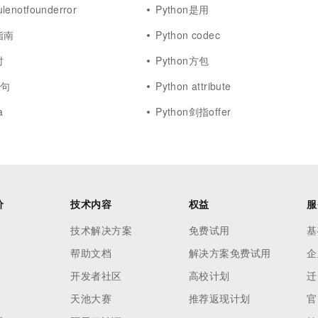
lenotfounderror
Python是用
指南
Python codec
时
Python方包
语句
Python attribute
a
Python剑指offer
价
技术内容
权益
服
技术解决方案
免费试用
基
帮助文档
解决方案免费试用
企
开发者社区
高校计划
迁
天池大赛
推荐返现计划
官