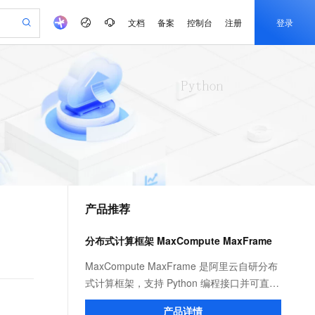
文档
备案
控制台
注册
登录
验
作计划
器
AI 活动
专业服务
服务伙伴合作计划
开发者社区
加入我们
产品动态
服务平台百炼
阿里云 OPC 创新助力计划
一站式生成采购清单，支持单品或批量购买
可编辑精美 PPT 文稿
S产品伙伴计划（繁花）
峰会
CS
造的大模型服务与应用开发平台
Agency Agents：拥有专属领域专家
AI 生产力先锋
Al MaaS 服务伙伴赋能合作
域名
博文
Careers
至高可申请百万元
Qwen3.8-Max 模型上线
 轻松生成专业的 PPT
开启高性价比 AI 编程新体验
弹性可伸缩的云计算服务
先锋实践拓展 AI 生产力的边界
多领域专家智能体,一键组建 AI 虚拟交付团队
Token 补贴，五大权
计划
海大会
伙伴信用分合作计划
商标
问答
社会招聘
益加速 OPC 成功
帕鲁游戏服务器
SS
HappyHorse 打造一站式影视创作平台
飞天发布时刻
HOT
Open Search 向量检索版支
划
备案
电子书
校园招聘
联机服务器，轻松开启游戏
视频创作，一键激活电商全链路生产力
稳定、安全、高性价比、高性能的云存储服务
所见，即是所愿
持视频检索 Pipeline 功能
可视化编排打通从文字构思到成片全链路闭环
更多支持
划
公司注册
镜像站
视频生成
语音识别与合成
 智能体与工作流应用
漫剧工坊：一站式动画创作平台
AI 实训营
应用身份服务 (IDaaS)
合作伙伴培训与认证
产品推荐
划
上云迁移
站生成，高效打造优质广告素材
全接入的云上超级电脑
通过阿里云百炼高效搭建AI应用,助力高效开发
快速生产连贯的高质量长漫剧
从基础到进阶，Agent 创客手把手教你
OpenClaw 管理能力上线
e-1.1-T2V
Qwen3-TTS-Flash
lScope
我要反馈
查询合作伙伴
畅细腻的高质量视频
离线语音合成大模型，多语言方言自适应，低延迟高稳定
n Alibaba Cloud ISV 合作
代维服务
建企业门户网站
10 分钟搭建微信、支付宝小程序
分布式计算框架 MaxCompute MaxFrame
MaxCompute MaxFrame 提
创新加速
ope
登录合作伙伴管理后台
我要建议
站，无忧落地极速上线
以可视化方式快速构建移动和 PC 门户网站
国内短信简单易用，安全可靠，秒级触达，全球覆盖200+国家和地区。
高效部署网站，快速应用到小程序
供自动弹性内存功能
e-1.1-I2V
Cosyvoice-V3-Flash
MaxCompute MaxFrame 是阿里云自研分布
安全
畅自然，细节丰富
高表现力语音合成大模型，语音克隆听感自然
我要投诉
PolarDB
式计算框架，支持 Python 编程接口并可直接
上云场景组合购
Milvus 弹性伸缩功能新增节
伴
漫剧创作，剧本、分镜、视频高效生成
100%兼容MySQL、PostgreSQL，兼容Oracle，支持集中和分布式
覆盖90%+业务场景，专享组合折扣价
点支持范围
使用 MaxCompute 计算资源及数据接口，与
2V
VPN
Fun-ASR
产品详情