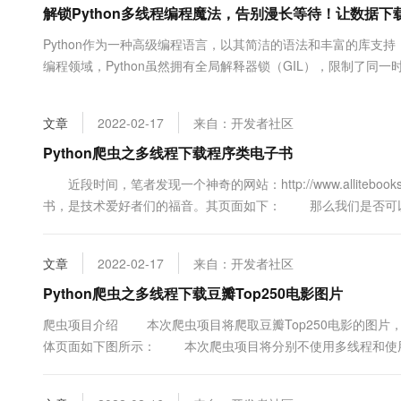
解锁Python多线程编程魔法，告别漫长等待！让数据
大数据开发治理平台 Data
AI 产品 免费试用
网络
安全
云开发大赛
Tableau 订阅
1亿+ 大模型 tokens 和 
Python作为一种高级编程语言，以其简洁的语法和丰富的库
可观测
入门学习赛
中间件
AI空中课堂在线直播课
编程领域，Python虽然拥有全局解释器锁（GIL），限制了同
云防火墙
140+云产品 免费试用
大模型服务
其是在I/O...
上云与迁云
云原生的云上边界网络安全
产品新客免费试用，最长1
数据库
生态解决方案
千问AI平台-Token Plan
文章
2022-02-17
来自：开发者社区
企业出海
大模型ACA认证体验
大数据计算
助力企业全员 AI 认知与能
行业生态解决方案
Python爬虫之多线程下载程序类电子书
政企业务
媒体服务
千问AI平台-模型体验
开发者生态解决方案
近段时间，笔者发现一个神奇的网站：http://www.allitebo
在线体验全尺寸、多种模态
企业服务与云通信
书，是技术爱好者们的福音。其页面如下： 那么我们是否可以通
AI 开发和 AI 应用解决
些电子书呢？答案是yes. 笔者在空闲时间写了一个爬虫，主要利用urllib
Happy 系列大模型
域名与网站
这些电...
文章
2022-02-17
来自：开发者社区
终端用户计算
Python爬虫之多线程下载豆瓣Top250电影图片
Serverless
大模型解决方案
爬虫项目介绍 本次爬虫项目将爬取豆瓣Top250电影的图片，其网址为：htt
体页面如下图所示： 本次爬虫项目将分别不使用多线程和使
开发工具
快速部署 Dify，高效搭建 
爬虫项目中的巨大优势。本文所使用的多线程用到了concurrent.f
迁移与运维管理
库，它可以非常...