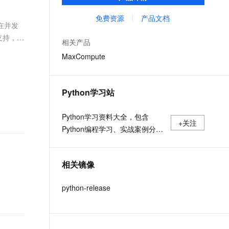
MaxCompute Notebook、镜像管理等功能共
文戏情感细腻自然，动作戏激烈拳拳到肉，实现更强表演能力
支持中英文自由切换，具备更强的噪声鲁棒性
ernetes 版 ACK
云聚AI 严选权益
AI 原生数据库服务发布
SSL 证书
同构成 MaxCompute 完整 Python 开发生
免费资源
产品文档
，一键激活高效办公新体验
理容器应用的 K8s 服务
精选AI产品，从模型到应用全链提效
Agent 数据网关
在并发
态。
堡垒机
支持，尤
AI 用量加速计划
云原生数据库 PolarDB
相关产品
应用
防火墙
、识别商机，让客服更高效、服务更出色。
新老同享，达量后返
Agentic Database 发布
MaxCompute
千问办公
主机安全
NEW
的智能体编程平台
一站式AI生产力平台
Python学习站
AI 应用及服务市场
伶鹊
企业级人与Agent协作平台，接入和调度多个数字员工
智能客服平台，对话机器人、对话分析、智能外呼
Python学习资料大全，包含
AI 应用
+关注
Python编程学习、实战案例分
大模型服务平台百炼 - 全妙
大模型
应用创作平台
享、开发者必知词条等内容。
多模态内容创作工具，已接入 DeepSeek
自然语言处理
相关镜像
数据标注
python-release
机器学习
息提取
与 AI 智能体进行实时音视频通话
从文本、图片、视频中提取结构化的属性信息
构建支持视频理解的 AI 音视频实时通话应用