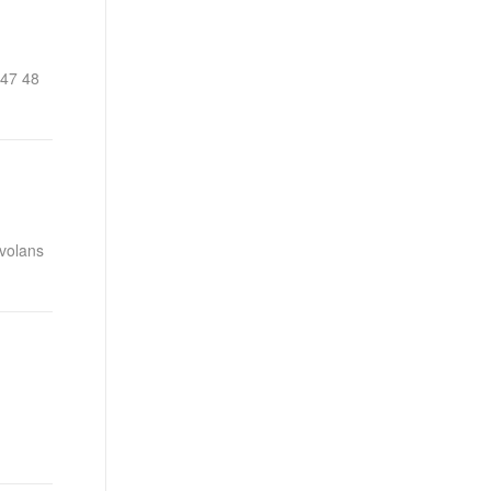
t.diy 一步搞定创意建站
构建大模型应用的安全防护体系
通过自然语言交互简化开发流程,全栈开发支持
通过阿里云安全产品对 AI 应用进行安全防护
 47 48
 volans