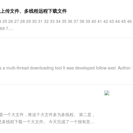
一个 AI 助手
超强辅助，Bol
即刻拥有 DeepSeek-R1 满血版
在企业官网、通讯软件中为客户提供 AI 客服
程远程上传文件、多线程远程下载文件
多种方案随心选，轻松解锁专属 DeepSeek
24 25 26 27 28 29 30 31 32 33 34 35 36 37 38 39 40 41 42 43 44 45 46
9 7....
It is a multi-thread downloading tool It was developed follow axel. Author:
载一个大文件，将这个大文件多为多线程。 第二是，
是多线程下载一个大文件。 今天完成了一个很有意思
8 -*- # filename: paxel.py '''It is...