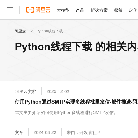
大模型
产品
解决方案
权益
定价
阿里云
Python线程下载
大模型
产品
解决方案
权益
定价
云市场
伙伴
服务
了解阿里云
精选产品
精选解决方案
普惠上云
产品定价
精选商城
成为销售伙伴
售前咨询
为什么选择阿里云
千问AI平台
Python线程下载 的相关
了解云产品的定价详情
大模型服务平台百炼
睿译宝，AI翻译排版一
普惠上云 官方力荐
分销伙伴
在线服务
网站建设
什么是云计算
大
大模型服务与应用平台
上传文档即自动完成翻译和
云服务器38元/年起，超
咨询伙伴
多端小程序
技术领先
云上成本管理
售后服务
轻量应用服务器
GLM-5.2：长任务时代
官方推荐返现计划
大模型
精选产品
精选解决方案
Salesforce 国际版订阅
稳定可靠
管理和优化成本
推荐新用户得奖励，单订单
销售伙伴合作计划
自助服务
友盟天域
安全合规
人工智能与机器学习
AI
文本生成
云数据库 RDS
Hermes Agent，打造
云工开物
无影生态合作计划
在线服务
阿里云文档
2025-12-02
观测云
分析师报告
自主进化，持久记忆，越用
高校专属算力普惠，学生认
计算
互联网应用开发
Qwen3.8-Max
HOT
Salesforce On Alibaba C
工单服务
使用Python通过SMTP实现多线程批量发信-邮件推送-
智能体时代全能旗舰模型
Tuya 物联网平台阿里云
研究报告与白皮书
人工智能平台 PAI
快速拥有专属 OpenClaw
大模
Consulting Partner 合
大数据
容器
免费试用
短信专区
一站式AI开发、训练和推
本文主要介绍如何使用Python多线程进行SMTP发信。
蓝凌 OA
Qwen3.7-Plus
AI 大模型销售与服务生
现代化应用
存储
天池大赛
能看、能想、能动手的多模
云解析DNS
解决方案免费试用 新老
电子合同
最高领取价值200元试用
安全
文章
网络与CDN
2024-08-22
来自：开发者社区
AI 算法大赛
Qwen3-VL-Plus
畅捷通