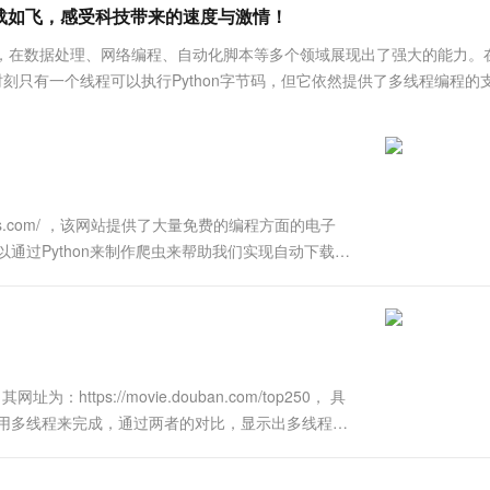
服务生态伙伴
视觉 Coding、空间感知、多模态思考等全面升级
1M上下文，专为长程任务能力而生
云工开物
下载如飞，感受科技带来的速度与激情！
企业应用
Works
Night Plan 支持 Qwen 3.8-Max
云原生大数据计算服务 MaxCompute
AI 办公
容器服务 Kub
NEW
Red Hat
30+ 款产品免费体验
Data Agent 驱动的一站式 Data+AI 开发治理平台
夜间 5 折，Qwen/Meoo/TokenPlan 客户专享
面向分析的企业级SaaS模式云数据仓库
AI智能应用
提供一站式管
科研合作
支持，在数据处理、网络编程、自动化脚本等多个领域展现出了强大的能力。
ERP
堂（旗舰版）
SUSE
一时刻只有一个线程可以执行Python字节码，但它依然提供了多线程编程的
智能客服
AI 应用构建
大模型原生
CRM
防护产品
2个月
自动承接线索
建站小程序
Qoder
大模型服务平台百炼-应用模版
OA 办公系统
HOT
NEW
面向真实软件
个人版上线、团队版降价；千问3.8-Max首发发尝鲜
丰富多元化的应用模版和解决方案
力提升
财税管理
模板建站
万有无界
大模型服务平台百炼-智能体
400电话
定制建站
oks.com/ ，该网站提供了大量免费的编程方面的电子
的模型效果
灵活可视化地构建企业级 Agent
过Python来制作爬虫来帮助我们实现自动下载这
方案
广告营销
模板小程序
.request.urlretrieve()函数和多线程来下载
秒悟
人工智能平台 PAI
定制小程序
云端极速 AI 
新一代 AI 视频生成模型，深度适配广告营销等场景
AI Native 的算法工程平台，一站式完成建模、训练、推理服务部署
APP 开发
建站系统
ps://movie.douban.com/top250， 具
用多线程来完成，通过两者的对比，显示出多线程在
AI 应用
10分钟微调：让0.6B模型媲美235B模
多模态数据信
utures模块，该模块是Python中最广为使用的并发
型
依托云原生高可用架构,实现Dify私有化部署
用1%尺寸在特定领域达到大模型90%以上效果