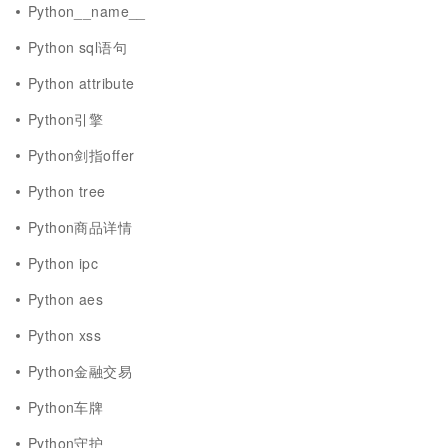
Python__name__
Python sql语句
Python attribute
Python引擎
Python剑指offer
Python tree
Python商品详情
Python ipc
Python aes
Python xss
Python金融交易
Python车牌
Python守护