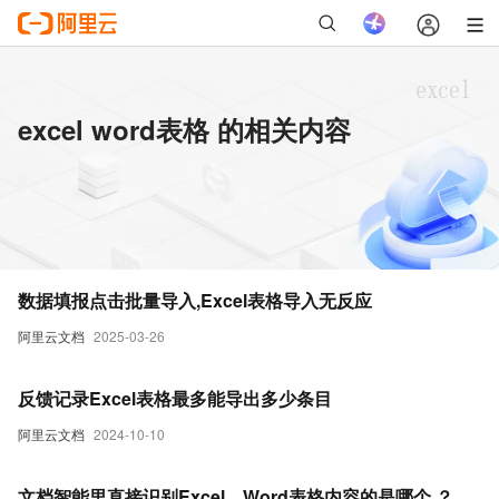
excel word表格 的相关内容
数据填报点击批量导入,Excel表格导入无反应
阿里云文档
2025-03-26
反馈记录Excel表格最多能导出多少条目
阿里云文档
2024-10-10
文档智能里直接识别Excel、Word表格内容的是哪个 ？