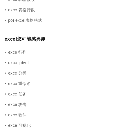
excel表格行数
poi excel表格格式
excel您可能感兴趣
excel行列
excel pivot
excel分类
excel重命名
excel任务
excel攻击
excel软件
excel可视化