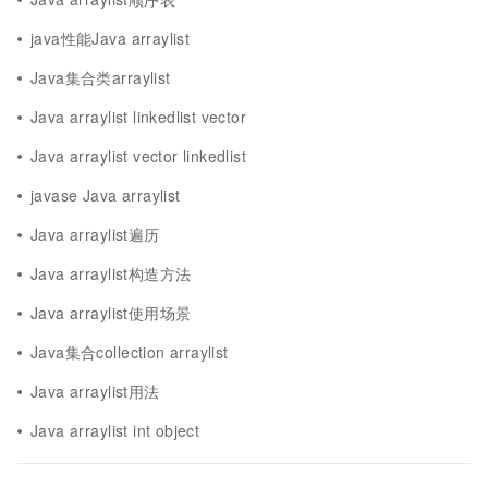
java性能Java arraylist
Java集合类arraylist
Java arraylist linkedlist vector
Java arraylist vector linkedlist
javase Java arraylist
Java arraylist遍历
Java arraylist构造方法
Java arraylist使用场景
Java集合collection arraylist
Java arraylist用法
Java arraylist int object