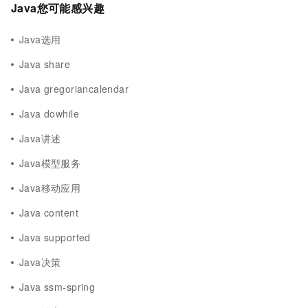
Java您可能感兴趣
Java选用
Java share
Java gregoriancalendar
Java dowhile
Java讲述
Java模型服务
Java移动应用
Java content
Java supported
Java决策
Java ssm-spring