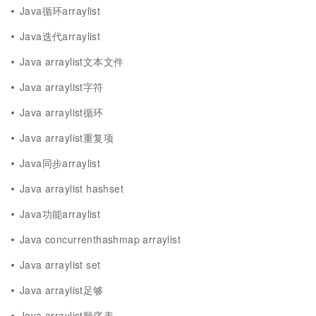
Java循环arraylist
Java迭代arraylist
Java arraylist文本文件
Java arraylist字符
Java arraylist循环
Java arraylist重复项
Java同步arraylist
Java arraylist hashset
Java功能arraylist
Java concurrenthashmap arraylist
Java arraylist set
Java arraylist足够
Java arraylist顺序表