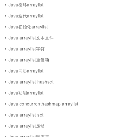
Java循环arraylist
Java迭代arraylist
Java初始化arraylist
Java arraylist文本文件
Java arraylist字符
Java arraylist重复项
Java同步arraylist
Java arraylist hashset
Java功能arraylist
Java concurrenthashmap arraylist
Java arraylist set
Java arraylist足够
Java arraylist顺序表