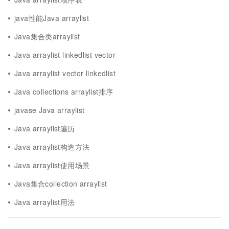
java性能Java arraylist
Java集合类arraylist
Java arraylist linkedlist vector
Java arraylist vector linkedlist
Java collections arraylist排序
javase Java arraylist
Java arraylist遍历
Java arraylist构造方法
Java arraylist使用场景
Java集合collection arraylist
Java arraylist用法