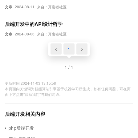
文章
2024-08-11
来自：开发者社区
后端开发中的API设计哲学
文章
2024-08-06
来自：开发者社区
<
1
>
1 / 1
更新时间 2024-11-03 13:15:58
本页面内关键词为智能算法引擎基于机器学习所生成，如有任何问题，可在页
面下方点击"联系我们"与我们沟通。
后端开发相关内容
php后端开发