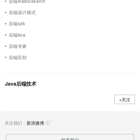
后端elasticsearch
后端设计模式
后端sdk
后端koa
后端专家
后端区别
Java后端技术
+关注
关注我们：
新浪微博