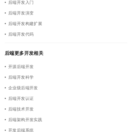
后端开发入门
后端开发演变
后端开发构建扩展
后端开发代码
后端更多开发相关
开源后端开发
后端开发科学
企业级后端开发
后端开发认证
后端技术开发
后端架构开发实践
开发后端系统