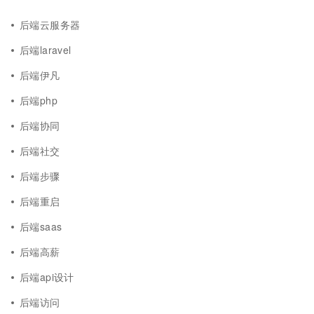
后端云服务器
后端laravel
后端伊凡
后端php
后端协同
后端社交
后端步骤
后端重启
后端saas
后端高薪
后端api设计
后端访问