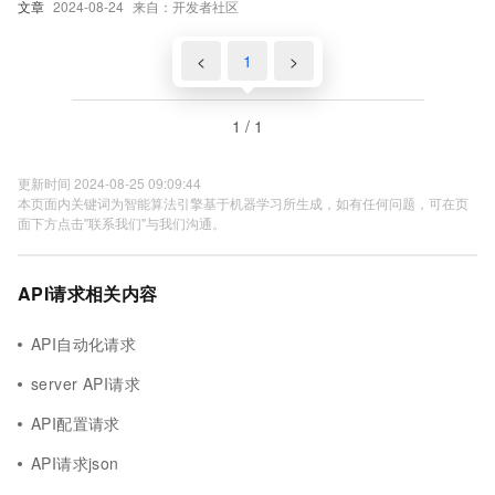
文章
2024-08-24
来自：开发者社区
后报401的错误
<
1
>
1 / 1
更新时间 2024-08-25 09:09:44
本页面内关键词为智能算法引擎基于机器学习所生成，如有任何问题，可在页
面下方点击"联系我们"与我们沟通。
API请求相关内容
API自动化请求
server API请求
API配置请求
API请求json