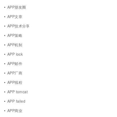
APP朋友圈
APP文章
APP技术分享
APP策略
APP机制
APP lock
APP邮件
APP厂商
APP线程
APP tomcat
APP failed
APP商业