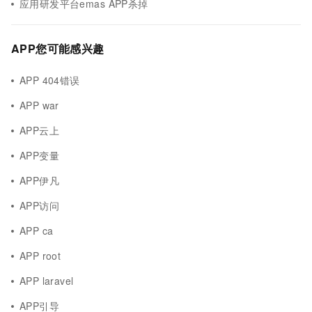
应用研发平台emas APP杀掉
APP您可能感兴趣
APP 404错误
APP war
APP云上
APP变量
APP伊凡
APP访问
APP ca
APP root
APP laravel
APP引导