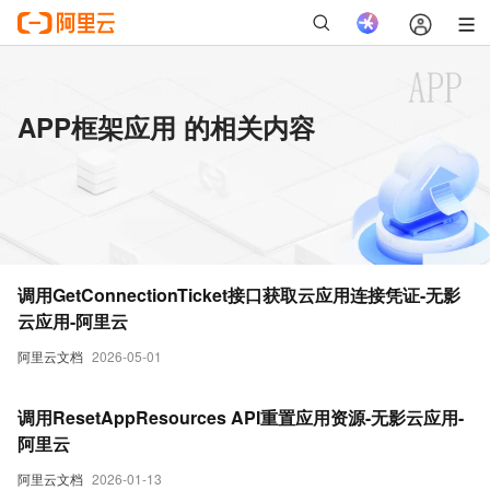
APP框架应用 的相关内容
调用GetConnectionTicket接口获取云应用连接凭证-无影
云应用-阿里云
阿里云文档
2026-05-01
调用ResetAppResources API重置应用资源-无影云应用-
阿里云
阿里云文档
2026-01-13