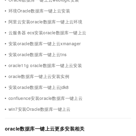
环境Oracle数据库一键上云安装
阿里云安装oracle数据库一键上云环境
云服务器 ecs安装oracle数据库一键上云
安装oracle数据库一键上云xmanager
安装oracle数据库一键上云tns
oracle11g oracle数据库一键上云安装
oracle数据库一键上云安装实例
安装oracle数据库一键上云jdk8
confluence安装oracle数据库一键上云
win7安装Oracle数据库一键上云
oracle数据库一键上云更多安装相关