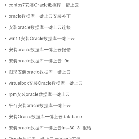
centos7安装Oracle数据库一键上云
oracle数据库一键上云安装补丁
安装oracle数据库一键上云连接
win11安装Oracle数据库一键上云
安装oracle数据库一键上云报错
安装oracle数据库一键上云19c
图形安装oracle数据库一键上云
virtualbox安装Oracle数据库一键上云
rpm安装oracle数据库一键上云
平台安装oracle数据库一键上云
安装Oracle数据库一键上云database
安装oracle数据库一键上云ins-30131报错
Oracle数据库一键上云weblogic安装