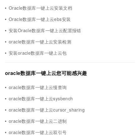
Oracle数据库一键上云安装文档
Oracle数据库一键上云ebs安装
安装Oracle数据库一键上云配置报错
oracle数据库一键上云安装检测
安装oracle数据库一键上云包
oracle数据库一键上云您可能感兴趣
oracle数据库一键上云慢查询
oracle数据库一键上云sysbench
oracle数据库一键上云cursor_sharing
oracle数据库一键上云二进制
oracle数据库一键上云双引号