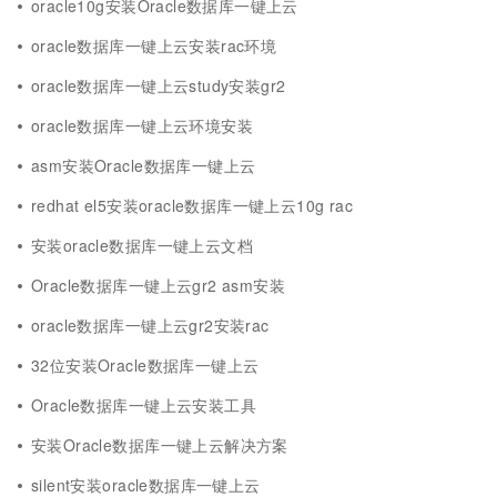
oracle10g安装Oracle数据库一键上云
oracle数据库一键上云安装rac环境
oracle数据库一键上云study安装gr2
oracle数据库一键上云环境安装
asm安装Oracle数据库一键上云
redhat el5安装oracle数据库一键上云10g rac
安装oracle数据库一键上云文档
Oracle数据库一键上云gr2 asm安装
oracle数据库一键上云gr2安装rac
32位安装Oracle数据库一键上云
Oracle数据库一键上云安装工具
安装Oracle数据库一键上云解决方案
silent安装oracle数据库一键上云