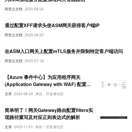
阿里云文档
2025-09-04
通过配置XFF请求头使ASM网关获得客户端IP
阿里云文档
2025-08-22
在ASM入口网关上配置mTLS服务并限制特定客户端访问
阿里云文档
2025-07-16
【Azure 事件中心】为应用程序网关
(Application Gateway with WAF) 配置诊
断日志，发送到事件中心
文章
2024-08-24
来自：开发者社区
简单明了！网关Gateway路由配置filters实
现路径重写及对应正则表达式的解析
文章
2023-11-01
来自：开发者社区