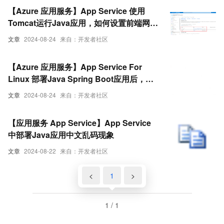
package
【Azure 应用服务】App Service 使用
Tomcat运行Java应用，如何设置前端网页
缓存的相应参数呢(-Xms512m -
文章
2024-08-24
来自：开发者社区
Xmx1204m)？
【Azure 应用服务】App Service For
Linux 部署Java Spring Boot应用后，查
看日志文件时的疑惑
文章
2024-08-24
来自：开发者社区
【应用服务 App Service】App Service
中部署Java应用中文乱码现象
文章
2024-08-22
来自：开发者社区
<
1
>
1 / 1