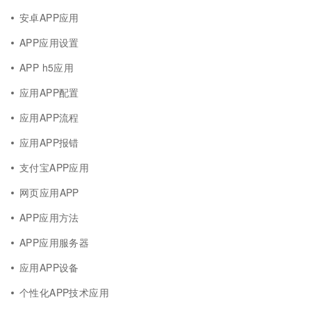
安卓APP应用
APP应用设置
APP h5应用
应用APP配置
应用APP流程
应用APP报错
支付宝APP应用
网页应用APP
APP应用方法
APP应用服务器
应用APP设备
个性化APP技术应用