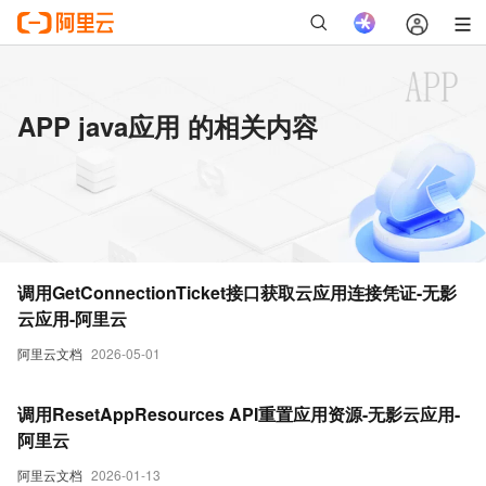
APP java应用 的相关内容
调用GetConnectionTicket接口获取云应用连接凭证-无影
云应用-阿里云
阿里云文档
2026-05-01
调用ResetAppResources API重置应用资源-无影云应用-
阿里云
阿里云文档
2026-01-13