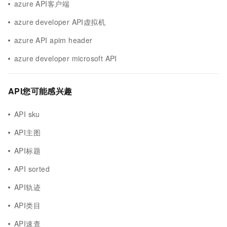
azure API客户端
azure developer API虚拟机
azure API apim header
azure developer microsoft API
API您可能感兴趣
API sku
API主图
API标题
API sorted
API轨迹
API类目
API速查