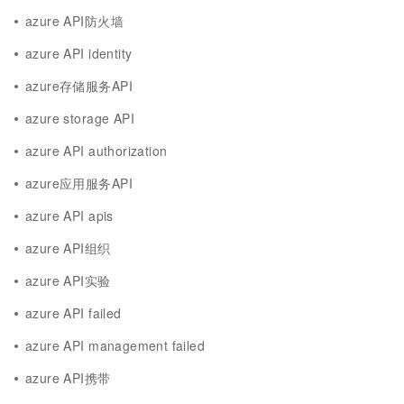
azure API防火墙
azure API identity
azure存储服务API
azure storage API
azure API authorization
azure应用服务API
azure API apis
azure API组织
azure API实验
azure API failed
azure API management failed
azure API携带