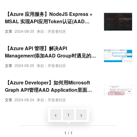
【Azure 应用服务】NodeJS Express +
MSAL 实现API应用Token认证(AAD
OAuth2 idToken)的认证实验 --
文章
2024-08-25
来自：开发者社区
passport.authenticate()
【Azure API 管理】解决API
Management添加AAD Group时遇见的
Failed to query Azure Active Directory
文章
2024-08-25
来自：开发者社区
graph due to error 错误
【Azure Developer】如何用Microsoft
Graph API管理AAD Application里面的
Permissions
文章
2024-08-24
来自：开发者社区
<
1
>
1 / 1