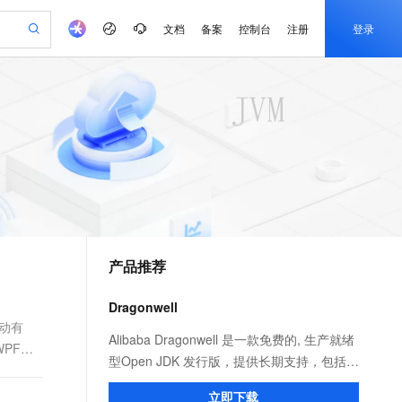
文档
备案
控制台
注册
登录
验
作计划
器
AI 活动
专业服务
服务伙伴合作计划
开发者社区
加入我们
产品动态
服务平台百炼
阿里云 OPC 创新助力计划
一站式生成采购清单，支持单品或批量购买
可编辑精美 PPT 文稿
S产品伙伴计划（繁花）
峰会
CS
造的大模型服务与应用开发平台
Agency Agents：拥有专属领域专家
AI 生产力先锋
Al MaaS 服务伙伴赋能合作
域名
博文
Careers
至高可申请百万元
Qwen3.8-Max 模型上线
 轻松生成专业的 PPT
开启高性价比 AI 编程新体验
弹性可伸缩的云计算服务
先锋实践拓展 AI 生产力的边界
多领域专家智能体,一键组建 AI 虚拟交付团队
Token 补贴，五大权
计划
海大会
伙伴信用分合作计划
商标
问答
社会招聘
益加速 OPC 成功
帕鲁游戏服务器
SS
HappyHorse 打造一站式影视创作平台
飞天发布时刻
HOT
Open Search 向量检索版支
划
备案
电子书
校园招聘
联机服务器，轻松开启游戏
视频创作，一键激活电商全链路生产力
稳定、安全、高性价比、高性能的云存储服务
所见，即是所愿
持视频检索 Pipeline 功能
可视化编排打通从文字构思到成片全链路闭环
更多支持
划
公司注册
镜像站
视频生成
语音识别与合成
 智能体与工作流应用
漫剧工坊：一站式动画创作平台
AI 实训营
应用身份服务 (IDaaS)
合作伙伴培训与认证
产品推荐
划
上云迁移
站生成，高效打造优质广告素材
全接入的云上超级电脑
通过阿里云百炼高效搭建AI应用,助力高效开发
快速生产连贯的高质量长漫剧
从基础到进阶，Agent 创客手把手教你
OpenClaw 管理能力上线
e-1.1-T2V
Qwen3-TTS-Flash
lScope
我要反馈
查询合作伙伴
畅细腻的高质量视频
离线语音合成大模型，多语言方言自适应，低延迟高稳定
n Alibaba Cloud ISV 合作
代维服务
建企业门户网站
10 分钟搭建微信、支付宝小程序
Dragonwell
MaxCompute MaxFrame 提
创新加速
ope
登录合作伙伴管理后台
我要建议
站，无忧落地极速上线
以可视化方式快速构建移动和 PC 门户网站
国内短信简单易用，安全可靠，秒级触达，全球覆盖200+国家和地区。
高效部署网站，快速应用到小程序
供自动弹性内存功能
动有
e-1.1-I2V
Cosyvoice-V3-Flash
Alibaba Dragonwell 是一款免费的, 生产就绪
PF动
安全
畅自然，细节丰富
高表现力语音合成大模型，语音克隆听感自然
我要投诉
PolarDB
型Open JDK 发行版，提供长期支持，包括性
上云场景组合购
Milvus 弹性伸缩功能新增节
伴
漫剧创作，剧本、分镜、视频高效生成
100%兼容MySQL、PostgreSQL，兼容Oracle，支持集中和分布式
覆盖90%+业务场景，专享组合折扣价
点支持范围
能增强和安全修复。完全兼容 Java SE 标
2V
VPN
Fun-ASR
立即下载