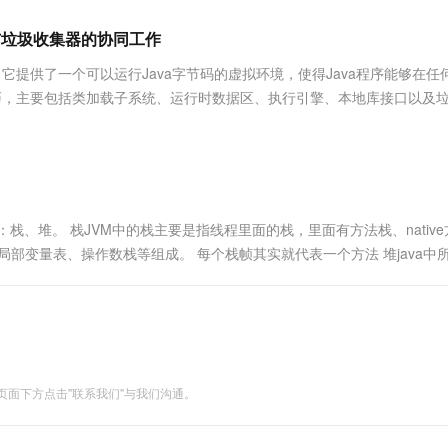
服务生态伙伴
视觉 Coding、空间感知、多模态思考等全面升级
1M上下文，专为长程任务能力而生
云工开物
企业应用
Works
Night Plan 支持 Qwen 3.8-Max
云原生大数据计算服务 MaxCompute
AI 办公
容器服务 Kub
NEW
Red Hat
与垃圾收集器的协同工作
30+ 款产品免费体验
Data Agent 驱动的一站式 Data+AI 开发治理平台
夜间 5 折，Qwen/Meoo/TokenPlan 客户专享
面向分析的企业级SaaS模式云数据仓库
AI智能应用
提供一站式管
科研合作
ERP
堂（旗舰版）
SUSE
a平台的核心，它提供了一个可以运行Java字节码的虚拟环境，使得Java程序能够在
智能客服
AI 应用构建
大模型原生
CRM
精巧，主要包括类加载子系统、运行时数据区、执行引擎、本地库接口以及
防护产品
2个月
自动承接线索
建站小程序
Qoder
大模型服务平台百炼-应用模版
OA 办公系统
HOT
NEW
面向真实软件
个人版上线、团队版降价；千问3.8-Max首发发尝鲜
丰富多元化的应用模版和解决方案
力提升
财税管理
模板建站
万有无界
大模型服务平台百炼-智能体
400电话
定制建站
的模型效果
灵活可视化地构建企业级 Agent
：栈、堆。 栈JVM中的栈主要是指线程里面的栈，里面有方法栈、native
方案
广告营销
模板小程序
部变量表、操作数栈等组成。 每个栈帧其实就代表一个方法 堆java中
秒悟
人工智能平台 PAI
定制小程序
云端极速 AI 
用不同垃圾回收算法。 -XMs：启动虚拟机预留的内存-Xm....
新一代 AI 视频生成模型，深度适配广告营销等场景
AI Native 的算法工程平台，一站式完成建模、训练、推理服务部署
APP 开发
建站系统
面下方点击"联系我们"与我们沟通。
AI 应用
10分钟微调：让0.6B模型媲美235B模
多模态数据信
型
依托云原生高可用架构,实现Dify私有化部署
用1%尺寸在特定领域达到大模型90%以上效果