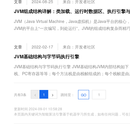
文章
2024-08-25
来自：开发者社区
大数据开发治理平台 Data
AI 产品 免费试用
网络
安全
云开发大赛
Tableau 订阅
JVM组成结构详解：类加载、运行时数据区、执行引擎
1亿+ 大模型 tokens 和 
可观测
入门学习赛
中间件
AI空中课堂在线直播课
JVM（Java Virtual Machine，Java虚拟机）是Jav
云防火墙
140+云产品 免费试用
大模型服务
JVM的平台上“一次编写，到处运行”。JVM的组成结构复杂而
上云与迁云
云原生的云上边界网络安全
产品新客免费试用，最长1
数据库
器...
生态解决方案
千问AI平台-Token Plan
企业出海
大模型ACA认证体验
大数据计算
文章
2022-02-17
来自：开发者社区
助力企业全员 AI 认知与能
行业生态解决方案
政企业务
媒体服务
千问AI平台-模型体验
JVM基础结构与字节码执行引擎
开发者生态解决方案
在线体验全尺寸、多种模态
企业服务与云通信
JVM基础结构与字节码执行引擎 JVM基础结构JVM内部结构如下
AI 开发和 AI 应用解决
栈、PC寄存器等等；每个方法栈是由栈帧组成的；每个栈帧是由局
Happy 系列大模型
域名与网站
都在堆中分配；堆中对象又分为年轻代、老年代等等，不同代的对象使
终端用户计算
共有3条
<
1
>
跳转至：
GO
Serverless
大模型解决方案
更新时间 2024-09-01 10:58:28
开发工具
本页面内关键词为智能算法引擎基于机器学习所生成，如有任何问题，可在页
快速部署 Dify，高效搭建 
迁移与运维管理