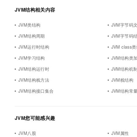
10 分钟在聊天系统中增加
专有云
JVM结构相关内容
JVM类结构
JVM字节码
JVM结构周期
JVM字节码
JVM运行时结构
JVM class
JVM学习结构
JVM结构类
JVM结构运行时
JVM结构机
JVM结构栈方法
JVM栈结构
JVM结构接口集合
JVM结构常
JVM您可能感兴趣
JVM八股
JVM属性