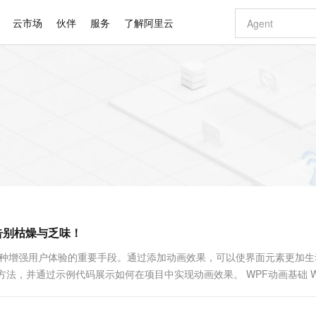
云市场
伙伴
服务
了解阿里云
AI 特惠
数据与 API
成为产品伙伴
企业增值服务
最佳实践
价格计算器
AI 场景体
基础软件
产品伙伴合
阿里云认证
市场活动
配置报价
大模型
自助选配和估算价格
步到位
智启 AI 普惠权益
产品生态集成认证中心
企业支持计划
云上春晚
域名与网站
Qwen Audio：打造专属 AI 语音助手
千问官方 MaaS 平台，为开发者和 Agent 而生，新用户赠送 1 亿 + tokens 额度
一句话生成原生
AI Coding
阿里云Maa
2026 阿里云
云服务器 E
为企业打
数据集
Windows
大模型认证
模型
NEW
NEW
格式还原
值低价云产品抢先购
至高享 1亿+免费 tokens，加速 Al 应用落地
提供智能易用的域名与建站服务
Qwen-Audio-3.0-Realtime 端到端实时语音角色扮演
输入一句话想法,
智能编程，一键
安全可靠、
产品生态伙伴
专家技术服务
云上奥运之旅
弹性计算合作
阿里云中企出
手机三要素
宝塔 Linux
全部认证
价格优势
开源旗舰模型
即刻拥有 DeepSeek-V4-Pro
阿里云 OPC 创新助力计划
千问大模型
一键部署幻兽
AI 电商营销
对象存储 O
大模型
产品生态伙伴工作台
企业增值服务台
云栖战略参考
云存储合作计
云栖大会
身份实名认证
CentOS
训练营
推动算力普惠，释放技术红利
最高返9万
真正可用的 1M 上下文,一次完成代码全链路开发
快速构建应用程序和网站，即刻迈出上云第一步
轻松解锁专属 DeepSeek-V4-Pro
至高百万元 Token 补贴，加速一人公司成长
多元化、高性能、安全可靠的大模型服务
一键购买专属
从图文生成到
云上的中国
数据库合作计
活动全景
短信
Docker
图片和
自进化智能体
5 分钟轻松部署专属 QwenPaw
Token Plan 模型订阅计划
数字证书管理服务（原SSL证书）
高效搭建 AI
AI 广告创作
无影云电脑
企业成长
NEW
HOT
信息公告
看见新力量
云网络合作计
OCR 文字识别
JAVA
越聪明
证享300元代金券
全托管，含MySQL、PostgreSQL、SQL Server、MariaDB多引擎
Qwen3.8-Max 首发尝鲜，限时加量 10 倍，夜间低至2折
实现全站HTTPS，呈现可信的WEB访问
从聊天伙伴进化为能主动干活的本地数字员工
图文、视频一
随时随地安
Kimi-K3
HappyHors
NEW
魔搭 Mode
loud
服务实践
官网公告
告别枯燥与乏味！
Kimi 最新旗舰模型，长程编程与推理利器
让文字生成流
金融模力时刻
Salesforce O
版
发票查验
全能环境
Claude Code + GStack 打造工程团队
千问办公，限时限量积分加倍
Qoder
低代码高效构
AI 建站
短信服务
型
NEW
作计划
计划
创新中心
魔搭 ModelSc
健康状态
理服务
让AI从“聊天伙伴”进化为能干活的“数字员工”
安装技能 GStack，拥有专属 AI 工程团队
你的AI工作搭子，覆盖日常办公高频场景
面向真实软件的智能体编程平台
0 代码专业建
一种增强用户体验的重要手段。通过添加动画效果，可以使界面元素更加生
客户案例
天气预报查询
操作系统
Deepseek-v4-pro
HappyHors
态合作计划
法，并通过示例代码展示如何在项目中实现动画效果。 WPF动画基础 W
态智能体模型
旗舰 MoE 大模型，百万上下文与顶尖推理能力
图生视频，流
同享
万小智 AI 建站低至 15元/月
Qoder CN
AI 短剧/漫剧
云原生数据库 
快递物流查询
WordPress
成为服务伙
型的动...
高校合作
点，立即开启云上创新
覆盖公网/内网、递归/权威、移动APP等全场景解析服务
送.CN域名，送备案服务码
基于千问大模型等，支持代码智能生成、研发智能问答
AI助力短剧
GLM-5.2
Wan2.7-T
Ubuntu