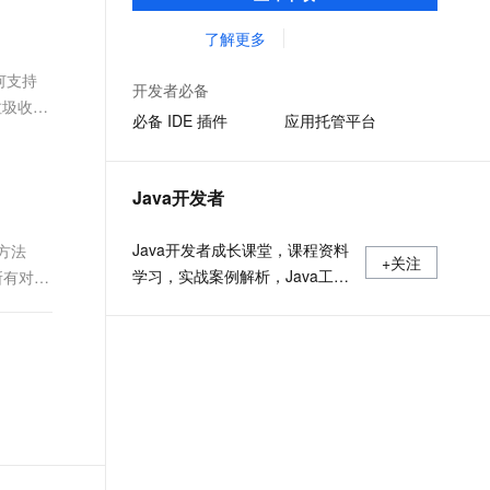
准，您可以在任何常用操作系统（包括
文戏情感细腻自然，动作戏激烈拳拳到肉，实现更强表演能力
支持中英文自由切换，具备更强的噪声鲁棒性
ernetes 版 ACK
云聚AI 严选权益
AI 原生数据库服务发布
SSL 证书
Linux、Windows 和 macOS）上开发 Java
了解更多
，一键激活高效办公新体验
理容器应用的 K8s 服务
精选AI产品，从模型到应用全链提效
Agent 数据网关
应用程序。
堡垒机
任何支持
AI 用量加速计划
云原生数据库 PolarDB
开发者必备
应用
防火墙
垃圾收集
、识别商机，让客服更高效、服务更出色。
新老同享，达量后返
Agentic Database 发布
必备 IDE 插件
应用托管平台
千问办公
主机安全
NEW
的智能体编程平台
一站式AI生产力平台
Java开发者
AI 应用及服务市场
伶鹊
企业级人与Agent协作平台，接入和调度多个数字员工
智能客服平台，对话机器人、对话分析、智能外呼
Java开发者成长课堂，课程资料
方法
AI 应用
+关注
学习，实战案例解析，Java工程
所有对象
大模型服务平台百炼 - 全妙
大模型
应用创作平台
师必备词汇等你来~
多模态内容创作工具，已接入 DeepSeek
自然语言处理
数据标注
机器学习
息提取
与 AI 智能体进行实时音视频通话
从文本、图片、视频中提取结构化的属性信息
构建支持视频理解的 AI 音视频实时通话应用