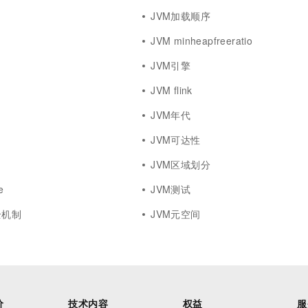
JVM加载顺序
JVM minheapfreeratio
JVM引擎
JVM flink
JVM年代
JVM可达性
JVM区域划分
e
JVM测试
全机制
JVM元空间
价
技术内容
权益
服