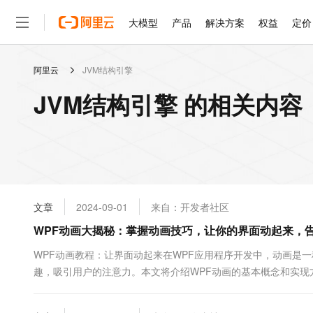
大模型
产品
解决方案
权益
定价
阿里云
JVM结构引擎
大模型
产品
解决方案
权益
定价
云市场
伙伴
服务
了解阿里云
精选产品
精选解决方案
普惠上云
产品定价
精选商城
成为销售伙伴
售前咨询
为什么选择阿里云
千问AI平台
JVM结构引擎 的相关内容
了解云产品的定价详情
大模型服务平台百炼
睿译宝，AI翻译排版一
普惠上云 官方力荐
分销伙伴
在线服务
网站建设
什么是云计算
大
大模型服务与应用平台
上传文档即自动完成翻译和
云服务器38元/年起，超
咨询伙伴
多端小程序
技术领先
云上成本管理
售后服务
轻量应用服务器
GLM-5.2：长任务时代
官方推荐返现计划
大模型
精选产品
精选解决方案
Salesforce 国际版订阅
稳定可靠
管理和优化成本
推荐新用户得奖励，单订单
销售伙伴合作计划
自助服务
友盟天域
安全合规
人工智能与机器学习
AI
文本生成
云数据库 RDS
Hermes Agent，打造
云工开物
无影生态合作计划
在线服务
文章
2024-09-01
来自：开发者社区
观测云
分析师报告
自主进化，持久记忆，越用
高校专属算力普惠，学生认
计算
互联网应用开发
Qwen3.8-Max
HOT
Salesforce On Alibaba C
工单服务
WPF动画大揭秘：掌握动画技巧，让你的界面动起来，
智能体时代全能旗舰模型
Tuya 物联网平台阿里云
研究报告与白皮书
人工智能平台 PAI
快速拥有专属 OpenClaw
大模
Consulting Partner 合
大数据
容器
免费试用
短信专区
一站式AI开发、训练和推
WPF动画教程：让界面动起来在WPF应用程序开发中，动画是
蓝凌 OA
Qwen3.7-Plus
AI 大模型销售与服务生
现代化应用
趣，吸引用户的注意力。本文将介绍WPF动画的基本概念和实现方
存储
天池大赛
能看、能想、能动手的多模
云解析DNS
解决方案免费试用 新老
电子合同
画提供了一种灵活且强大的方式来创建动态视觉效果。它支持多种类
最高领取价值200元试用
安全
网络与CDN
AI 算法大赛
Qwen3-VL-Plus
畅捷通