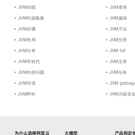
JVM功能
JVM查询
JVM性能瓶颈
JVM漏洞
JVM步骤
JVM方法
JVM布局
JVM分类
JVM分布
JVM full
JVM年轻代
JVM文章
JVM内存问题
JVM任务
JVM环境
JVM garbag
JVM即时
JVM沙箱安
为什么选择阿里云
大模型
产品和定