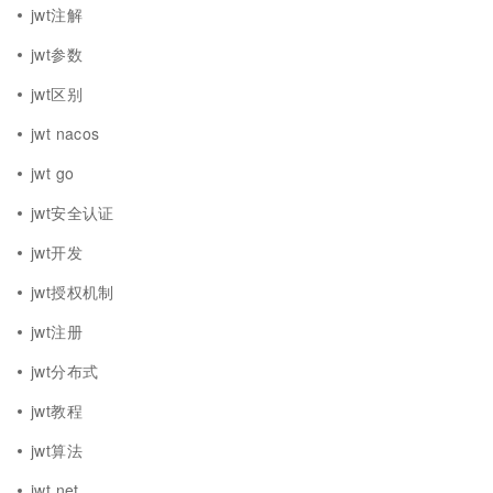
jwt注解
jwt参数
jwt区别
jwt nacos
jwt go
jwt安全认证
jwt开发
jwt授权机制
jwt注册
jwt分布式
jwt教程
jwt算法
jwt net