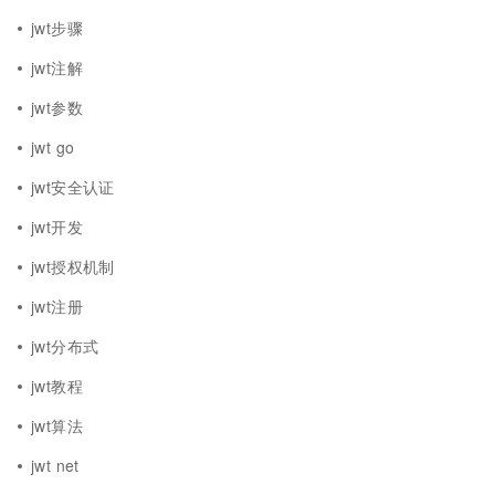
jwt步骤
jwt注解
jwt参数
jwt go
jwt安全认证
jwt开发
jwt授权机制
jwt注册
jwt分布式
jwt教程
jwt算法
jwt net