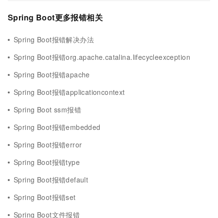
Spring Boot更多报错相关
Spring Boot报错解决办法
Spring Boot报错org.apache.catalina.lifecycleexception
Spring Boot报错apache
Spring Boot报错applicationcontext
Spring Boot ssm报错
Spring Boot报错embedded
Spring Boot报错error
Spring Boot报错type
Spring Boot报错default
Spring Boot报错set
Spring Boot文件报错