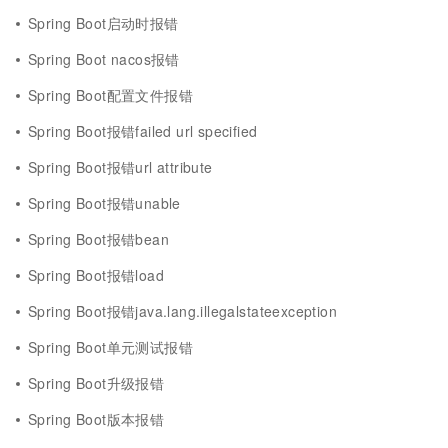
Spring Boot启动时报错
Spring Boot nacos报错
Spring Boot配置文件报错
Spring Boot报错failed url specified
Spring Boot报错url attribute
Spring Boot报错unable
Spring Boot报错bean
Spring Boot报错load
Spring Boot报错java.lang.illegalstateexception
Spring Boot单元测试报错
Spring Boot升级报错
Spring Boot版本报错