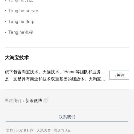
Tengine server
Tengine ltmp
Tengine流程
大淘宝技术
旗下包含淘宝技术、天猫技术、iHome等团队和业务，
+关注
是一支是具有商业和技术双重基因的螺旋体。大淘宝技
术部的愿景是致力于成为全球最懂商业的技术创新团
队，打造消费者和商家一体化的新零售智能商业平台，
关注我们：
创新商业赛道。依托大淘宝丰富的业务形态和海量的用
新浪微博
户数据，我们持续以技术驱动产品和商业创新，不断探
索和衍生颠覆型互联网新技术，以更加智能、友好、普
联系我们
惠的科技深度重塑产业和用户体验，打造新商业。
文档
|
开发者社区
|
天池大赛
|
培训与认证