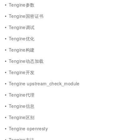
Tengine参数
Tengine国密证书
Tengine调试
Tengine优化
Tengine构建
Tengine动态加载
Tengine开发
Tengine upstream_check_module
Tengine代理
Tengine信息
Tengine区别
Tengine openresty
Tengine方法