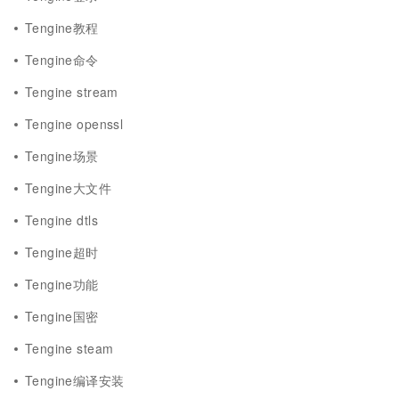
Tengine教程
Tengine命令
Tengine stream
Tengine openssl
Tengine场景
Tengine大文件
Tengine dtls
Tengine超时
Tengine功能
Tengine国密
Tengine steam
Tengine编译安装