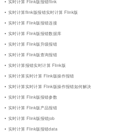
实时计算 Flink版报错flink
实时计算flink版报错实时计算 Flink版
实时计算 Flink版报错连接
实时计算 Flink版报错数据库
实时计算 Flink版升级报错
实时计算 Flink版查询报错
实时计算报错实时计算 Flink版
实时计算实时计算 Flink版操作报错
实时计算实时计算 Flink版操作报错如何解决
实时计算 Flink版报错参数
实时计算 Flink版产品报错
实时计算 Flink版报错job
实时计算 Flink版报错data