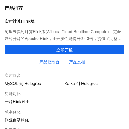
产品推荐
实时计算Flink版
阿里云实时计算Flink版(Alibaba Cloud Realtime Compute)，完全
兼容开源的Apache Flink，比开源性能提升2～3倍，提供了完整的
告警、监控、日志的解决方案、提升开发效率且无运维成本，并有
立即开通
社区专家提供技术支持。
产品控制台
产品文档
实时同步
MySQL 到 Hologres
Kafka 到 Hologres
功能对比
开源Flink对比
成本优化
作业自动调优