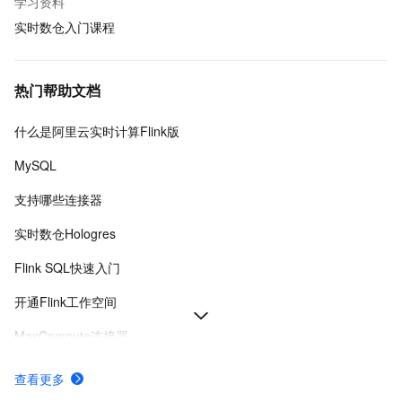
学习资料
实时数仓入门课程
热门帮助文档
什么是阿里云实时计算Flink版
MySQL
支持哪些连接器
实时数仓Hologres
Flink SQL快速入门
开通Flink工作空间
MaxCompute连接器
消息队列Kafka连接器
查看更多