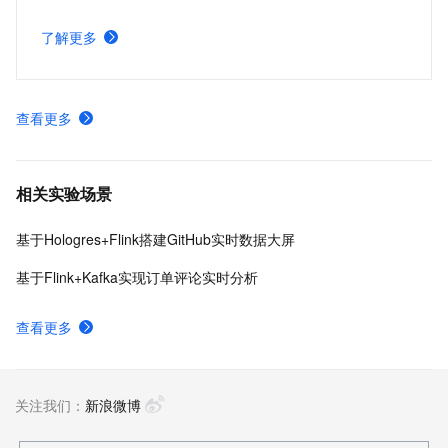
结构化数据，提供湖仓数据表和文件的安全访问及 IO 加
速。支持多引擎对接和平权协同计算，通过 DataWorks 统
了解更多
一开发，并保障大规模任务调度。
查看更多
相关实验场景
基于Hologres+Flink搭建GitHub实时数据大屏
基于Flink+Kafka实现订单评论实时分析
查看更多
关注我们：
新浪微博