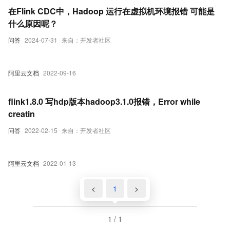
在Flink CDC中，Hadoop 运行在虚拟机环境报错 可能是
什么原因呢？
问答
2024-07-31
来自：开发者社区
阿里云文档
2022-09-16
flink1.8.0 写hdp版本hadoop3.1.0报错，Error while
creatin
问答
2022-02-15
来自：开发者社区
阿里云文档
2022-01-13
<
1
>
1 / 1