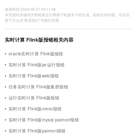
更新时间 2024-08-27 09:11:38
本页面内关键词为智能算法引擎基于机器学习所生成，如有任何问题，可在页
面下方点击"联系我们"与我们沟通。
实时计算 Flink版报错相关内容
oracle实时计算 Flink版报错
实时计算 Flink版jar运行报错
实时计算 Flink版web报错
任务实时计算 Flink版集群报错
运行实时计算 Flink版报错
实时计算 Flink版minio报错
实时计算 Flink版mysql paimon报错
实时计算 Flink版paimon报错