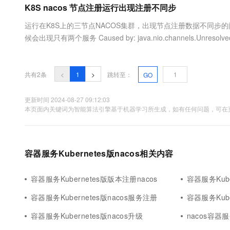
K8S nacos 节点注册运行出现注册不同步
大数据开发治理平台 Data
AI 产品 免费试用
网络
安全
云开发大赛
Tableau 订阅
1亿+ 大模型 tokens 和 
运行在K8S上的三节点NACOS集群，出现节点注册数据不同步的
可观测
入门学习赛
中间件
AI空中课堂在线直播课
候会出现只有两个服务 Caused by: java.nio.channels.Unresolved
云防火墙
140+云产品 免费试用
大模型服务
上云与迁云
云原生的云上边界网络安全
产品新客免费试用，最长1
数据库
生态解决方案
千问AI平台-Token Plan
企业出海
大模型ACA认证体验
大数据计算
共有2条
<
1
>
跳转至：
GO
助力企业全员 AI 认知与能
行业生态解决方案
政企业务
媒体服务
千问AI平台-模型体验
更新时间 2024-08-27 09:12:03
开发者生态解决方案
本页面内关键词为智能算法引擎基于机器学习所生成，如有任何问题，可在页
在线体验全尺寸、多种模态
企业服务与云通信
AI 开发和 AI 应用解决
Happy 系列大模型
域名与网站
容器服务Kubernetes版nacos相关内容
终端用户计算
Serverless
容器服务Kubernetes版版本注册nacos
容器服务Kube
大模型解决方案
容器服务Kubernetes版nacos服务注册
容器服务Kube
开发工具
快速部署 Dify，高效搭建 
容器服务Kubernetes版nacos升级
nacos容器服
迁移与运维管理