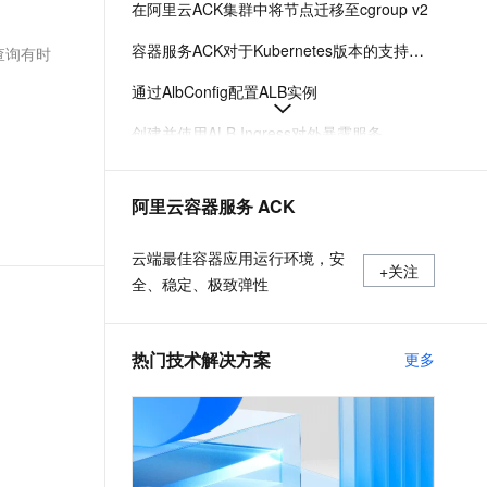
在阿里云ACK集群中将节点迁移至cgroup v2
文戏情感细腻自然，动作戏激烈拳拳到肉，实现更强表演能力
支持中英文自由切换，具备更强的噪声鲁棒性
ernetes 版 ACK
云聚AI 严选权益
AI 原生数据库服务发布
SSL 证书
，一键激活高效办公新体验
理容器应用的 K8s 服务
精选AI产品，从模型到应用全链提效
Agent 数据网关
容器服务ACK对于Kubernetes版本的支持机制
查询有时
堡垒机
AI 用量加速计划
云原生数据库 PolarDB
通过AlbConfig配置ALB实例
应用
防火墙
、识别商机，让客服更高效、服务更出色。
新老同享，达量后返
Agentic Database 发布
创建并使用ALB Ingress对外暴露服务
千问办公
主机安全
NEW
的智能体编程平台
一站式AI生产力平台
Ingress概述
AI 应用及服务市场
阿里云容器服务 ACK
伶鹊
ACK托管和专有集群如何收费
企业级人与Agent协作平台，接入和调度多个数字员工
智能客服平台，对话机器人、对话分析、智能外呼
AI 应用
采集ACK集群容器日志（DaemonSet方式部署日志采集）
云端最佳容器应用运行环境，安
+关注
大模型服务平台百炼 - 全妙
全、稳定、极致弹性
大模型
应用创作平台
多模态内容创作工具，已接入 DeepSeek
自然语言处理
热门技术解决方案
更多
数据标注
机器学习
息提取
与 AI 智能体进行实时音视频通话
从文本、图片、视频中提取结构化的属性信息
构建支持视频理解的 AI 音视频实时通话应用