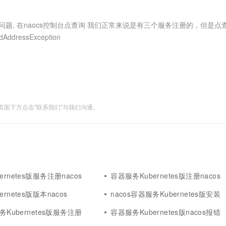
服务生态伙伴
视觉 Coding、空间感知、多模态思考等全面升级
1M上下文，专为长程任务能力而生
云工开物
企业应用
Works
Night Plan 支持 Qwen 3.8-Max
云原生大数据计算服务 MaxCompute
AI 办公
容器服务 Kub
NEW
Red Hat
30+ 款产品免费体验
Data Agent 驱动的一站式 Data+AI 开发治理平台
夜间 5 折，Qwen/Meoo/TokenPlan 客户专享
面向分析的企业级SaaS模式云数据仓库
AI智能应用
提供一站式管
科研合作
问题, 在naocs控制台点查询 我们正常来说是有三个服务注册的，但是点
ERP
堂（旗舰版）
SUSE
AddressException
智能客服
AI 应用构建
大模型原生
CRM
防护产品
2个月
自动承接线索
建站小程序
Qoder
大模型服务平台百炼-应用模版
OA 办公系统
HOT
NEW
面向真实软件
个人版上线、团队版降价；千问3.8-Max首发发尝鲜
丰富多元化的应用模版和解决方案
力提升
财税管理
模板建站
万有无界
大模型服务平台百炼-智能体
400电话
定制建站
面下方点击"联系我们"与我们沟通。
的模型效果
灵活可视化地构建企业级 Agent
方案
广告营销
模板小程序
秒悟
人工智能平台 PAI
定制小程序
云端极速 AI 
新一代 AI 视频生成模型，深度适配广告营销等场景
AI Native 的算法工程平台，一站式完成建模、训练、推理服务部署
APP 开发
建站系统
rnetes版服务注册nacos
容器服务Kubernetes版注册nacos
rnetes版版本nacos
nacos容器服务Kubernetes版安装
AI 应用
10分钟微调：让0.6B模型媲美235B模
多模态数据信
型
务Kubernetes版服务注册
依托云原生高可用架构,实现Dify私有化部署
容器服务Kubernetes版nacos报错
用1%尺寸在特定领域达到大模型90%以上效果