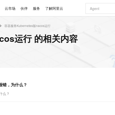
云市场
伙伴
服务
了解阿里云
容器服务Kubernetes版nacos运行
AI 特惠
数据与 API
成为产品伙伴
企业增值服务
最佳实践
价格计算器
AI 场景体
基础软件
产品伙伴合
阿里云认证
市场活动
配置报价
大模型
nacos运行 的相关内容
自助选配和估算价格
新方式
睿译宝，AI翻译排版一步到位
智启 AI 普惠权益
产品生态集成认证中心
企业支持计划
云上春晚
域名与网站
千问官方 MaaS 平台，为开发者和 Agent 而生，新用户赠送 1 亿 + tokens 额度
Qwen Aud
AI Coding
阿里云Maa
2026 阿里云
云服务器 E
为企业打
数据集
Windows
大模型认证
模型
NEW
NEW
交付可用成果
值低价云产品抢先购
上传文档即自动完成翻译和格式还原
至高享 1亿+免费 tokens，加速 Al 应用落地
提供智能易用的域名与建站服务
智能编程，一键
安全可靠、
产品生态伙伴
专家技术服务
云上奥运之旅
弹性计算合作
阿里云中企出
手机三要素
宝塔 Linux
全部认证
价格优势
有专属领域专家
GLM-5.2：长任务时代开源旗舰模型
阿里云 OPC 创新助力计划
千问大模型
即刻拥有 DeepS
AI 电商营销
对象存储 O
大模型
产品生态伙伴工作台
企业增值服务台
云栖战略参考
云存储合作计
云栖大会
身份实名认证
CentOS
训练营
推动算力普惠，释放技术红利
最高返9万
多领域专家智能体,一键组建 AI 虚拟交付团队
快速构建应用程序和网站，即刻迈出上云第一步
至高百万元 Token 补贴，加速一人公司成长
多元化、高性能、安全可靠的大模型服务
真正可用的 1M 上下文,一次完成代码全链路开发
轻松解锁专属 Dee
从图文生成到
云上的中国
数据库合作计
活动全景
短信
Docker
图片和
站式影视创作平台
Hermes Agent，打造自进化智能体
Token Plan 模型订阅计划
数字证书管理服务（原SSL证书）
5 分钟轻松部署
AI 广告创作
无影云电脑
企业成长
NEW
信息公告
看见新力量
云网络合作计
OCR 文字识别
JAVA
证享300元代金券
可视化编排打通从文字构思到成片全链路闭环
全托管，含MySQL、PostgreSQL、SQL Server、MariaDB多引擎
自主进化，持久记忆，越用越聪明
Qwen3.8-Max 首发尝鲜，限时加量 10 倍，夜间低至2折
实现全站HTTPS，呈现可信的WEB访问
图文、视频一
随时随地安
Kimi-K3
HappyHors
NEW
魔搭 Mode
loud
服务实践
官网公告
后报错，为什么？
Kimi 最新旗舰模型，长程编程与推理利器
让文字生成流
金融模力时刻
Salesforce O
版
发票查验
全能环境
Claude Code + GStack 打造工程团队
千问办公，限时限量积分加倍
Qoder
低代码高效构
AI 建站
短信服务
型
NEW
作计划
计划
创新中心
魔搭 ModelSc
健康状态
理服务
让AI从“聊天伙伴”进化为能干活的“数字员工”
安装技能 GStack，拥有专属 AI 工程团队
你的AI工作搭子，覆盖日常办公高频场景
面向真实软件的智能体编程平台
0 代码专业建
为什么？
客户案例
天气预报查询
操作系统
Deepseek-v4-pro
HappyHors
态合作计划
态智能体模型
旗舰 MoE 大模型，百万上下文与顶尖推理能力
图生视频，流
同享
万小智 AI 建站低至 15元/月
Qoder CN
AI 短剧/漫剧
云原生数据库 
快递物流查询
WordPress
成为服务伙
高校合作
点，立即开启云上创新
覆盖公网/内网、递归/权威、移动APP等全场景解析服务
送.CN域名，送备案服务码
基于千问大模型等，支持代码智能生成、研发智能问答
AI助力短剧
GLM-5.2
Wan2.7-T
Ubuntu