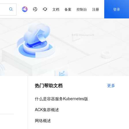
文档
备案
控制台
注册
登录
验
作计划
器
AI 活动
专业服务
服务伙伴合作计划
开发者社区
加入我们
产品动态
服务平台百炼
阿里云 OPC 创新助力计划
一站式生成采购清单，支持单品或批量购买
io：打造专属 AI 语音助手
S产品伙伴计划（繁花）
峰会
CS
造的大模型服务与应用开发平台
一句话生成原生可编辑精美 PPT 文稿
AI 生产力先锋
Al MaaS 服务伙伴赋能合作
域名
博文
Careers
至高可申请百万元
Qwen3.8-Max 模型上线
开启高性价比 AI 编程新体验
弹性可伸缩的云计算服务
Qwen-Audio-3.0-Realtime 端到端实时语音角色扮演
输入一句话想法, 轻松生成专业的 PPT
先锋实践拓展 AI 生产力的边界
Token 补贴，五大权
计划
海大会
伙伴信用分合作计划
商标
问答
社会招聘
益加速 OPC 成功
eek-V4-Pro
SS
一键部署幻兽帕鲁游戏服务器
飞天发布时刻
HOT
Open Search 向量检索版支
划
备案
电子书
校园招聘
pSeek-V4-Pro
视频创作，一键激活电商全链路生产力
稳定、安全、高性价比、高性能的云存储服务
一键购买专属联机服务器，轻松开启游戏
所见，即是所愿
持视频检索 Pipeline 功能
更多支持
划
公司注册
镜像站
视频生成
语音识别与合成
专属 QwenPaw
漫剧工坊：一站式动画创作平台
AI 实训营
HOT
应用身份服务 (IDaaS)
合作伙伴培训与认证
热门帮助文档
更多
划
上云迁移
站生成，高效打造优质广告素材
全接入的云上超级电脑
从聊天伙伴进化为能主动干活的本地数字员工
快速生产连贯的高质量长漫剧
从基础到进阶，Agent 创客手把手教你
OpenClaw 管理能力上线
e-1.1-T2V
Qwen3-TTS-Flash
lScope
我要反馈
查询合作伙伴
畅细腻的高质量视频
离线语音合成大模型，多语言方言自适应，低延迟高稳定
n Alibaba Cloud ISV 合作
代维服务
建企业门户网站
10 分钟搭建微信、支付宝小程序
什么是容器服务Kubernetes版
MaxCompute MaxFrame 提
创新加速
ope
登录合作伙伴管理后台
我要建议
站，无忧落地极速上线
以可视化方式快速构建移动和 PC 门户网站
国内短信简单易用，安全可靠，秒级触达，全球覆盖200+国家和地区。
高效部署网站，快速应用到小程序
供自动弹性内存功能
e-1.1-I2V
Cosyvoice-V3-Flash
ACK集群概述
安全
畅自然，细节丰富
高表现力语音合成大模型，语音克隆听感自然
我要投诉
PolarDB
上云场景组合购
Milvus 弹性伸缩功能新增节
伴
网络概述
漫剧创作，剧本、分镜、视频高效生成
100%兼容MySQL、PostgreSQL，兼容Oracle，支持集中和分布式
覆盖90%+业务场景，专享组合折扣价
点支持范围
2V
VPN
Fun-ASR