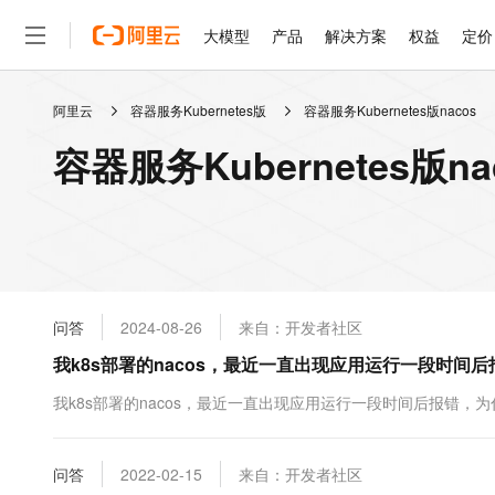
大模型
产品
解决方案
权益
定价
阿里云
容器服务Kubernetes版
容器服务Kubernetes版nacos
大模型
产品
解决方案
权益
定价
云市场
伙伴
服务
了解阿里云
精选产品
精选解决方案
普惠上云
产品定价
精选商城
成为销售伙伴
售前咨询
为什么选择阿里云
千问AI平台
容器服务Kubernetes版
了解云产品的定价详情
大模型服务平台百炼
千问办公，解锁你的工作
普惠上云 官方力荐
分销伙伴
在线服务
网站建设
什么是云计算
大
大模型服务与应用平台
企业级Agent产品，直接
云服务器38元/年起，超
咨询伙伴
多端小程序
技术领先
云上成本管理
售后服务
轻量应用服务器
Agency Agents：拥
官方推荐返现计划
大模型
精选产品
精选解决方案
Salesforce 国际版订阅
稳定可靠
管理和优化成本
推荐新用户得奖励，单订单
销售伙伴合作计划
自助服务
友盟天域
安全合规
人工智能与机器学习
AI
文本生成
云数据库 RDS
HappyHorse 打造一
云工开物
无影生态合作计划
在线服务
问答
2024-08-26
来自：开发者社区
观测云
分析师报告
高校专属算力普惠，学生认
计算
互联网应用开发
Qwen3.8-Max
HOT
Salesforce On Alibaba C
工单服务
我k8s部署的nacos，最近一直出现应用运行一段时间
智能体时代全能旗舰模型
Tuya 物联网平台阿里云
研究报告与白皮书
人工智能平台 PAI
快速拥有专属 OpenClaw
大模
Consulting Partner 合
大数据
容器
免费试用
短信专区
一站式AI开发、训练和推
我k8s部署的nacos，最近一直出现应用运行一段时间后报错，
蓝凌 OA
Qwen3.7-Plus
AI 大模型销售与服务生
现代化应用
存储
天池大赛
能看、能想、能动手的多模
云解析DNS
解决方案免费试用 新老
电子合同
最高领取价值200元试用
安全
问答
网络与CDN
2022-02-15
来自：开发者社区
AI 算法大赛
Qwen3-VL-Plus
畅捷通