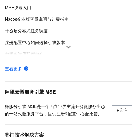
MSE快速入门
Nacos企业版容量说明与计费指南
什么是分布式任务调度
注册配置中心如何选择引擎版本
微服务注册配置中心
AI 治理中心 Skill 管理
查看更多
Nacos引擎实例
Nacos引擎版本
阿里云微服务引擎 MSE
微服务引擎 MSE是一个面向业界主流开源微服务生态
+关注
的一站式微服务平台，提供注册&配置中心全托管、云
原生网关和无侵入的开源增强服务治理能力。在这里我
们可以分享关于微服务、MSE的一切。
热门技术解决方案