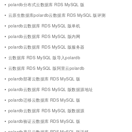
polardb分布式云数据库 RDS MySQL 版
云原生数据库polardb云数据库 RDS MySQL 版评测
polardb云数据库 RDS MySQL 版单机
polardb云数据库 RDS MySQL 版内网
polardb云数据库 RDS MySQL 版服务器
云数据库 RDS MySQL 版导入polardb
云数据库 RDS MySQL 版阿里云polardb
polardb部署云数据库 RDS MySQL 版
polardb云数据库 RDS MySQL 版数据源地址
polardb迁移云数据库 RDS MySQL 版
polardb云数据库 RDS MySQL 版数据源
polardb验证云数据库 RDS MySQL 版
polardb产品云数据库 RDS MySQL 版迁移