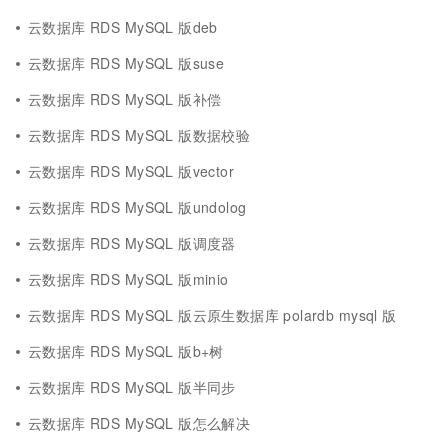
云数据库 RDS MySQL 版deb
云数据库 RDS MySQL 版suse
云数据库 RDS MySQL 版补偿
云数据库 RDS MySQL 版数据校验
云数据库 RDS MySQL 版vector
云数据库 RDS MySQL 版undolog
云数据库 RDS MySQL 版调度器
云数据库 RDS MySQL 版minio
云数据库 RDS MySQL 版云原生数据库 polardb mysql 版
云数据库 RDS MySQL 版b+树
云数据库 RDS MySQL 版半同步
云数据库 RDS MySQL 版怎么解决