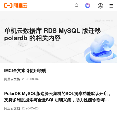
单机云数据库 RDS MySQL 版迁移
polardb 的相关内容
IMCI全文索引使用说明
阿里云文档
2026-08-04
PolarDB MySQL版边缘云集群的SQL洞察功能默认开启，
支持多维度搜索与全量SQL明细采集，助力性能诊断与风
险分析。
阿里云文档
2026-05-26