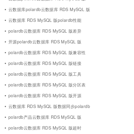
云数据库polardb云数据库 RDS MySQL 版
云数据库 RDS MySQL 版polardb性能
polardb云数据库 RDS MySQL 版差异
开源polardb云数据库 RDS MySQL 版
polardb云数据库 RDS MySQL 版兼容性
polardb云数据库 RDS MySQL 版链接
polardb云数据库 RDS MySQL 版工具
polardb云数据库 RDS MySQL 版分区表
polardb云数据库 RDS MySQL 版开源
云数据库 RDS MySQL 版数据同步polardb
polardb产品云数据库 RDS MySQL 版
polardb云数据库 RDS MySQL 版超时