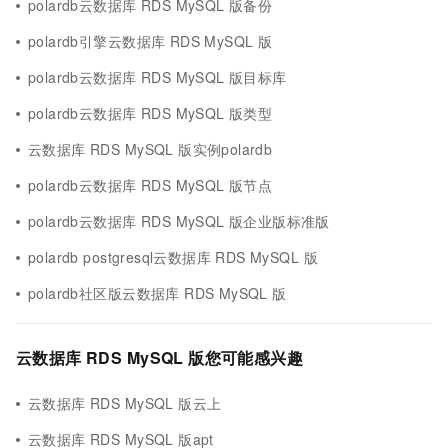
polardb云数据库 RDS MySQL 版备份
polardb引擎云数据库 RDS MySQL 版
polardb云数据库 RDS MySQL 版目标库
polardb云数据库 RDS MySQL 版类型
云数据库 RDS MySQL 版实例polardb
polardb云数据库 RDS MySQL 版节点
polardb云数据库 RDS MySQL 版企业版标准版
polardb postgresql云数据库 RDS MySQL 版
polardb社区版云数据库 RDS MySQL 版
云数据库 RDS MySQL 版您可能感兴趣
云数据库 RDS MySQL 版云上
云数据库 RDS MySQL 版apt