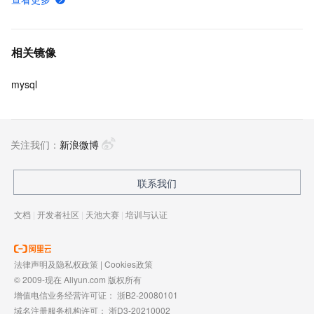
相关镜像
mysql
关注我们：
新浪微博
联系我们
文档
|
开发者社区
|
天池大赛
|
培训与认证
法律声明及隐私权政策
|
Cookies政策
© 2009-现在 Aliyun.com 版权所有
增值电信业务经营许可证：
浙B2-20080101
域名注册服务机构许可：
浙D3-20210002