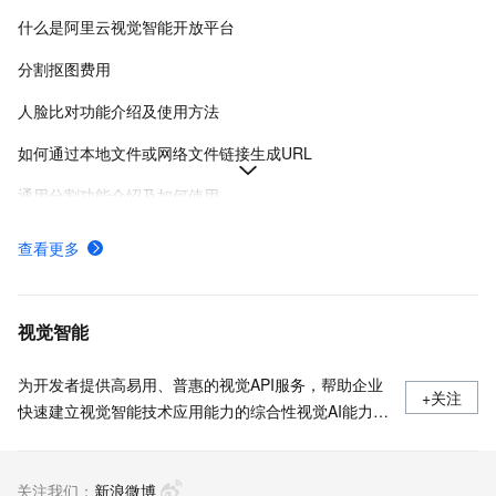
什么是阿里云视觉智能开放平台
分割抠图费用
人脸比对功能介绍及使用方法
如何通过本地文件或网络文件链接生成URL
通用分割功能介绍及如何使用
调用SearchFace接口实现人脸搜索-视觉智能开放平台-阿里云
查看更多
调用API实现图像超分以提升图片分辨率-视觉智能开放平台-阿里云
视觉智能开放平台如何计费及购买方式
视觉智能
为开发者提供高易用、普惠的视觉API服务，帮助企业
+关注
快速建立视觉智能技术应用能力的综合性视觉AI能力平
台。适用于数字营销、互联网娱乐、安防、手机应用、
泛金融身份认证等行业。
关注我们：
新浪微博