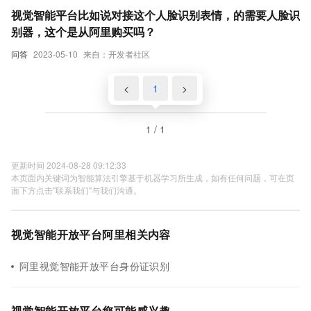
视觉智能平台比如说对接这个人脸识别表情，的需要人脸识
别器，这个是从阿里购买吗？
问答
2023-05-10
来自：开发者社区
<
1
>
1 / 1
更新时间 2024-08-28 09:12:33
本页面内关键词为智能算法引擎基于机器学习所生成，如有任何问题，可在页
面下方点击"联系我们"与我们沟通。
视觉智能开放平台阿里相关内容
阿里视觉智能开放平台身份证识别
视觉智能开放平台您可能感兴趣