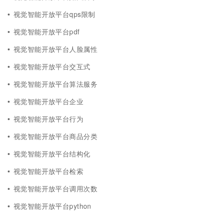
视觉智能开放平台qps限制
视觉智能开放平台pdf
视觉智能开放平台人脸属性
视觉智能开放平台交互式
视觉智能开放平台算法服务
视觉智能开放平台企业
视觉智能开放平台行为
视觉智能开放平台商品分类
视觉智能开放平台结构化
视觉智能开放平台检索
视觉智能开放平台调用次数
视觉智能开放平台python