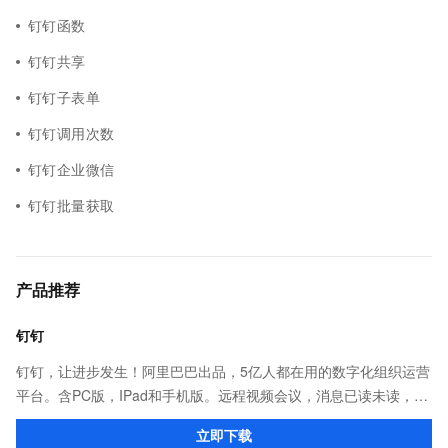
钉钉函数
钉钉共享
钉钉子表单
钉钉调用次数
钉钉企业微信
钉钉批量获取
产品推荐
钉钉
钉钉，让进步发生！阿里巴巴出品，5亿人都在用的数字化组织运营
平台。含PC版，IPad和手机版。远程视频会议，消息已读未读，
DING消息任务管理，让沟通更高效；移动办公考勤，审批，钉闪
立即下载
会，钉钉文档，钉钉教育解决方案。