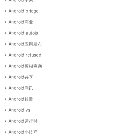
Android bridge
Android商业
Android autojs
Android应用发布
Android refused
Android模糊查询
Android共享
Android腾讯
Android较量
Android vs
Android运行时
Android小技巧