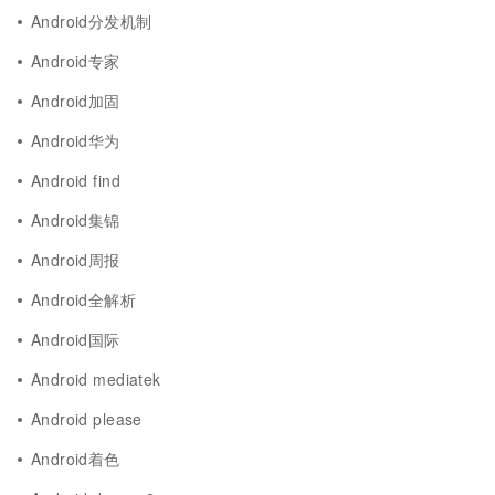
Android分发机制
Android专家
Android加固
Android华为
Android find
Android集锦
Android周报
Android全解析
Android国际
Android mediatek
Android please
Android着色