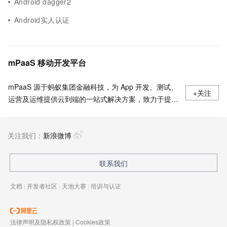
Android dagger2
Android实人认证
mPaaS 移动开发平台
mPaaS 源于蚂蚁集团金融科技，为 App 开发、测试、
+关注
运营及运维提供云到端的一站式解决方案，致力于提供
高效、灵活、稳定的移动研发、管理平台。 官网地
址：
关注我们：
https://www.aliyun.com/product/mobilepaas/mpaas
新浪微博
联系我们
文档
|
开发者社区
|
天池大赛
|
培训与认证
法律声明及隐私权政策
|
Cookies政策