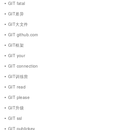
GIT fatal
GIT差异
GIT大文件
GIT github.com
GIT框架
GIT your
GIT connection
GIT训练营
GIT read
GIT please
GIT升级
GIT ssl
GIT publickey