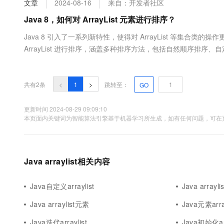
文章
2024-08-16
来自：开发者社区
大数据开发治理平台 Data
AI 产品 免费试用
网络
安全
云开发大赛
Tableau 订阅
Java 8，如何对 ArrayList 元素进行排序？
1亿+ 大模型 tokens 和 
可观测
入门学习赛
中间件
AI空中课堂在线直播课
Java 8 引入了一系列新特性，使得对 ArrayList 等集合类的
云防火墙
140+云产品 免费试用
大模型服务
ArrayList 进行排序，涵盖多种排序方法，包括自然顺序排
上云与迁云
云原生的云上边界网络安全
产品新客免费试用，最长1
数据库
序。 1. 使用 Collections.sort() Collections.sort() 是 Ja
生态解决方案
千问AI平台-Token Plan
企业出海
大模型ACA认证体验
大数据计算
助力企业全员 AI 认知与能
行业生态解决方案
共有2条
<
1
>
跳转至：
GO
政企业务
媒体服务
千问AI平台-模型体验
开发者生态解决方案
在线体验全尺寸、多种模态
更新时间 2024-08-29 09:09:10
企业服务与云通信
本页面内关键词为智能算法引擎基于机器学习所生成，如有任何问题，可在页
AI 开发和 AI 应用解决
Happy 系列大模型
域名与网站
终端用户计算
Java arraylist相关内容
Serverless
大模型解决方案
Java自定义arraylist
Java array
开发工具
快速部署 Dify，高效搭建 
Java arraylist元素
Java元素array
迁移与运维管理
Java迭代arraylist
Java初始化arr