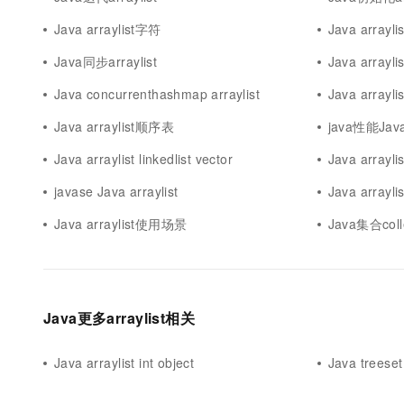
10 分钟在聊天系统中增加
专有云
Java arraylist字符
Java arrayl
Java同步arraylist
Java arrayli
Java concurrenthashmap arraylist
Java arraylis
Java arraylist顺序表
java性能Java 
Java arraylist linkedlist vector
Java arraylis
javase Java arraylist
Java arrayl
Java arraylist使用场景
Java集合collec
Java更多arraylist相关
Java arraylist int object
Java treeset 