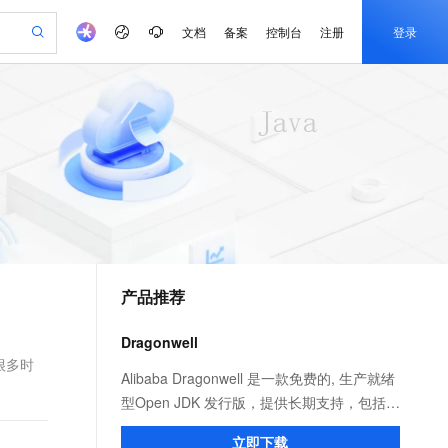
文档
备案
控制台
注册
登录
验
作计划
器
AI 活动
专业服务
服务伙伴合作计划
开发者社区
加入我们
产品动态
服务平台百炼
阿里云 OPC 创新助力计划
一站式生成采购清单，支持单品或批量购买
io：打造专属 AI 语音助手
S产品伙伴计划（繁花）
峰会
CS
造的大模型服务与应用开发平台
一句话生成原生可编辑精美 PPT 文稿
AI 生产力先锋
Al MaaS 服务伙伴赋能合作
域名
博文
Careers
至高可申请百万元
Qwen3.8-Max 模型上线
开启高性价比 AI 编程新体验
弹性可伸缩的云计算服务
Qwen-Audio-3.0-Realtime 端到端实时语音角色扮演
输入一句话想法, 轻松生成专业的 PPT
先锋实践拓展 AI 生产力的边界
Token 补贴，五大权
计划
海大会
伙伴信用分合作计划
商标
问答
社会招聘
益加速 OPC 成功
eek-V4-Pro
SS
一键部署幻兽帕鲁游戏服务器
飞天发布时刻
HOT
Open Search 向量检索版支
划
备案
电子书
校园招聘
pSeek-V4-Pro
视频创作，一键激活电商全链路生产力
稳定、安全、高性价比、高性能的云存储服务
一键购买专属联机服务器，轻松开启游戏
所见，即是所愿
持视频检索 Pipeline 功能
更多支持
划
公司注册
镜像站
视频生成
语音识别与合成
专属 QwenPaw
漫剧工坊：一站式动画创作平台
AI 实训营
HOT
应用身份服务 (IDaaS)
合作伙伴培训与认证
产品推荐
划
上云迁移
站生成，高效打造优质广告素材
全接入的云上超级电脑
从聊天伙伴进化为能主动干活的本地数字员工
快速生产连贯的高质量长漫剧
从基础到进阶，Agent 创客手把手教你
OpenClaw 管理能力上线
e-1.1-T2V
Qwen3-TTS-Flash
lScope
我要反馈
查询合作伙伴
畅细腻的高质量视频
离线语音合成大模型，多语言方言自适应，低延迟高稳定
n Alibaba Cloud ISV 合作
代维服务
建企业门户网站
10 分钟搭建微信、支付宝小程序
Dragonwell
MaxCompute MaxFrame 提
创新加速
ope
登录合作伙伴管理后台
我要建议
站，无忧落地极速上线
以可视化方式快速构建移动和 PC 门户网站
国内短信简单易用，安全可靠，秒级触达，全球覆盖200+国家和地区。
高效部署网站，快速应用到小程序
供自动弹性内存功能
 很多时
e-1.1-I2V
Cosyvoice-V3-Flash
Alibaba Dragonwell 是一款免费的, 生产就绪
安全
畅自然，细节丰富
高表现力语音合成大模型，语音克隆听感自然
我要投诉
PolarDB
型Open JDK 发行版，提供长期支持，包括性
上云场景组合购
Milvus 弹性伸缩功能新增节
伴
漫剧创作，剧本、分镜、视频高效生成
100%兼容MySQL、PostgreSQL，兼容Oracle，支持集中和分布式
覆盖90%+业务场景，专享组合折扣价
点支持范围
能增强和安全修复。完全兼容 Java SE 标
2V
VPN
Fun-ASR
立即下载