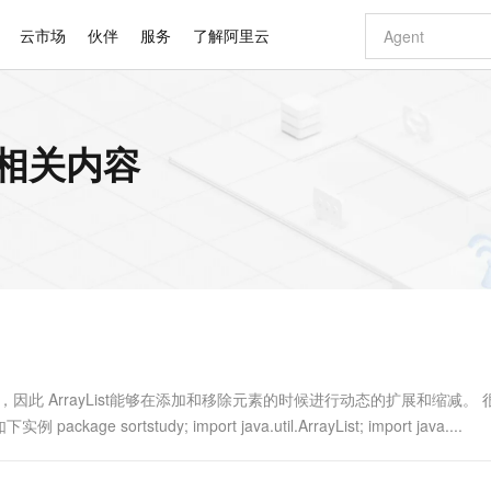
云市场
伙伴
服务
了解阿里云
AI 特惠
数据与 API
成为产品伙伴
企业增值服务
最佳实践
价格计算器
AI 场景体
基础软件
产品伙伴合
阿里云认证
市场活动
配置报价
大模型
 的相关内容
自助选配和估算价格
新方式
睿译宝，AI翻译排版一步到位
智启 AI 普惠权益
产品生态集成认证中心
企业支持计划
云上春晚
域名与网站
千问官方 MaaS 平台，为开发者和 Agent 而生，新用户赠送 1 亿 + tokens 额度
Qwen Aud
AI Coding
阿里云Maa
2026 阿里云
云服务器 E
为企业打
数据集
Windows
大模型认证
模型
NEW
NEW
交付可用成果
值低价云产品抢先购
上传文档即自动完成翻译和格式还原
至高享 1亿+免费 tokens，加速 Al 应用落地
提供智能易用的域名与建站服务
智能编程，一键
安全可靠、
产品生态伙伴
专家技术服务
云上奥运之旅
弹性计算合作
阿里云中企出
手机三要素
宝塔 Linux
全部认证
价格优势
有专属领域专家
GLM-5.2：长任务时代开源旗舰模型
阿里云 OPC 创新助力计划
千问大模型
即刻拥有 DeepS
AI 电商营销
对象存储 O
大模型
产品生态伙伴工作台
企业增值服务台
云栖战略参考
云存储合作计
云栖大会
身份实名认证
CentOS
训练营
推动算力普惠，释放技术红利
最高返9万
多领域专家智能体,一键组建 AI 虚拟交付团队
快速构建应用程序和网站，即刻迈出上云第一步
至高百万元 Token 补贴，加速一人公司成长
多元化、高性能、安全可靠的大模型服务
真正可用的 1M 上下文,一次完成代码全链路开发
轻松解锁专属 Dee
从图文生成到
云上的中国
数据库合作计
活动全景
短信
Docker
图片和
站式影视创作平台
Hermes Agent，打造自进化智能体
Token Plan 模型订阅计划
数字证书管理服务（原SSL证书）
5 分钟轻松部署
AI 广告创作
无影云电脑
企业成长
NEW
信息公告
看见新力量
云网络合作计
OCR 文字识别
JAVA
证享300元代金券
可视化编排打通从文字构思到成片全链路闭环
全托管，含MySQL、PostgreSQL、SQL Server、MariaDB多引擎
自主进化，持久记忆，越用越聪明
Qwen3.8-Max 首发尝鲜，限时加量 10 倍，夜间低至2折
实现全站HTTPS，呈现可信的WEB访问
图文、视频一
随时随地安
Kimi-K3
HappyHors
NEW
魔搭 Mode
loud
服务实践
官网公告
Kimi 最新旗舰模型，长程编程与推理利器
让文字生成流
金融模力时刻
Salesforce O
版
发票查验
全能环境
Claude Code + GStack 打造工程团队
千问办公，限时限量积分加倍
Qoder
低代码高效构
AI 建站
短信服务
型
NEW
作计划
计划
创新中心
魔搭 ModelSc
健康状态
理服务
让AI从“聊天伙伴”进化为能干活的“数字员工”
安装技能 GStack，拥有专属 AI 工程团队
你的AI工作搭子，覆盖日常办公高频场景
面向真实软件的智能体编程平台
0 代码专业建
储元素，因此 ArrayList能够在添加和移除元素的时候进行动态的扩展和缩减。
客户案例
天气预报查询
操作系统
Deepseek-v4-pro
HappyHors
态合作计划
rtstudy; import java.util.ArrayList; import java....
态智能体模型
旗舰 MoE 大模型，百万上下文与顶尖推理能力
图生视频，流
同享
万小智 AI 建站低至 15元/月
Qoder CN
AI 短剧/漫剧
云原生数据库 
快递物流查询
WordPress
成为服务伙
高校合作
点，立即开启云上创新
覆盖公网/内网、递归/权威、移动APP等全场景解析服务
送.CN域名，送备案服务码
基于千问大模型等，支持代码智能生成、研发智能问答
AI助力短剧
GLM-5.2
Wan2.7-T
Ubuntu