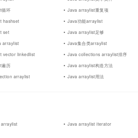
一个 AI 助手
超强辅助，Bol
即刻拥有 DeepSeek-R1 满血版
ist循环
Java arraylist重复项
在企业官网、通讯软件中为客户提供 AI 客服
多种方案随心选，轻松解锁专属 DeepSeek
st hashset
Java功能arraylist
t set
Java arraylist足够
arraylist
Java集合类arraylist
t vector linkedlist
Java collections arraylist排序
ist遍历
Java arraylist构造方法
tion arraylist
Java arraylist用法
arraylist
Java arraylist iterator