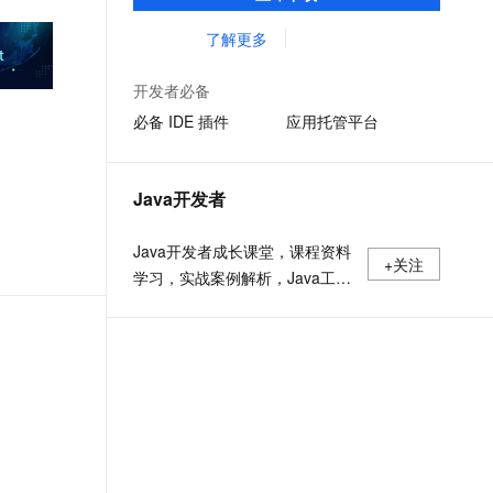
准，您可以在任何常用操作系统（包括
文戏情感细腻自然，动作戏激烈拳拳到肉，实现更强表演能力
支持中英文自由切换，具备更强的噪声鲁棒性
ernetes 版 ACK
云聚AI 严选权益
AI 原生数据库服务发布
SSL 证书
Linux、Windows 和 macOS）上开发 Java
了解更多
，一键激活高效办公新体验
理容器应用的 K8s 服务
精选AI产品，从模型到应用全链提效
Agent 数据网关
应用程序。
堡垒机
AI 用量加速计划
云原生数据库 PolarDB
开发者必备
应用
防火墙
、识别商机，让客服更高效、服务更出色。
新老同享，达量后返
Agentic Database 发布
必备 IDE 插件
应用托管平台
千问办公
主机安全
NEW
的智能体编程平台
一站式AI生产力平台
Java开发者
AI 应用及服务市场
伶鹊
企业级人与Agent协作平台，接入和调度多个数字员工
智能客服平台，对话机器人、对话分析、智能外呼
Java开发者成长课堂，课程资料
AI 应用
+关注
学习，实战案例解析，Java工程
大模型服务平台百炼 - 全妙
大模型
应用创作平台
师必备词汇等你来~
多模态内容创作工具，已接入 DeepSeek
自然语言处理
数据标注
机器学习
息提取
与 AI 智能体进行实时音视频通话
从文本、图片、视频中提取结构化的属性信息
构建支持视频理解的 AI 音视频实时通话应用