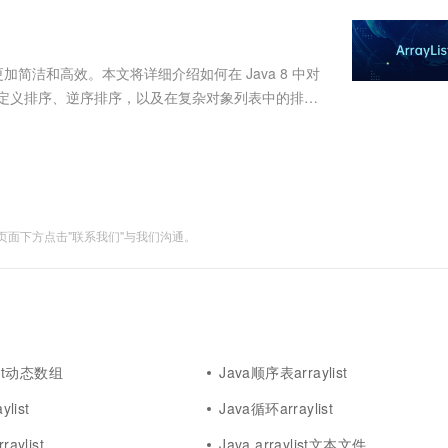
服务生态伙伴
视觉 Coding、空间感知、多模态思考等全面升级
1M上下文，专为长程任务能力而生
云工开物
企业应用
Works
Night Plan 支持 Qwen 3.8-Max
云原生大数据计算服务 MaxCompute
AI 办公
容器服务 Kub
NEW
Red Hat
30+ 款产品免费体验
Data Agent 驱动的一站式 Data+AI 开发治理平台
夜间 5 折，Qwen/Meoo/TokenPlan 客户专享
面向分析的企业级SaaS模式云数据仓库
AI智能应用
提供一站式管
科研合作
ERP
堂（旗舰版）
SUSE
操作更加简洁和高效。本文将详细介绍如何在 Java 8 中对
智能客服
AI 应用构建
大模型原生
CRM
序、自定义排序、逆序排序，以及在复杂对象列表中的排
防护产品
2个月
自动承接线索
va 中最常用的排序方法之一。在 Java...
建站小程序
Qoder
大模型服务平台百炼-应用模版
OA 办公系统
HOT
NEW
面向真实软件
个人版上线、团队版降价；千问3.8-Max首发发尝鲜
丰富多元化的应用模版和解决方案
力提升
财税管理
模板建站
万有无界
大模型服务平台百炼-智能体
400电话
定制建站
的模型效果
灵活可视化地构建企业级 Agent
面下方点击"联系我们"与我们沟通。
方案
广告营销
模板小程序
秒悟
人工智能平台 PAI
定制小程序
云端极速 AI 
新一代 AI 视频生成模型，深度适配广告营销等场景
AI Native 的算法工程平台，一站式完成建模、训练、推理服务部署
APP 开发
建站系统
list动态数组
Java顺序表arraylist
AI 应用
10分钟微调：让0.6B模型媲美235B模
多模态数据信
list
Java循环arraylist
型
依托云原生高可用架构,实现Dify私有化部署
用1%尺寸在特定领域达到大模型90%以上效果
aylist
Java arraylist文本文件