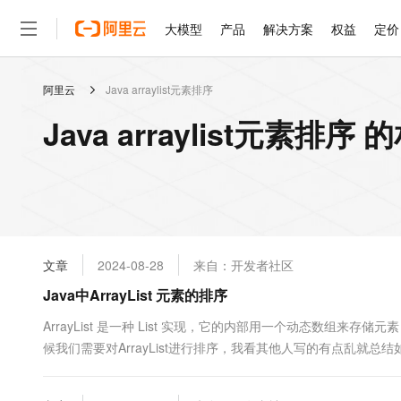
大模型
产品
解决方案
权益
定价
阿里云
Java arraylist元素排序
大模型
产品
解决方案
权益
定价
云市场
伙伴
服务
了解阿里云
精选产品
精选解决方案
普惠上云
产品定价
精选商城
成为销售伙伴
售前咨询
为什么选择阿里云
千问AI平台
Java arraylist元素排序
了解云产品的定价详情
大模型服务平台百炼
千问办公，解锁你的工作
普惠上云 官方力荐
分销伙伴
在线服务
网站建设
什么是云计算
大
大模型服务与应用平台
企业级Agent产品，直接
云服务器38元/年起，超
咨询伙伴
多端小程序
技术领先
云上成本管理
售后服务
轻量应用服务器
Agency Agents：拥
官方推荐返现计划
大模型
精选产品
精选解决方案
Salesforce 国际版订阅
稳定可靠
管理和优化成本
推荐新用户得奖励，单订单
销售伙伴合作计划
自助服务
友盟天域
安全合规
人工智能与机器学习
AI
文本生成
云数据库 RDS
HappyHorse 打造一
云工开物
无影生态合作计划
在线服务
文章
2024-08-28
来自：开发者社区
观测云
分析师报告
高校专属算力普惠，学生认
计算
互联网应用开发
Qwen3.8-Max
HOT
Salesforce On Alibaba C
工单服务
Java中ArrayList 元素的排序
智能体时代全能旗舰模型
Tuya 物联网平台阿里云
研究报告与白皮书
人工智能平台 PAI
快速拥有专属 OpenClaw
大模
Consulting Partner 合
大数据
容器
免费试用
短信专区
一站式AI开发、训练和推
ArrayList 是一种 List 实现，它的内部用一个动态数组来存
蓝凌 OA
Qwen3.7-Plus
AI 大模型销售与服务生
现代化应用
候我们需要对ArrayList进行排序，我看其他人写的有点乱就总结如下实例 package so
存储
天池大赛
能看、能想、能动手的多模
云解析DNS
解决方案免费试用 新老
电子合同
最高领取价值200元试用
安全
网络与CDN
AI 算法大赛
Qwen3-VL-Plus
畅捷通