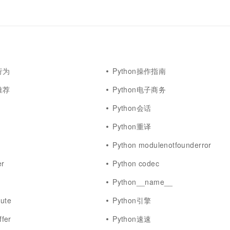
行为
Python操作指南
推荐
Python电子商务
Python会话
Python重译
Python modulenotfounderror
er
Python codec
Python__name__
bute
Python引擎
fer
Python速速