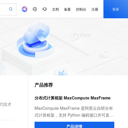
文档
备案
控制台
注册
登录
验
作计划
器
AI 活动
专业服务
服务伙伴合作计划
开发者社区
加入我们
产品动态
服务平台百炼
阿里云 OPC 创新助力计划
一站式生成采购清单，支持单品或批量购买
io：打造专属 AI 语音助手
S产品伙伴计划（繁花）
峰会
CS
造的大模型服务与应用开发平台
一句话生成原生可编辑精美 PPT 文稿
AI 生产力先锋
Al MaaS 服务伙伴赋能合作
域名
博文
Careers
至高可申请百万元
Qwen3.8-Max 模型上线
开启高性价比 AI 编程新体验
弹性可伸缩的云计算服务
Qwen-Audio-3.0-Realtime 端到端实时语音角色扮演
输入一句话想法, 轻松生成专业的 PPT
先锋实践拓展 AI 生产力的边界
Token 补贴，五大权
计划
海大会
伙伴信用分合作计划
商标
问答
社会招聘
益加速 OPC 成功
eek-V4-Pro
SS
一键部署幻兽帕鲁游戏服务器
飞天发布时刻
HOT
Open Search 向量检索版支
划
备案
电子书
校园招聘
pSeek-V4-Pro
视频创作，一键激活电商全链路生产力
稳定、安全、高性价比、高性能的云存储服务
一键购买专属联机服务器，轻松开启游戏
所见，即是所愿
持视频检索 Pipeline 功能
更多支持
划
公司注册
镜像站
视频生成
语音识别与合成
专属 QwenPaw
漫剧工坊：一站式动画创作平台
AI 实训营
HOT
应用身份服务 (IDaaS)
合作伙伴培训与认证
产品推荐
划
上云迁移
站生成，高效打造优质广告素材
全接入的云上超级电脑
从聊天伙伴进化为能主动干活的本地数字员工
快速生产连贯的高质量长漫剧
从基础到进阶，Agent 创客手把手教你
OpenClaw 管理能力上线
e-1.1-T2V
Qwen3-TTS-Flash
lScope
我要反馈
查询合作伙伴
畅细腻的高质量视频
离线语音合成大模型，多语言方言自适应，低延迟高稳定
n Alibaba Cloud ISV 合作
代维服务
建企业门户网站
10 分钟搭建微信、支付宝小程序
分布式计算框架 MaxCompute MaxFrame
MaxCompute MaxFrame 提
创新加速
ope
登录合作伙伴管理后台
我要建议
站，无忧落地极速上线
以可视化方式快速构建移动和 PC 门户网站
国内短信简单易用，安全可靠，秒级触达，全球覆盖200+国家和地区。
高效部署网站，快速应用到小程序
供自动弹性内存功能
现代技术
e-1.1-I2V
Cosyvoice-V3-Flash
MaxCompute MaxFrame 是阿里云自研分布
安全
畅自然，细节丰富
高表现力语音合成大模型，语音克隆听感自然
我要投诉
PolarDB
式计算框架，支持 Python 编程接口并可直接
上云场景组合购
Milvus 弹性伸缩功能新增节
伴
漫剧创作，剧本、分镜、视频高效生成
100%兼容MySQL、PostgreSQL，兼容Oracle，支持集中和分布式
覆盖90%+业务场景，专享组合折扣价
点支持范围
使用 MaxCompute 计算资源及数据接口，与
2V
VPN
Fun-ASR
产品详情