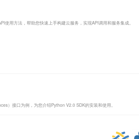
服务生态伙伴
视觉 Coding、空间感知、多模态思考等全面升级
1M上下文，专为长程任务能力而生
云工开物
企业应用
Works
Night Plan 支持 Qwen 3.8-Max
云原生大数据计算服务 MaxCompute
AI 办公
容器服务 Kub
NEW
Red Hat
30+ 款产品免费体验
Data Agent 驱动的一站式 Data+AI 开发治理平台
夜间 5 折，Qwen/Meoo/TokenPlan 客户专享
面向分析的企业级SaaS模式云数据仓库
AI智能应用
提供一站式管
科研合作
ERP
堂（旗舰版）
SUSE
API使用方法，帮助您快速上手构建云服务，实现API调用和服务集成。
智能客服
AI 应用构建
大模型原生
CRM
防护产品
2个月
自动承接线索
建站小程序
Qoder
大模型服务平台百炼-应用模版
OA 办公系统
HOT
NEW
面向真实软件
个人版上线、团队版降价；千问3.8-Max首发发尝鲜
丰富多元化的应用模版和解决方案
力提升
财税管理
模板建站
万有无界
大模型服务平台百炼-智能体
400电话
定制建站
的模型效果
灵活可视化地构建企业级 Agent
方案
广告营销
模板小程序
秒悟
人工智能平台 PAI
定制小程序
云端极速 AI 
新一代 AI 视频生成模型，深度适配广告营销等场景
AI Native 的算法工程平台，一站式完成建模、训练、推理服务部署
APP 开发
ces）接口为例，为您介绍Python V2.0 SDK的安装和使用。
建站系统
AI 应用
10分钟微调：让0.6B模型媲美235B模
多模态数据信
型
依托云原生高可用架构,实现Dify私有化部署
用1%尺寸在特定领域达到大模型90%以上效果