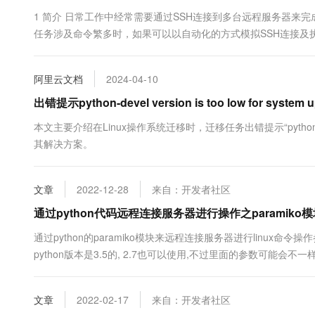
10 分钟在聊天系统中增加
专有云
1 简介 日常工作中经常需要通过SSH连接到多台远程服务器来
任务涉及命令繁多时，如果可以以自动化的方式模拟SSH连接及
的。 本文我就将带大家学习在Python中使用非常强大的fabric
阿里云文档
2024-04-10
出错提示python-devel version is too low for system 
本文主要介绍在Linux操作系统迁移时，迁移任务出错提示“python-devel 
其解决方案。
文章
2022-12-28
来自：开发者社区
通过python代码远程连接服务器进行操作之paramiko
通过python的paramiko模块来远程连接服务器进行linux命令操作参考博文 h
python版本是3.5的, 2.7也可以使用,不过里面的参数可能会不一样,比
文章
2022-02-17
来自：开发者社区