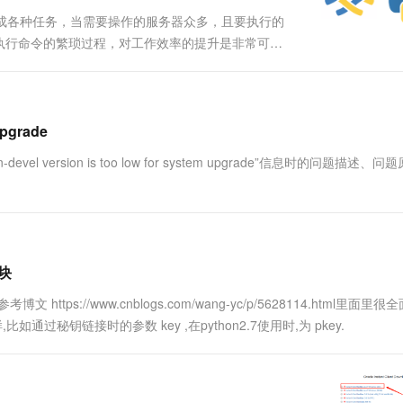
一个 AI 助手
超强辅助，Bol
完成各种任务，当需要操作的服务器众多，且要执行的
即刻拥有 DeepSeek-R1 满血版
在企业官网、通讯软件中为客户提供 AI 客服
执行命令的繁琐过程，对工作效率的提升是非常可观
多种方案随心选，轻松解锁专属 DeepSeek
库来对常用的远程服务器连接管理操作进行自动化： ...
upgrade
version is too low for system upgrade”信息时的问题描述、问
模块
ttps://www.cnblogs.com/wang-yc/p/5628114.html里面里很
如通过秘钥链接时的参数 key ,在python2.7使用时,为 pkey.