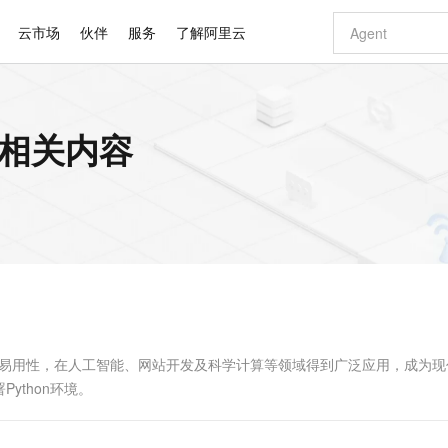
云市场
伙伴
服务
了解阿里云
AI 特惠
数据与 API
成为产品伙伴
企业增值服务
最佳实践
价格计算器
AI 场景体
基础软件
产品伙伴合
阿里云认证
市场活动
配置报价
大模型
的相关内容
自助选配和估算价格
新方式
睿译宝，AI翻译排版一步到位
智启 AI 普惠权益
产品生态集成认证中心
企业支持计划
云上春晚
域名与网站
千问官方 MaaS 平台，为开发者和 Agent 而生，新用户赠送 1 亿 + tokens 额度
Qwen Aud
AI Coding
阿里云Maa
2026 阿里云
云服务器 E
为企业打
数据集
Windows
大模型认证
模型
NEW
NEW
交付可用成果
值低价云产品抢先购
上传文档即自动完成翻译和格式还原
至高享 1亿+免费 tokens，加速 Al 应用落地
提供智能易用的域名与建站服务
智能编程，一键
安全可靠、
产品生态伙伴
专家技术服务
云上奥运之旅
弹性计算合作
阿里云中企出
手机三要素
宝塔 Linux
全部认证
价格优势
有专属领域专家
GLM-5.2：长任务时代开源旗舰模型
阿里云 OPC 创新助力计划
千问大模型
即刻拥有 DeepS
AI 电商营销
对象存储 O
大模型
产品生态伙伴工作台
企业增值服务台
云栖战略参考
云存储合作计
云栖大会
身份实名认证
CentOS
训练营
推动算力普惠，释放技术红利
最高返9万
多领域专家智能体,一键组建 AI 虚拟交付团队
快速构建应用程序和网站，即刻迈出上云第一步
至高百万元 Token 补贴，加速一人公司成长
多元化、高性能、安全可靠的大模型服务
真正可用的 1M 上下文,一次完成代码全链路开发
轻松解锁专属 Dee
从图文生成到
云上的中国
数据库合作计
活动全景
短信
Docker
图片和
站式影视创作平台
Hermes Agent，打造自进化智能体
Token Plan 模型订阅计划
数字证书管理服务（原SSL证书）
5 分钟轻松部署
AI 广告创作
无影云电脑
企业成长
NEW
信息公告
看见新力量
云网络合作计
OCR 文字识别
JAVA
证享300元代金券
可视化编排打通从文字构思到成片全链路闭环
全托管，含MySQL、PostgreSQL、SQL Server、MariaDB多引擎
自主进化，持久记忆，越用越聪明
Qwen3.8-Max 首发尝鲜，限时加量 10 倍，夜间低至2折
实现全站HTTPS，呈现可信的WEB访问
图文、视频一
随时随地安
Kimi-K3
HappyHors
NEW
魔搭 Mode
loud
服务实践
官网公告
Kimi 最新旗舰模型，长程编程与推理利器
让文字生成流
金融模力时刻
Salesforce O
版
发票查验
全能环境
Claude Code + GStack 打造工程团队
千问办公，限时限量积分加倍
Qoder
低代码高效构
AI 建站
短信服务
型
NEW
作计划
计划
创新中心
魔搭 ModelSc
健康状态
理服务
让AI从“聊天伙伴”进化为能干活的“数字员工”
安装技能 GStack，拥有专属 AI 工程团队
你的AI工作搭子，覆盖日常办公高频场景
面向真实软件的智能体编程平台
0 代码专业建
简洁易用性，在人工智能、网站开发及科学计算等领域得到广泛应用，成为
客户案例
天气预报查询
操作系统
Deepseek-v4-pro
HappyHors
态合作计划
ython环境。
态智能体模型
旗舰 MoE 大模型，百万上下文与顶尖推理能力
图生视频，流
同享
万小智 AI 建站低至 15元/月
Qoder CN
AI 短剧/漫剧
云原生数据库 
快递物流查询
WordPress
成为服务伙
高校合作
点，立即开启云上创新
覆盖公网/内网、递归/权威、移动APP等全场景解析服务
送.CN域名，送备案服务码
基于千问大模型等，支持代码智能生成、研发智能问答
AI助力短剧
GLM-5.2
Wan2.7-T
Ubuntu