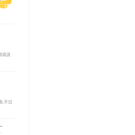
t.diy 一步搞定创意建站
构建大模型应用的安全防护体系
通过自然语言交互简化开发流程,全栈开发支持
通过阿里云安全产品对 AI 应用进行安全防护
题原因及
全面,不过