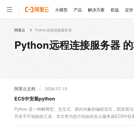
大模型
产品
解决方案
权益
定价
阿里云
Python远程连接服务器
大模型
产品
解决方案
权益
定价
云市场
伙伴
服务
了解阿里云
精选产品
精选解决方案
普惠上云
产品定价
精选商城
成为销售伙伴
售前咨询
为什么选择阿里云
千问AI平台
Python远程连接服务器 
了解云产品的定价详情
大模型服务平台百炼
千问办公，解锁你的工作
普惠上云 官方力荐
分销伙伴
在线服务
网站建设
什么是云计算
大
大模型服务与应用平台
企业级Agent产品，直接
云服务器38元/年起，超
咨询伙伴
多端小程序
技术领先
云上成本管理
售后服务
轻量应用服务器
Agency Agents：拥
官方推荐返现计划
大模型
精选产品
精选解决方案
Salesforce 国际版订阅
稳定可靠
管理和优化成本
推荐新用户得奖励，单订单
销售伙伴合作计划
自助服务
友盟天域
安全合规
人工智能与机器学习
AI
文本生成
云数据库 RDS
HappyHorse 打造一
云工开物
无影生态合作计划
在线服务
阿里云文档
2026-07-15
观测云
分析师报告
高校专属算力普惠，学生认
计算
互联网应用开发
Qwen3.8-Max
HOT
Salesforce On Alibaba C
工单服务
ECS中安装python
智能体时代全能旗舰模型
Tuya 物联网平台阿里云
研究报告与白皮书
人工智能平台 PAI
快速拥有专属 OpenClaw
大模
Consulting Partner 合
大数据
容器
免费试用
短信专区
一站式AI开发、训练和推
Python 是一种解释型、交互式、面向对象的编程语言，因其
蓝凌 OA
Qwen3.7-Plus
AI 大模型销售与服务生
现代化应用
开发不可或缺的工具。本文将为您介绍如何在云服务器ECS中部署P
存储
天池大赛
能看、能想、能动手的多模
云解析DNS
解决方案免费试用 新老
电子合同
最高领取价值200元试用
安全
网络与CDN
AI 算法大赛
Qwen3-VL-Plus
畅捷通