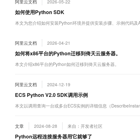
阿里云文档
2026-05-22
大数据开发治理平台 Data
AI 产品 免费试用
网络
安全
云开发大赛
Tableau 订阅
如何使用Python SDK
1亿+ 大模型 tokens 和 
可观测
入门学习赛
中间件
AI空中课堂在线直播课
本文为您介绍如何安装Python环境并提供安装步骤、示例代码及
云防火墙
140+云产品 免费试用
大模型服务
上云与迁云
云原生的云上边界网络安全
产品新客免费试用，最长1
数据库
生态解决方案
千问AI平台-Token Plan
阿里云文档
2026-04-21
企业出海
大模型ACA认证体验
大数据计算
助力企业全员 AI 认知与能
行业生态解决方案
如何将x86平台的Python迁移到倚天云服务器。
政企业务
媒体服务
千问AI平台-模型体验
开发者生态解决方案
本文介绍x86平台的Python如何迁移到倚天云服务器。
在线体验全尺寸、多种模态
企业服务与云通信
AI 开发和 AI 应用解决
Happy 系列大模型
域名与网站
阿里云文档
2024-12-19
ECS Python V2.0 SDK调用示例
终端用户计算
本文以调用查询一台或多台ECS实例的详细信息（DescribeInstan
Serverless
大模型解决方案
开发工具
快速部署 Dify，高效搭建 
文章
2024-08-28
来自：开发者社区
迁移与运维管理
Python远程连接服务器用它就够了