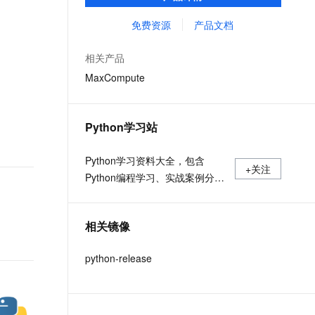
MaxCompute Notebook、镜像管理等功能共
文戏情感细腻自然，动作戏激烈拳拳到肉，实现更强表演能力
支持中英文自由切换，具备更强的噪声鲁棒性
ernetes 版 ACK
云聚AI 严选权益
AI 原生数据库服务发布
SSL 证书
同构成 MaxCompute 完整 Python 开发生
免费资源
产品文档
，一键激活高效办公新体验
理容器应用的 K8s 服务
精选AI产品，从模型到应用全链提效
Agent 数据网关
态。
堡垒机
AI 用量加速计划
云原生数据库 PolarDB
相关产品
应用
防火墙
、识别商机，让客服更高效、服务更出色。
新老同享，达量后返
Agentic Database 发布
MaxCompute
千问办公
主机安全
NEW
的智能体编程平台
一站式AI生产力平台
Python学习站
AI 应用及服务市场
伶鹊
企业级人与Agent协作平台，接入和调度多个数字员工
智能客服平台，对话机器人、对话分析、智能外呼
Python学习资料大全，包含
AI 应用
+关注
Python编程学习、实战案例分
大模型服务平台百炼 - 全妙
大模型
应用创作平台
享、开发者必知词条等内容。
多模态内容创作工具，已接入 DeepSeek
自然语言处理
相关镜像
数据标注
python-release
机器学习
息提取
与 AI 智能体进行实时音视频通话
从文本、图片、视频中提取结构化的属性信息
构建支持视频理解的 AI 音视频实时通话应用