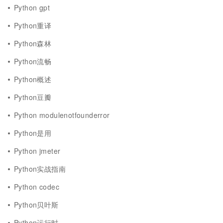
Python gpt
Python重译
Python森林
Python流畅
Python概述
Python豆瓣
Python modulenotfounderror
Python是用
Python jmeter
Python实战指南
Python codec
Python贝叶斯
Python运行时