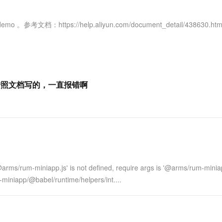
服务生态伙伴
视觉 Coding、空间感知、多模态思考等全面升级
1M上下文，专为长程任务能力而生
云工开物
企业应用
Works
Night Plan 支持 Qwen 3.8-Max
云原生大数据计算服务 MaxCompute
AI 办公
容器服务 Kub
NEW
Red Hat
30+ 款产品免费体验
Data Agent 驱动的一站式 Data+AI 开发治理平台
夜间 5 折，Qwen/Meoo/TokenPlan 客户专享
面向分析的企业级SaaS模式云数据仓库
AI智能应用
提供一站式管
科研合作
文档：https://help.aliyun.com/document_detail/438630.htm
ERP
堂（旗舰版）
SUSE
智能客服
AI 应用构建
大模型原生
CRM
防护产品
2个月
自动承接线索
建站小程序
Qoder
大模型服务平台百炼-应用模版
OA 办公系统
HOT
NEW
面向真实软件
个人版上线、团队版降价；千问3.8-Max首发发尝鲜
丰富多元化的应用模版和解决方案
力提升
财税管理
模板建站
我按照文档写的，一直报错啊
万有无界
大模型服务平台百炼-智能体
400电话
定制建站
的模型效果
灵活可视化地构建企业级 Agent
方案
广告营销
模板小程序
秒悟
人工智能平台 PAI
定制小程序
云端极速 AI 
新一代 AI 视频生成模型，深度适配广告营销等场景
AI Native 的算法工程平台，一站式完成建模、训练、推理服务部署
APP 开发
iapp.js' is not defined, require args is '@arms/rum-minia
建站系统
iapp/@babel/runtime/helpers/int....
AI 应用
10分钟微调：让0.6B模型媲美235B模
多模态数据信
型
依托云原生高可用架构,实现Dify私有化部署
用1%尺寸在特定领域达到大模型90%以上效果