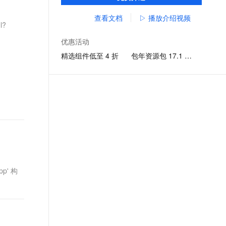
打包，覆盖支付宝、淘宝、钉钉等应用。
文戏情感细腻自然，动作戏激烈拳拳到肉，实现更强表演能力
支持中英文自由切换，具备更强的噪声鲁棒性
ernetes 版 ACK
云聚AI 严选权益
AI 原生数据库服务发布
SSL 证书
查看文档
▷ 播放介绍视频
，一键激活高效办公新体验
理容器应用的 K8s 服务
精选AI产品，从模型到应用全链提效
Agent 数据网关
l?
堡垒机
AI 用量加速计划
云原生数据库 PolarDB
优惠活动
应用
防火墙
、识别商机，让客服更高效、服务更出色。
新老同享，达量后返
Agentic Database 发布
精选组件低至 4 折
包年资源包 17.1 元起
千问办公
主机安全
NEW
的智能体编程平台
一站式AI生产力平台
AI 应用及服务市场
伶鹊
企业级人与Agent协作平台，接入和调度多个数字员工
智能客服平台，对话机器人、对话分析、智能外呼
AI 应用
大模型服务平台百炼 - 全妙
大模型
应用创作平台
多模态内容创作工具，已接入 DeepSeek
自然语言处理
数据标注
pp' 构
机器学习
息提取
与 AI 智能体进行实时音视频通话
从文本、图片、视频中提取结构化的属性信息
构建支持视频理解的 AI 音视频实时通话应用