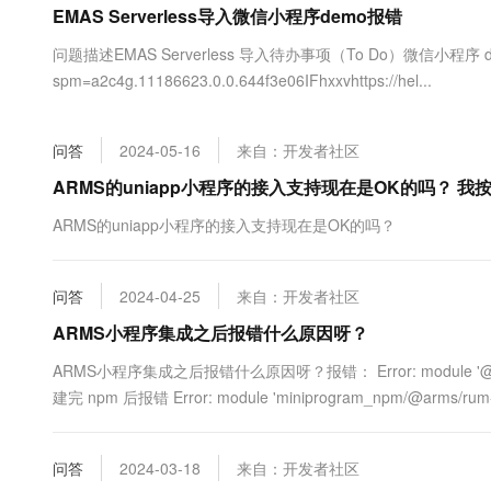
EMAS Serverless导入微信小程序demo报错
大数据开发治理平台 Data
AI 产品 免费试用
网络
安全
云开发大赛
Tableau 订阅
1亿+ 大模型 tokens 和 
问题描述EMAS Serverless 导入待办事项（To Do）微信小程序 demo 。参考
可观测
入门学习赛
中间件
AI空中课堂在线直播课
spm=a2c4g.11186623.0.0.644f3e06IFhxxvhttps://hel...
云防火墙
140+云产品 免费试用
大模型服务
上云与迁云
云原生的云上边界网络安全
产品新客免费试用，最长1
数据库
生态解决方案
千问AI平台-Token Plan
问答
2024-05-16
来自：开发者社区
企业出海
大模型ACA认证体验
大数据计算
助力企业全员 AI 认知与能
行业生态解决方案
ARMS的uniapp小程序的接入支持现在是OK的吗？ 
政企业务
媒体服务
千问AI平台-模型体验
开发者生态解决方案
ARMS的uniapp小程序的接入支持现在是OK的吗？
在线体验全尺寸、多种模态
企业服务与云通信
AI 开发和 AI 应用解决
Happy 系列大模型
域名与网站
问答
2024-04-25
来自：开发者社区
ARMS小程序集成之后报错什么原因呀？
终端用户计算
ARMS小程序集成之后报错什么原因呀？报错： Error: module '@arms/rum-min
Serverless
大模型解决方案
建完 npm 后报错 Error: module 'miniprogram_npm/@arms/rum-min
开发工具
快速部署 Dify，高效搭建 
问答
2024-03-18
来自：开发者社区
迁移与运维管理