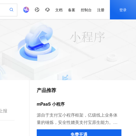
文档
备案
控制台
注册
登录
验
作计划
器
AI 活动
专业服务
服务伙伴合作计划
开发者社区
加入我们
产品动态
服务平台百炼
阿里云 OPC 创新助力计划
一站式生成采购清单，支持单品或批量购买
io：打造专属 AI 语音助手
S产品伙伴计划（繁花）
峰会
CS
造的大模型服务与应用开发平台
一句话生成原生可编辑精美 PPT 文稿
AI 生产力先锋
Al MaaS 服务伙伴赋能合作
域名
博文
Careers
至高可申请百万元
Qwen3.8-Max 模型上线
开启高性价比 AI 编程新体验
弹性可伸缩的云计算服务
Qwen-Audio-3.0-Realtime 端到端实时语音角色扮演
输入一句话想法, 轻松生成专业的 PPT
先锋实践拓展 AI 生产力的边界
Token 补贴，五大权
计划
海大会
伙伴信用分合作计划
商标
问答
社会招聘
益加速 OPC 成功
eek-V4-Pro
SS
一键部署幻兽帕鲁游戏服务器
飞天发布时刻
HOT
Open Search 向量检索版支
划
备案
电子书
校园招聘
pSeek-V4-Pro
视频创作，一键激活电商全链路生产力
稳定、安全、高性价比、高性能的云存储服务
一键购买专属联机服务器，轻松开启游戏
所见，即是所愿
持视频检索 Pipeline 功能
更多支持
划
公司注册
镜像站
视频生成
语音识别与合成
专属 QwenPaw
漫剧工坊：一站式动画创作平台
AI 实训营
HOT
应用身份服务 (IDaaS)
合作伙伴培训与认证
产品推荐
划
上云迁移
站生成，高效打造优质广告素材
全接入的云上超级电脑
从聊天伙伴进化为能主动干活的本地数字员工
快速生产连贯的高质量长漫剧
从基础到进阶，Agent 创客手把手教你
OpenClaw 管理能力上线
e-1.1-T2V
Qwen3-TTS-Flash
lScope
我要反馈
查询合作伙伴
畅细腻的高质量视频
离线语音合成大模型，多语言方言自适应，低延迟高稳定
n Alibaba Cloud ISV 合作
代维服务
建企业门户网站
10 分钟搭建微信、支付宝小程序
mPaaS 小程序
MaxCompute MaxFrame 提
创新加速
ope
登录合作伙伴管理后台
我要建议
站，无忧落地极速上线
以可视化方式快速构建移动和 PC 门户网站
国内短信简单易用，安全可靠，秒级触达，全球覆盖200+国家和地区。
高效部署网站，快速应用到小程序
供自动弹性内存功能
上报
e-1.1-I2V
Cosyvoice-V3-Flash
源自于支付宝小程序框架，亿级线上业务体
安全
畅自然，细节丰富
高表现力语音合成大模型，语音克隆听感自然
我要投诉
PolarDB
量的锤炼，安全性媲美支付宝原生能力。不
上云场景组合购
Milvus 弹性伸缩功能新增节
伴
漫剧创作，剧本、分镜、视频高效生成
100%兼容MySQL、PostgreSQL，兼容Oracle，支持集中和分布式
覆盖90%+业务场景，专享组合折扣价
点支持范围
仅面向自有 App 投放小程序，更可快速构建
2V
VPN
Fun-ASR
免费开通