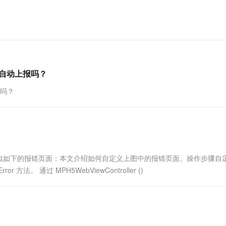
一个 AI 助手
超强辅助，Bol
即刻拥有 DeepSeek-R1 满血版
在企业官网、通讯软件中为客户提供 AI 客服
多种方案随心选，轻松解锁专属 DeepSeek
是自动上报吗？
报吗？
似如下的报错页面：本文介绍如何自定义上图中的报错页面。操作步骤自
r 方法。 通过 MPH5WebViewController ()