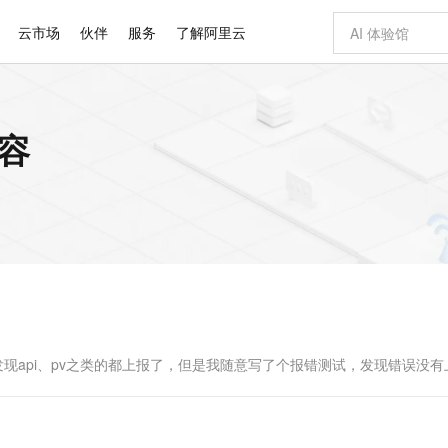
云市场
伙伴
服务
了解阿里云
AI 特惠
数据与 API
成为产品伙伴
企业增值服务
最佳实践
价格计算器
AI 场景体
基础软件
产品伙伴合
阿里云认证
市场活动
配置报价
大模型
内容
自助选配和估算价格
新方式
睿译宝，AI翻译排版一步到位
智启 AI 普惠权益
产品生态集成认证中心
企业支持计划
云上春晚
域名与网站
千问官方 MaaS 平台，为开发者和 Agent 而生，新用户赠送 1 亿 + tokens 额度
Qwen Aud
AI Coding
阿里云Maa
2026 阿里云
云服务器 E
为企业打
数据集
Windows
大模型认证
模型
NEW
NEW
交付可用成果
值低价云产品抢先购
上传文档即自动完成翻译和格式还原
至高享 1亿+免费 tokens，加速 Al 应用落地
提供智能易用的域名与建站服务
智能编程，一键
安全可靠、
产品生态伙伴
专家技术服务
云上奥运之旅
弹性计算合作
阿里云中企出
手机三要素
宝塔 Linux
全部认证
价格优势
有专属领域专家
GLM-5.2：长任务时代开源旗舰模型
阿里云 OPC 创新助力计划
千问大模型
即刻拥有 DeepS
AI 电商营销
对象存储 O
大模型
产品生态伙伴工作台
企业增值服务台
云栖战略参考
云存储合作计
云栖大会
身份实名认证
CentOS
训练营
推动算力普惠，释放技术红利
最高返9万
多领域专家智能体,一键组建 AI 虚拟交付团队
快速构建应用程序和网站，即刻迈出上云第一步
至高百万元 Token 补贴，加速一人公司成长
多元化、高性能、安全可靠的大模型服务
真正可用的 1M 上下文,一次完成代码全链路开发
轻松解锁专属 Dee
从图文生成到
云上的中国
数据库合作计
活动全景
短信
Docker
图片和
站式影视创作平台
Hermes Agent，打造自进化智能体
Token Plan 模型订阅计划
数字证书管理服务（原SSL证书）
5 分钟轻松部署
AI 广告创作
无影云电脑
企业成长
NEW
信息公告
看见新力量
云网络合作计
OCR 文字识别
JAVA
证享300元代金券
可视化编排打通从文字构思到成片全链路闭环
全托管，含MySQL、PostgreSQL、SQL Server、MariaDB多引擎
自主进化，持久记忆，越用越聪明
Qwen3.8-Max 首发尝鲜，限时加量 10 倍，夜间低至2折
实现全站HTTPS，呈现可信的WEB访问
图文、视频一
随时随地安
Kimi-K3
HappyHors
NEW
魔搭 Mode
loud
服务实践
官网公告
Kimi 最新旗舰模型，长程编程与推理利器
让文字生成流
金融模力时刻
Salesforce O
版
发票查验
全能环境
Claude Code + GStack 打造工程团队
千问办公，限时限量积分加倍
Qoder
低代码高效构
AI 建站
短信服务
型
NEW
作计划
计划
创新中心
魔搭 ModelSc
健康状态
理服务
让AI从“聊天伙伴”进化为能干活的“数字员工”
安装技能 GStack，拥有专属 AI 工程团队
你的AI工作搭子，覆盖日常办公高频场景
面向真实软件的智能体编程平台
0 代码专业建
现api、pv之类的都上报了，但是我随意写了个报错测试，发现错误没有
客户案例
天气预报查询
操作系统
Deepseek-v4-pro
HappyHors
态合作计划
态智能体模型
旗舰 MoE 大模型，百万上下文与顶尖推理能力
图生视频，流
同享
万小智 AI 建站低至 15元/月
Qoder CN
AI 短剧/漫剧
云原生数据库 
快递物流查询
WordPress
成为服务伙
高校合作
点，立即开启云上创新
覆盖公网/内网、递归/权威、移动APP等全场景解析服务
送.CN域名，送备案服务码
基于千问大模型等，支持代码智能生成、研发智能问答
AI助力短剧
GLM-5.2
Wan2.7-T
Ubuntu