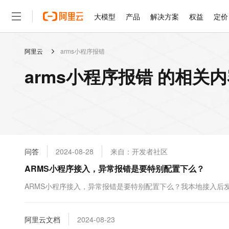
大模型
产品
解决方案
权益
定价
阿里云
arms小程序报错
大模型
产品
解决方案
权益
定价
云市场
伙伴
服务
了解阿里云
精选产品
精选解决方案
普惠上云
产品定价
精选商城
成为销售伙伴
售前咨询
为什么选择阿里云
千问AI平台
arms小程序报错 的相关
了解云产品的定价详情
大模型服务平台百炼
千问办公，解锁你的工作
普惠上云 官方力荐
分销伙伴
在线服务
网站建设
什么是云计算
大
大模型服务与应用平台
企业级Agent产品，直接
云服务器38元/年起，超
咨询伙伴
多端小程序
技术领先
云上成本管理
售后服务
轻量应用服务器
Agency Agents：拥
官方推荐返现计划
大模型
精选产品
精选解决方案
Salesforce 国际版订阅
稳定可靠
管理和优化成本
推荐新用户得奖励，单订单
销售伙伴合作计划
自助服务
友盟天域
安全合规
人工智能与机器学习
AI
文本生成
云数据库 RDS
HappyHorse 打造一
云工开物
无影生态合作计划
在线服务
问答
2024-08-28
来自：开发者社区
观测云
分析师报告
高校专属算力普惠，学生认
计算
互联网应用开发
Qwen3.8-Max
HOT
Salesforce On Alibaba C
工单服务
ARMS小程序接入，异常报错是要特别配置下么？
智能体时代全能旗舰模型
Tuya 物联网平台阿里云
研究报告与白皮书
人工智能平台 PAI
快速拥有专属 OpenClaw
大模
Consulting Partner 合
大数据
容器
免费试用
短信专区
一站式AI开发、训练和推
ARMS小程序接入，异常报错是要特别配置下么？我本地接入后发
蓝凌 OA
Qwen3.7-Plus
AI 大模型销售与服务生
现代化应用
存储
天池大赛
能看、能想、能动手的多模
云解析DNS
解决方案免费试用 新老
电子合同
最高领取价值200元试用
安全
阿里云文档
网络与CDN
2024-08-23
AI 算法大赛
Qwen3-VL-Plus
畅捷通