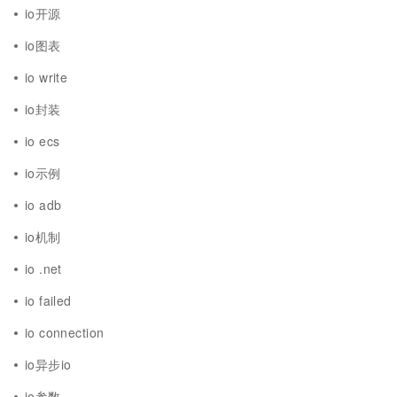
io开源
io图表
io write
io封装
io ecs
io示例
io adb
io机制
io .net
io failed
io connection
io异步io
io参数