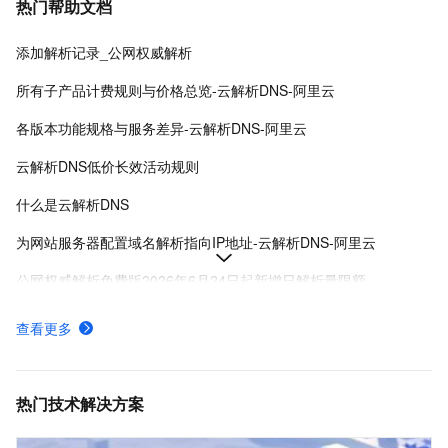
热门帮助文档
添加解析记录_公网权威解析
所有子产品计费规则与价格总览-云解析DNS-阿里云
各版本功能规格与服务差异-云解析DNS-阿里云
云解析DNS低价长效活动规则
什么是云解析DNS
为网站服务器配置域名解析指向IP地址-云解析DNS-阿里云
公网权威解析免费版2026年6月24日起新增日解析量限额
域名解析服务无中断迁移流程-云解析DNS-阿里云
查看更多
地域线路-境外_公网权威解析
公网权威域名解析管理-公网权威解析-云解析DNS-阿里云
热门技术解决方案