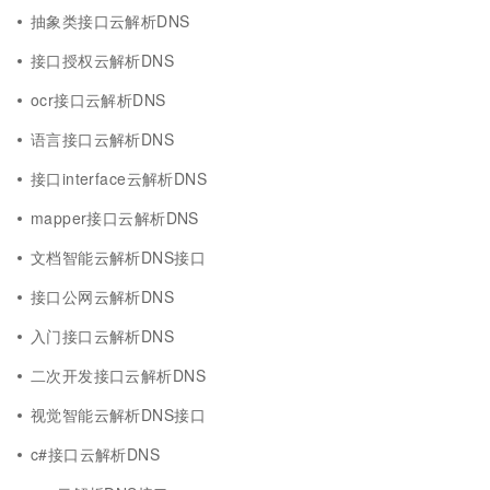
抽象类接口云解析DNS
接口授权云解析DNS
ocr接口云解析DNS
语言接口云解析DNS
接口interface云解析DNS
mapper接口云解析DNS
文档智能云解析DNS接口
接口公网云解析DNS
入门接口云解析DNS
二次开发接口云解析DNS
视觉智能云解析DNS接口
c#接口云解析DNS