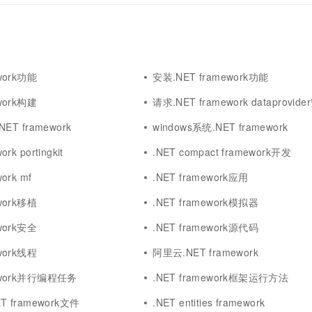
ework功能
安装.NET framework功能
ework构建
请求.NET framework dataprovid
.NET framework
windows系统.NET framework
rk portingkit
.NET compact framework开发
ork mf
.NET framework应用
ework移植
.NET framework模拟器
ework安全
.NET framework源代码
ework线程
阿里云.NET framework
mework并行编程任务
.NET framework框架运行方法
ET framework文件
.NET entities framework