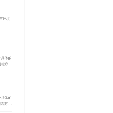
文戏情感细腻自然，动作戏激烈拳拳到肉，实现更强表演能力
支持中英文自由切换，具备更强的噪声鲁棒性
ernetes 版 ACK
云聚AI 严选权益
云安全中心 AI BAS 智能自动
SSL 证书
，一键激活高效办公新体验
理容器应用的 K8s 服务
精选AI产品，从模型到应用全链提效
化模拟渗透攻击产品发布
堡垒机
语言环境
AI 用量加速计划
DataWorks ChatBI 会话支持
应用
防火墙
、识别商机，让客服更高效、服务更出色。
新老同享，达量后返
上传临时文件分析
千问办公
主机安全
NEW
的智能体编程平台
一站式AI生产力平台
AI 应用及服务市场
伶鹊
企业级人与Agent协作平台，接入和调度多个数字员工
智能客服平台，对话机器人、对话分析、智能外呼
个具体的
AI 应用
应用程序，
大模型服务平台百炼 - 全妙
大模型
应用创作平台
多模态内容创作工具，已接入 DeepSeek
自然语言处理
数据标注
机器学习
个具体的
息提取
与 AI 智能体进行实时音视频通话
应用程序，
从文本、图片、视频中提取结构化的属性信息
构建支持视频理解的 AI 音视频实时通话应用