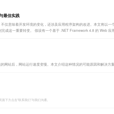
一个 AI 助手
超强辅助，Bol
即刻拥有 DeepSeek-R1 满血版
在企业官网、通讯软件中为客户提供 AI 客服
多种方案随心选，轻松解锁专属 DeepSeek
策略与最佳实践
重大的技术升级，不仅意味着开发环境的变化，还涉及应用程序架构的改进。本文将以一
要转变。 假设有一个基于 .NET Framework 4.8 的 Web 
work环境的网站后，网站运行速度变慢。本文介绍这种情况的可能原因和解决方
面下方点击"联系我们"与我们沟通。