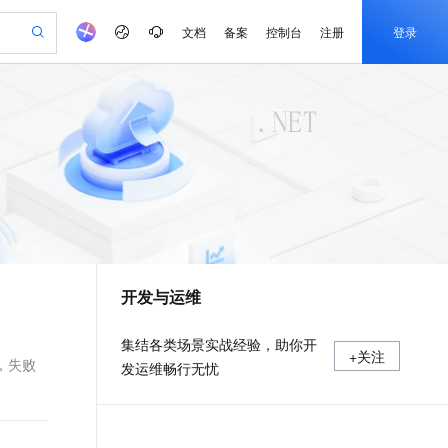
文档
备案
控制台
注册
登录
验
作计划
器
AI 活动
专业服务
服务伙伴合作计划
开发者社区
加入我们
产品动态
服务平台百炼
阿里云 OPC 创新助力计划
一站式生成采购清单，支持单品或批量购买
可编辑精美 PPT 文稿
S产品伙伴计划（繁花）
峰会
CS
造的大模型服务与应用开发平台
Agency Agents：拥有专属领域专家
AI 生产力先锋
Al MaaS 服务伙伴赋能合作
域名
博文
Careers
PolarDB Agentic Database
至高可申请百万元
 轻松生成专业的 PPT
开启高性价比 AI 编程新体验
弹性可伸缩的云计算服务
先锋实践拓展 AI 生产力的边界
发布
多领域专家智能体,一键组建 AI 虚拟交付团队
Token 补贴，五大权
计划
海大会
伙伴信用分合作计划
商标
问答
社会招聘
益加速 OPC 成功
帕鲁游戏服务器
SS
HappyHorse 打造一站式影视创作平台
飞天发布时刻
HOT
秒悟 Meoo CLI 支持一键部
划
备案
电子书
校园招聘
联机服务器，轻松开启游戏
视频创作，一键激活电商全链路生产力
稳定、安全、高性价比、高性能的云存储服务
所见，即是所愿
署项目至阿里云账号
可视化编排打通从文字构思到成片全链路闭环
更多支持
划
公司注册
镜像站
视频生成
语音识别与合成
 智能体与工作流应用
漫剧工坊：一站式动画创作平台
AI 实训营
Flink OSS 支持
合作伙伴培训与认证
开发与运维
划
上云迁移
站生成，高效打造优质广告素材
全接入的云上超级电脑
通过阿里云百炼高效搭建AI应用,助力高效开发
快速生产连贯的高质量长漫剧
从基础到进阶，Agent 创客手把手教你
AssumeRole 角色自定义
e-1.1-T2V
Qwen3-TTS-Flash
lScope
我要反馈
查询合作伙伴
畅细腻的高质量视频
离线语音合成大模型，多语言方言自适应，低延迟高稳定
n Alibaba Cloud ISV 合作
代维服务
建企业门户网站
10 分钟搭建微信、支付宝小程序
百炼 Qwen3.7-Flash 系列模
集结各类场景实战经验，助你开
+关注
创新加速
ope
登录合作伙伴管理后台
我要建议
站，无忧落地极速上线
以可视化方式快速构建移动和 PC 门户网站
国内短信简单易用，安全可靠，秒级触达，全球覆盖200+国家和地区。
高效部署网站，快速应用到小程序
型发布
，失败
发运维畅行无忧
e-1.1-I2V
Cosyvoice-V3-Flash
安全
畅自然，细节丰富
高表现力语音合成大模型，语音克隆听感自然
我要投诉
PolarDB
上云场景组合购
伴
Qoder CN V1.7.0 发布
漫剧创作，剧本、分镜、视频高效生成
100%兼容MySQL、PostgreSQL，兼容Oracle，支持集中和分布式
覆盖90%+业务场景，专享组合折扣价
2V
VPN
Fun-ASR