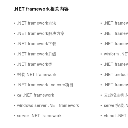
.NET framework相关内容
.NET framework方法
.NET fram
.NET framework解决方案
.NET framew
.NET framework下载
.NET framew
.NET framework升级
winform .NE
.NET framework类
.NET fram
封装.NET framework
.NET .netco
.NET framework .netcore项目
.NET framew
c# .NET framework
云虚拟主机.NE
windows server .NET framework
server安装.N
server .NET framework
vb.net .NET