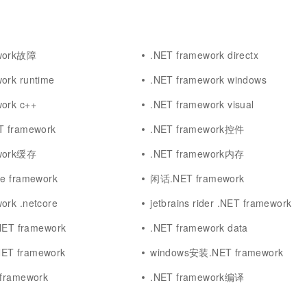
ework故障
.NET framework directx
ork runtime
.NET framework windows
ork c++
.NET framework visual
T framework
.NET framework控件
ework缓存
.NET framework内存
re framework
闲话.NET framework
ork .netcore
jetbrains rider .NET framework
T framework
.NET framework data
ET framework
windows安装.NET framework
 framework
.NET framework编译