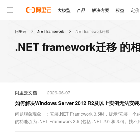
大模型
产品
解决方案
权益
定价
阿里云
.NET framework
.NET framework迁移
大模型
产品
解决方案
权益
定价
云市场
伙伴
服务
了解阿里云
精选产品
精选解决方案
普惠上云
产品定价
精选商城
成为销售伙伴
售前咨询
为什么选择阿里云
千问AI平台
.NET framework迁移 
了解云产品的定价详情
大模型服务平台百炼
睿译宝，AI翻译排版一
普惠上云 官方力荐
分销伙伴
在线服务
网站建设
什么是云计算
大
大模型服务与应用平台
上传文档即自动完成翻译和
云服务器38元/年起，超
咨询伙伴
多端小程序
技术领先
云上成本管理
售后服务
轻量应用服务器
GLM-5.2：长任务时代
官方推荐返现计划
大模型
精选产品
精选解决方案
Salesforce 国际版订阅
稳定可靠
管理和优化成本
推荐新用户得奖励，单订单
销售伙伴合作计划
自助服务
友盟天域
安全合规
人工智能与机器学习
AI
文本生成
云数据库 RDS
Hermes Agent，打造
云工开物
无影生态合作计划
在线服务
阿里云文档
2026-06-07
观测云
分析师报告
自主进化，持久记忆，越用
高校专属算力普惠，学生认
计算
互联网应用开发
Qwen3.8-Max
HOT
Salesforce On Alibaba C
工单服务
如何解决Windows Server 2012 R2及以上实例无法安装.
智能体时代全能旗舰模型
Tuya 物联网平台阿里云
研究报告与白皮书
人工智能平台 PAI
快速拥有专属 OpenClaw
大模
Consulting Partner 合
大数据
容器
免费试用
短信专区
一站式AI开发、训练和推
问题现象现象一：安装.NET Framework 3.5时，提示“
蓝凌 OA
Qwen3.7-Plus
AI 大模型销售与服务生
现代化应用
的功能项为 .NET Framework 3.5 (包括 .NET 2.0 和 3.0)。找不到
存储
天池大赛
能看、能想、能动手的多模
云解析DNS
解决方案免费试用 新老
电子合同
最高领取价值200元试用
安全
网络与CDN
AI 算法大赛
Qwen3-VL-Plus
畅捷通