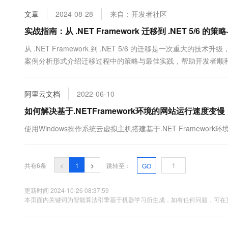
10 分钟在聊天系统中增加
专有云
文章
2024-08-28
来自：开发者社区
实战指南：从 .NET Framework 迁移到 .NET 5/6 的
从 .NET Framework 到 .NET 5/6 的迁移是一次
案例分析形式介绍迁移过程中的策略与最佳实践，帮助开发者顺利完成这一重
该应用程序使用 MVC 架构&#x...
阿里云文档
2022-06-10
如何解决基于.NETFramework环境的网站运行速度变慢
使用Windows操作系统云虚拟主机搭建基于.NET Frame
共有6条
<
1
>
跳转至：
GO
更新时间 2024-10-26 08:37:59
本页面内关键词为智能算法引擎基于机器学习所生成，如有任何问题，可在页