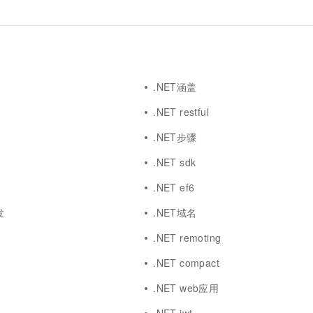
.NET涵盖
.NET restful
.NET步骤
.NET sdk
.NET ef6
发
.NET域名
.NET remoting
.NET compact
.NET web应用