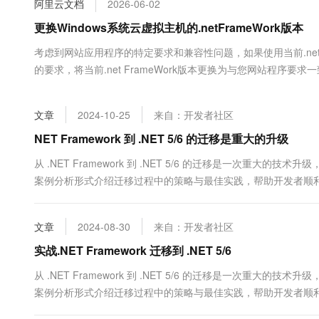
阿里云文档
2026-06-02
大数据开发治理平台 Data
AI 产品 免费试用
网络
安全
云开发大赛
Tableau 订阅
更换Windows系统云虚拟主机的.netFrameWork版本
1亿+ 大模型 tokens 和 
可观测
入门学习赛
中间件
AI空中课堂在线直播课
考虑到网站应用程序的特定要求和兼容性问题，如果使用当前.net
云防火墙
140+云产品 免费试用
大模型服务
的要求，将当前.net FrameWork版本更换为与您网站程序要求一
上云与迁云
云原生的云上边界网络安全
产品新客免费试用，最长1
数据库
生态解决方案
千问AI平台-Token Plan
企业出海
大模型ACA认证体验
大数据计算
文章
2024-10-25
来自：开发者社区
助力企业全员 AI 认知与能
行业生态解决方案
政企业务
媒体服务
千问AI平台-模型体验
NET Framework 到 .NET 5/6 的迁移是重大的升级
开发者生态解决方案
在线体验全尺寸、多种模态
企业服务与云通信
从 .NET Framework 到 .NET 5/6 的迁移是一次
AI 开发和 AI 应用解决
案例分析形式介绍迁移过程中的策略与最佳实践，帮助开发者顺利完成这一重
Happy 系列大模型
域名与网站
该应用程序使用 MVC 架构&#x...
终端用户计算
文章
2024-08-30
来自：开发者社区
Serverless
实战.NET Framework 迁移到 .NET 5/6
大模型解决方案
从 .NET Framework 到 .NET 5/6 的迁移是一次
开发工具
快速部署 Dify，高效搭建 
案例分析形式介绍迁移过程中的策略与最佳实践，帮助开发者顺利完成这一重
迁移与运维管理
该应用程序使用 MVC 架构&#x...