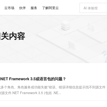
云市场
伙伴
服务
了解阿里云
AI 特惠
数据与 API
成为产品伙伴
企业增值服务
最佳实践
价格计算器
AI 场景体
基础软件
产品伙伴合
阿里云认证
市场活动
配置报价
大模型
的相关内容
自助选配和估算价格
步到位
智启 AI 普惠权益
产品生态集成认证中心
企业支持计划
云上春晚
域名与网站
Qwen Audio：打造专属 AI 语音助手
千问官方 MaaS 平台，为开发者和 Agent 而生，新用户赠送 1 亿 + tokens 额度
一句话生成原生
AI Coding
阿里云Maa
2026 阿里云
云服务器 E
为企业打
数据集
Windows
大模型认证
模型
NEW
NEW
格式还原
值低价云产品抢先购
至高享 1亿+免费 tokens，加速 Al 应用落地
提供智能易用的域名与建站服务
Qwen-Audio-3.0-Realtime 端到端实时语音角色扮演
输入一句话想法,
智能编程，一键
安全可靠、
产品生态伙伴
专家技术服务
云上奥运之旅
弹性计算合作
阿里云中企出
手机三要素
宝塔 Linux
全部认证
价格优势
开源旗舰模型
即刻拥有 DeepSeek-V4-Pro
阿里云 OPC 创新助力计划
千问大模型
一键部署幻兽
AI 电商营销
对象存储 O
大模型
产品生态伙伴工作台
企业增值服务台
云栖战略参考
云存储合作计
云栖大会
身份实名认证
CentOS
训练营
推动算力普惠，释放技术红利
最高返9万
真正可用的 1M 上下文,一次完成代码全链路开发
快速构建应用程序和网站，即刻迈出上云第一步
轻松解锁专属 DeepSeek-V4-Pro
至高百万元 Token 补贴，加速一人公司成长
多元化、高性能、安全可靠的大模型服务
一键购买专属
从图文生成到
云上的中国
数据库合作计
活动全景
短信
Docker
图片和
自进化智能体
5 分钟轻松部署专属 QwenPaw
Token Plan 模型订阅计划
数字证书管理服务（原SSL证书）
高效搭建 AI
AI 广告创作
无影云电脑
企业成长
NEW
HOT
信息公告
看见新力量
云网络合作计
OCR 文字识别
JAVA
越聪明
证享300元代金券
全托管，含MySQL、PostgreSQL、SQL Server、MariaDB多引擎
Qwen3.8-Max 首发尝鲜，限时加量 10 倍，夜间低至2折
实现全站HTTPS，呈现可信的WEB访问
从聊天伙伴进化为能主动干活的本地数字员工
图文、视频一
随时随地安
Kimi-K3
HappyHors
NEW
魔搭 Mode
loud
服务实践
官网公告
NET Framework 3.5或语言包的问题？
Kimi 最新旗舰模型，长程编程与推理利器
让文字生成流
金融模力时刻
Salesforce O
版
发票查验
全能环境
Claude Code + GStack 打造工程团队
千问办公，限时限量积分加倍
Qoder
低代码高效构
AI 建站
短信服务
型
NEW
作计划
计划
创新中心
魔搭 ModelSc
健康状态
理服务
让AI从“聊天伙伴”进化为能干活的“数字员工”
安装技能 GStack，拥有专属 AI 工程团队
你的AI工作搭子，覆盖日常办公高频场景
面向真实软件的智能体编程平台
0 代码专业建
安装一个或多个角色、角色服务或功能失败”错误。错误详细信息提示找不到源文件
客户案例
天气预报查询
操作系统
Deepseek-v4-pro
HappyHors
态合作计划
源文件.NET Framework 3.5 (包括 .NE...
态智能体模型
旗舰 MoE 大模型，百万上下文与顶尖推理能力
图生视频，流
同享
万小智 AI 建站低至 15元/月
Qoder CN
AI 短剧/漫剧
云原生数据库 
快递物流查询
WordPress
成为服务伙
高校合作
点，立即开启云上创新
覆盖公网/内网、递归/权威、移动APP等全场景解析服务
送.CN域名，送备案服务码
基于千问大模型等，支持代码智能生成、研发智能问答
AI助力短剧
GLM-5.2
Wan2.7-T
Ubuntu