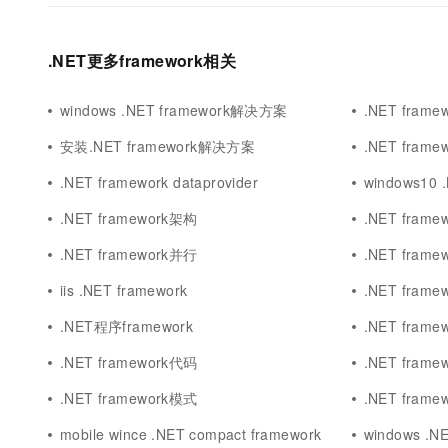
.NET更多framework相关
windows .NET framework解决方案
.NET fram
安装.NET framework解决方案
.NET fram
.NET framework dataprovider
windows10 
.NET framework架构
.NET framewo
.NET framework并行
.NET framew
iis .NET framework
.NET fram
.NET程序framework
.NET fram
.NET framework代码
.NET fram
.NET framework模式
.NET fra
mobile wince .NET compact framework
windows .N