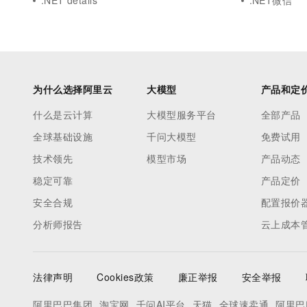
.NET details
.NET微信
为什么选择阿里云
大模型
产品和定
什么是云计算
大模型服务平台
全部产品
全球基础设施
千问大模型
免费试用
技术领先
模型市场
产品动态
稳定可靠
产品定价
安全合规
配置报价
分析师报告
云上成本
法律声明
Cookies政策
廉正举报
安全举报
阿里巴巴集团
淘宝网
千问AI平台
天猫
全球速卖通
阿里巴