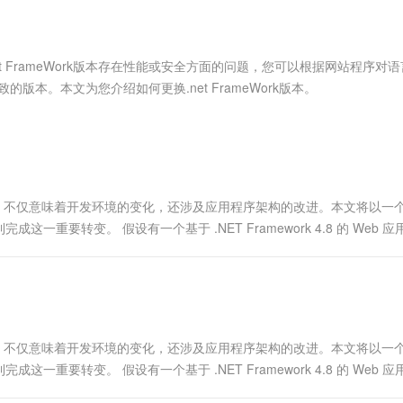
服务生态伙伴
视觉 Coding、空间感知、多模态思考等全面升级
1M上下文，专为长程任务能力而生
云工开物
企业应用
Works
Night Plan 支持 Qwen 3.8-Max
云原生大数据计算服务 MaxCompute
AI 办公
容器服务 Kub
NEW
Red Hat
30+ 款产品免费体验
Data Agent 驱动的一站式 Data+AI 开发治理平台
夜间 5 折，Qwen/Meoo/TokenPlan 客户专享
面向分析的企业级SaaS模式云数据仓库
AI智能应用
提供一站式管
科研合作
ERP
堂（旗舰版）
SUSE
 FrameWork版本存在性能或安全方面的问题，您可以根据网站程序对
智能客服
AI 应用构建
大模型原生
CRM
致的版本。本文为您介绍如何更换.net FrameWork版本。
防护产品
2个月
自动承接线索
建站小程序
Qoder
大模型服务平台百炼-应用模版
OA 办公系统
HOT
NEW
面向真实软件
个人版上线、团队版降价；千问3.8-Max首发发尝鲜
丰富多元化的应用模版和解决方案
力提升
财税管理
模板建站
万有无界
大模型服务平台百炼-智能体
400电话
定制建站
的模型效果
灵活可视化地构建企业级 Agent
重大的技术升级，不仅意味着开发环境的变化，还涉及应用程序架构的改进。本文将以一
方案
广告营销
模板小程序
要转变。 假设有一个基于 .NET Framework 4.8 的 Web 
秒悟
人工智能平台 PAI
定制小程序
云端极速 AI 
新一代 AI 视频生成模型，深度适配广告营销等场景
AI Native 的算法工程平台，一站式完成建模、训练、推理服务部署
APP 开发
建站系统
重大的技术升级，不仅意味着开发环境的变化，还涉及应用程序架构的改进。本文将以一
AI 应用
10分钟微调：让0.6B模型媲美235B模
多模态数据信
要转变。 假设有一个基于 .NET Framework 4.8 的 Web 
型
依托云原生高可用架构,实现Dify私有化部署
用1%尺寸在特定领域达到大模型90%以上效果