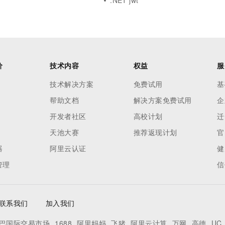
.NET jwt
价
技术内容
权益
服
技术解决方案
免费试用
基
帮助文档
解决方案免费试用
企
开发者社区
高校计划
迁
天池大赛
推荐返现计划
官
器
阿里云认证
健
管理
信
联系我们
加入我们
巴国际交易市场
1688
阿里妈妈
飞猪
阿里云计算
万网
高德
UC