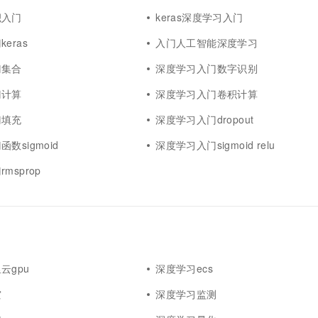
一个 AI 助手
超强辅助，Bol
积入门
keras深度学习入门
即刻拥有 DeepSeek-R1 满血版
在企业官网、通讯软件中为客户提供 AI 客服
多种方案随心选，轻松解锁专属 DeepSeek
eras
入门人工智能深度学习
门集合
深度学习入门数字识别
门计算
深度学习入门卷积计算
门填充
深度学习入门dropout
数sigmoid
深度学习入门sigmoid relu
msprop
云gpu
深度学习ecs
灾
深度学习监测