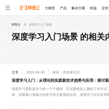
大模型
产品
解决方案
权益
定价
阿里云
深度学习入门场景
大模型
产品
解决方案
权益
定价
云市场
伙伴
服务
了解阿里云
精选产品
精选解决方案
普惠上云
产品定价
精选商城
成为销售伙伴
售前咨询
为什么选择阿里云
千问AI平台
深度学习入门场景 的相关
了解云产品的定价详情
大模型服务平台百炼
睿译宝，AI翻译排版一
普惠上云 官方力荐
分销伙伴
在线服务
网站建设
什么是云计算
大
大模型服务与应用平台
上传文档即自动完成翻译和
云服务器38元/年起，超
咨询伙伴
多端小程序
技术领先
云上成本管理
售后服务
轻量应用服务器
GLM-5.2：长任务时代
官方推荐返现计划
大模型
精选产品
精选解决方案
Salesforce 国际版订阅
稳定可靠
管理和优化成本
推荐新用户得奖励，单订单
销售伙伴合作计划
自助服务
友盟天域
安全合规
人工智能与机器学习
AI
文本生成
云数据库 RDS
Hermes Agent，打造
云工开物
无影生态合作计划
在线服务
文章
2024-08-30
来自：开发者社区
观测云
分析师报告
自主进化，持久记忆，越用
高校专属算力普惠，学生认
计算
互联网应用开发
Qwen3.8-Max
HOT
Salesforce On Alibaba C
工单服务
深度学习入门：从理论到实践新技术趋势与应用：探讨新
智能体时代全能旗舰模型
Tuya 物联网平台阿里云
研究报告与白皮书
人工智能平台 PAI
快速拥有专属 OpenClaw
大模
Consulting Partner 合
大数据
容器
免费试用
短信专区
一站式AI开发、训练和推
深度学习是机器学习的一个子领域，它试图模拟人脑的工作方式
蓝凌 OA
Qwen3.7-Plus
AI 大模型销售与服务生
现代化应用
络，但随着计算能力的提升和大数据的出现，深度学习在近年来
存储
天池大赛
能看、能想、能动手的多模
云解析DNS
解决方案免费试用 新老
电子合同
的复杂模式。这些神经网络由大量的神经元组成，每个神经元都与其
最高领取价值200元试用
安全
网络与CDN
AI 算法大赛
Qwen3-VL-Plus
畅捷通