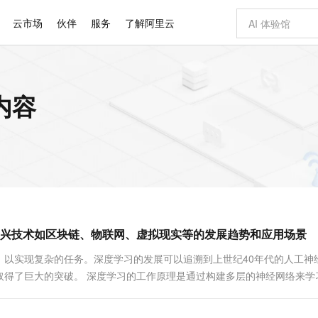
云市场
伙伴
服务
了解阿里云
AI 特惠
数据与 API
成为产品伙伴
企业增值服务
最佳实践
价格计算器
AI 场景体
基础软件
产品伙伴合
阿里云认证
市场活动
配置报价
大模型
内容
自助选配和估算价格
步到位
智启 AI 普惠权益
产品生态集成认证中心
企业支持计划
云上春晚
域名与网站
Qwen Audio：打造专属 AI 语音助手
千问官方 MaaS 平台，为开发者和 Agent 而生，新用户赠送 1 亿 + tokens 额度
一句话生成原生
AI Coding
阿里云Maa
2026 阿里云
云服务器 E
为企业打
数据集
Windows
大模型认证
模型
NEW
NEW
格式还原
值低价云产品抢先购
至高享 1亿+免费 tokens，加速 Al 应用落地
提供智能易用的域名与建站服务
Qwen-Audio-3.0-Realtime 端到端实时语音角色扮演
输入一句话想法,
智能编程，一键
安全可靠、
产品生态伙伴
专家技术服务
云上奥运之旅
弹性计算合作
阿里云中企出
手机三要素
宝塔 Linux
全部认证
价格优势
开源旗舰模型
即刻拥有 DeepSeek-V4-Pro
阿里云 OPC 创新助力计划
千问大模型
一键部署幻兽
AI 电商营销
对象存储 O
大模型
产品生态伙伴工作台
企业增值服务台
云栖战略参考
云存储合作计
云栖大会
身份实名认证
CentOS
训练营
推动算力普惠，释放技术红利
最高返9万
真正可用的 1M 上下文,一次完成代码全链路开发
快速构建应用程序和网站，即刻迈出上云第一步
轻松解锁专属 DeepSeek-V4-Pro
至高百万元 Token 补贴，加速一人公司成长
多元化、高性能、安全可靠的大模型服务
一键购买专属
从图文生成到
云上的中国
数据库合作计
活动全景
短信
Docker
图片和
自进化智能体
5 分钟轻松部署专属 QwenPaw
Token Plan 模型订阅计划
数字证书管理服务（原SSL证书）
高效搭建 AI
AI 广告创作
无影云电脑
企业成长
NEW
HOT
信息公告
看见新力量
云网络合作计
OCR 文字识别
JAVA
越聪明
证享300元代金券
全托管，含MySQL、PostgreSQL、SQL Server、MariaDB多引擎
Qwen3.8-Max 首发尝鲜，限时加量 10 倍，夜间低至2折
实现全站HTTPS，呈现可信的WEB访问
从聊天伙伴进化为能主动干活的本地数字员工
图文、视频一
随时随地安
Kimi-K3
HappyHors
NEW
魔搭 Mode
loud
服务实践
官网公告
兴技术如区块链、物联网、虚拟现实等的发展趋势和应用场景
Kimi 最新旗舰模型，长程编程与推理利器
让文字生成流
金融模力时刻
Salesforce O
版
发票查验
全能环境
Claude Code + GStack 打造工程团队
千问办公，限时限量积分加倍
Qoder
低代码高效构
AI 建站
短信服务
型
NEW
作计划
计划
创新中心
魔搭 ModelSc
健康状态
理服务
让AI从“聊天伙伴”进化为能干活的“数字员工”
安装技能 GStack，拥有专属 AI 工程团队
你的AI工作搭子，覆盖日常办公高频场景
面向真实软件的智能体编程平台
0 代码专业建
，以实现复杂的任务。深度学习的发展可以追溯到上世纪40年代的人工神
客户案例
天气预报查询
操作系统
Deepseek-v4-pro
HappyHors
态合作计划
取得了巨大的突破。 深度学习的工作原理是通过构建多层的神经网络来学
态智能体模型
旗舰 MoE 大模型，百万上下文与顶尖推理能力
图生视频，流
同享
万小智 AI 建站低至 15元/月
Qoder CN
AI 短剧/漫剧
云原生数据库 
快递物流查询
WordPress
成为服务伙
他神经元相连。...
高校合作
点，立即开启云上创新
覆盖公网/内网、递归/权威、移动APP等全场景解析服务
送.CN域名，送备案服务码
基于千问大模型等，支持代码智能生成、研发智能问答
AI助力短剧
GLM-5.2
Wan2.7-T
Ubuntu