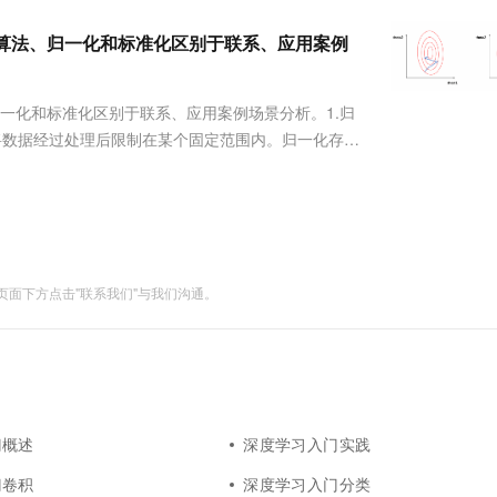
服务生态伙伴
视觉 Coding、空间感知、多模态思考等全面升级
1M上下文，专为长程任务能力而生
云工开物
企业应用
Works
Night Plan 支持 Qwen 3.8-Max
云原生大数据计算服务 MaxCompute
AI 办公
容器服务 Kub
NEW
Red Hat
化算法、归一化和标准化区别于联系、应用案例
30+ 款产品免费体验
Data Agent 驱动的一站式 Data+AI 开发治理平台
夜间 5 折，Qwen/Meoo/TokenPlan 客户专享
面向分析的企业级SaaS模式云数据仓库
AI智能应用
提供一站式管
科研合作
ERP
堂（旗舰版）
SUSE
智能客服
AI 应用构建
大模型原生
CRM
一化和标准化区别于联系、应用案例场景分析。1.归
防护产品
2个月
自动承接线索
建站小程序
能将数据经过处理后限制在某个固定范围内。归一化存在
Qoder
大模型服务平台百炼-应用模版
OA 办公系统
HOT
NEW
小数，其目的是为了在随后的数据处理过程中更便捷。例
面向真实软件
个人版上线、团队版降价；千问3.8-Max首发发尝鲜
丰富多元化的应用模版和解决方案
力提升
财税管理
模板建站
万有无界
大模型服务平台百炼-智能体
400电话
定制建站
的模型效果
灵活可视化地构建企业级 Agent
方案
广告营销
模板小程序
秒悟
人工智能平台 PAI
面下方点击"联系我们"与我们沟通。
定制小程序
云端极速 AI 
新一代 AI 视频生成模型，深度适配广告营销等场景
AI Native 的算法工程平台，一站式完成建模、训练、推理服务部署
APP 开发
建站系统
AI 应用
10分钟微调：让0.6B模型媲美235B模
多模态数据信
门概述
深度学习入门实践
型
依托云原生高可用架构,实现Dify私有化部署
门卷积
深度学习入门分类
用1%尺寸在特定领域达到大模型90%以上效果