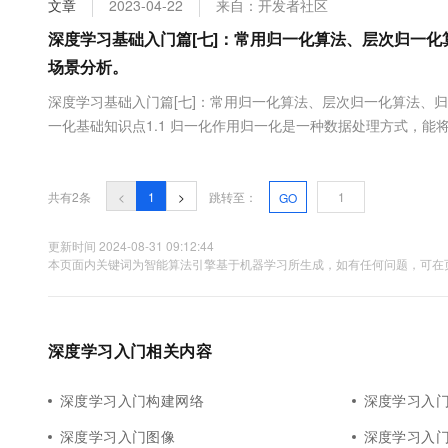
文章
2023-04-22
来自：开发者社区
大数据开发治理平台 Data
AI 产品 免费试用
网络
安全
云开发大赛
Tableau 订阅
深度学习基础入门篇[七]：常用归一化算法、层次归一
1亿+ 大模型 tokens 和 
可观测
入门学习赛
中间件
场景分析。
AI空中课堂在线直播课
云防火墙
140+云产品 免费试用
大模型服务
上云与迁云
深度学习基础入门篇[七]：常用归一化算法、层次归一化算法、归
云原生的云上边界网络安全
产品新客免费试用，最长1
数据库
生态解决方案
一化基础知识点1.1 归一化作用归一化是一种数据处理方式，
千问AI平台-Token Plan
企业出海
大模型ACA认证体验
大数据计算
两种形式，一种是在通常情况下，将数处理为 [0, 1] 之间的
助力企业全员 AI 认知与能
行业生态解决方案
如，在图像处理中，就会将图像从 [0, 255] 归一化到 [0, 1....
政企业务
媒体服务
千问AI平台-模型体验
共有2条
<
1
>
跳转至：
GO
开发者生态解决方案
在线体验全尺寸、多种模态
企业服务与云通信
AI 开发和 AI 应用解决
更新时间 2024-08-31 09:12:44
Happy 系列大模型
本页面内关键词为智能算法引擎基于机器学习所生成，如有任何问题，可在页
域名与网站
终端用户计算
Serverless
深度学习入门相关内容
大模型解决方案
开发工具
快速部署 Dify，高效搭建 
深度学习入门构建网络
深度学习入
迁移与运维管理
深度学习入门图像
深度学习入