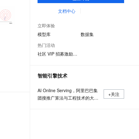
体验模型效果；同时提供抽象编程接口及
文戏情感细腻自然，动作戏激烈拳拳到肉，实现更强表演能力
支持中英文自由切换，具备更强的噪声鲁棒性
ernetes 版 ACK
云聚AI 严选权益
AI 原生数据库服务发布
SSL 证书
SDK，对模型进行二次开发，真正让模型应
文档中心
，一键激活高效办公新体验
理容器应用的 K8s 服务
精选AI产品，从模型到应用全链提效
Agent 数据网关
用到不同的场景中。
堡垒机
AI 用量加速计划
云原生数据库 PolarDB
立即体验
应用
防火墙
、识别商机，让客服更高效、服务更出色。
新老同享，达量后返
Agentic Database 发布
模型库
数据集
千问办公
主机安全
NEW
热门活动
的智能体编程平台
一站式AI生产力平台
社区 VIP 招募激励计划
AI 应用及服务市场
伶鹊
企业级人与Agent协作平台，接入和调度多个数字员工
智能客服平台，对话机器人、对话分析、智能外呼
AI 应用
智能引擎技术
大模型服务平台百炼 - 全妙
大模型
应用创作平台
多模态内容创作工具，已接入 DeepSeek
AI Online Serving，阿里巴巴集
自然语言处理
+关注
团搜推广算法与工程技术的大本
数据标注
营，大数据深度学习时代的创新
主场。
机器学习
息提取
与 AI 智能体进行实时音视频通话
从文本、图片、视频中提取结构化的属性信息
构建支持视频理解的 AI 音视频实时通话应用