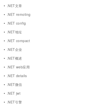
.NET文章
.NET remoting
.NET config
.NET地址
.NET compact
.NET企业
.NET概述
.NET web应用
.NET details
.NET微信
.NET jwt
.NET引擎