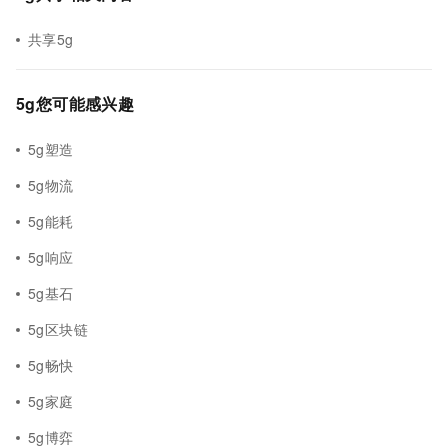
共享5g
5g您可能感兴趣
5g塑造
5g物流
5g能耗
5g响应
5g基石
5g区块链
5g畅快
5g家庭
5g博弈