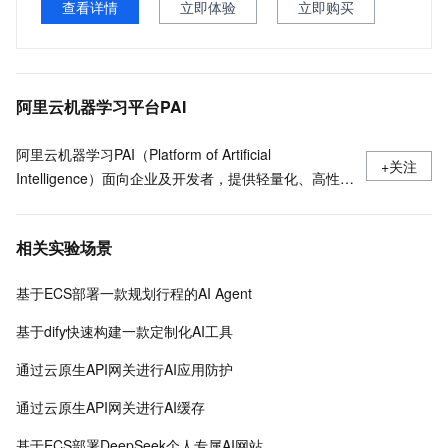
查看详情
立即体验
立即购买
阿里云机器学习平台PAI
阿里云机器学习PAI（Platform of Artificial
+关注
Intelligence）面向企业及开发者，提供轻量化、高性价
比的云原生机器学习平台，涵盖PAI-iTAG智能标注平
台、PAI-Designer（原Studio）可视化建模平台、PAI-
相关实验场景
DSW云原生交互式建模平台、PAI-DLC云原生AI基础平
台、PAI-EAS云原生弹性推理服务平台，支持千亿特
基于ECS部署一款规划行程的AI Agent
征、万亿样本规模加速训练，百余落地场景，全面提升
工程效率。
基于dify快速构建一款定制化AI工具
通过云原生API网关进行AI应用防护
通过云原生API网关进行AI缓存
基于ECS部署DeepSeek个人专属AI网站