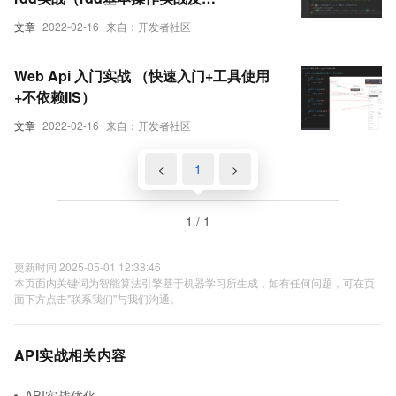
transformation和action流程图）（源
文章
2022-02-16
来自：开发者社区
码）（三）
Web Api 入门实战 （快速入门+工具使用
+不依赖IIS）
文章
2022-02-16
来自：开发者社区
<
1
>
1 / 1
更新时间 2025-05-01 12:38:46
本页面内关键词为智能算法引擎基于机器学习所生成，如有任何问题，可在页
面下方点击"联系我们"与我们沟通。
API实战相关内容
API实战优化