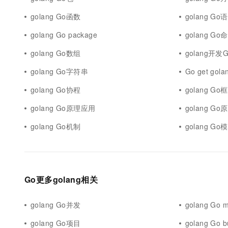
10 分钟在聊天系统中增加
专有云
golang Go函数
golang Go
golang Go package
golang Go
golang Go数组
golang开发
golang Go字符串
Go get golan
golang Go协程
golang Go
golang Go原理应用
golang Go
golang Go机制
golang Go
Go更多golang相关
golang Go并发
golang Go 
golang Go项目
golang Go b