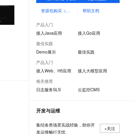
及分布式、微服务等应用架构，实现性能监
文戏情感细腻自然，动作戏激烈拳拳到肉，实现更强表演能力
支持中英文自由切换，具备更强的噪声鲁棒性
ernetes 版 ACK
云聚AI 严选权益
AI 原生数据库服务发布
SSL 证书
控与调用链分析，洞察与优化应用性能。
资源包购买（旧版计费）
帮助文档
，一键激活高效办公新体验
理容器应用的 K8s 服务
精选AI产品，从模型到应用全链提效
Agent 数据网关
堡垒机
AI 用量加速计划
云原生数据库 PolarDB
产品入门
应用
防火墙
、识别商机，让客服更高效、服务更出色。
新老同享，达量后返
Agentic Database 发布
接入Java应用
接入Go应用
千问办公
主机安全
NEW
最佳实践
的智能体编程平台
一站式AI生产力平台
Demo展示
最佳实践
AI 应用及服务市场
伶鹊
产品入门
企业级人与Agent协作平台，接入和调度多个数字员工
智能客服平台，对话机器人、对话分析、智能外呼
AI 应用
接入Web、H5应用
接入大模型应用
大模型服务平台百炼 - 全妙
大模型
相关推荐
应用创作平台
多模态内容创作工具，已接入 DeepSeek
日志服务SLS
云监控CMS
自然语言处理
数据标注
开发与运维
机器学习
息提取
与 AI 智能体进行实时音视频通话
集结各类场景实战经验，助你开
从文本、图片、视频中提取结构化的属性信息
构建支持视频理解的 AI 音视频实时通话应用
+关注
发运维畅行无忧