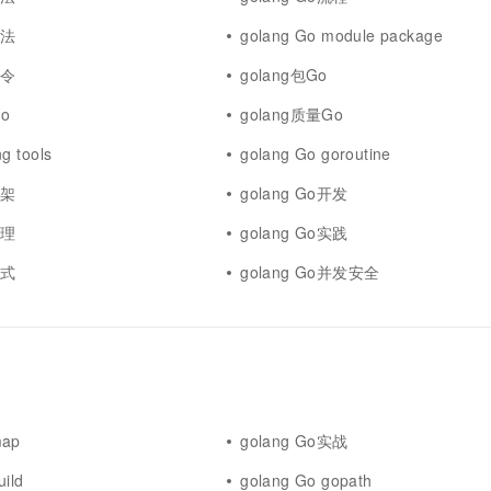
一个 AI 助手
超强辅助，Bol
即刻拥有 DeepSeek-R1 满血版
语法
golang Go module package
在企业官网、通讯软件中为客户提供 AI 客服
多种方案随心选，轻松解锁专属 DeepSeek
命令
golang包Go
Go
golang质量Go
g tools
golang Go goroutine
框架
golang Go开发
原理
golang Go实践
模式
golang Go并发安全
map
golang Go实战
uild
golang Go gopath