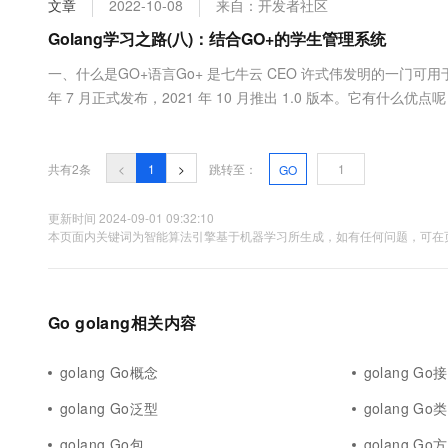
文章
2022-10-08
来自：开发者社区
大数据开发治理平台 Data
AI 产品 免费试用
网络
安全
云开发大赛
Tableau 订阅
Golang学习之路(八)：结合GO+的学生管理系统
1亿+ 大模型 tokens 和 
可观测
入门学习赛
中间件
AI空中课堂在线直播课
一、什么是GO+语言Go+ 是七牛云 CEO 许式伟发明的一门可用
云防火墙
140+云产品 免费试用
大模型服务
年 7 月正式发布，2021 年 10 月推出 1.0 版本。它有什么
上云与迁云
云原生的云上边界网络安全
产品新客免费试用，最长1
数据库
的语法，未来还会兼容python，具体可以在官方社区文章中进行了解学习：https:
生态解决方案
千问AI平台-Token Plan
企业出海
大模型ACA认证体验
大数据计算
助力企业全员 AI 认知与能
行业生态解决方案
共有2条
<
1
>
跳转至：
GO
政企业务
媒体服务
千问AI平台-模型体验
开发者生态解决方案
在线体验全尺寸、多种模态
更新时间 2024-09-01 09:32:10
企业服务与云通信
本页面内关键词为智能算法引擎基于机器学习所生成，如有任何问题，可在页
AI 开发和 AI 应用解决
Happy 系列大模型
域名与网站
终端用户计算
Go golang相关内容
Serverless
大模型解决方案
golang Go概念
golang Go
开发工具
快速部署 Dify，高效搭建 
golang Go泛型
golang Go
迁移与运维管理
golang Go包
golang Go