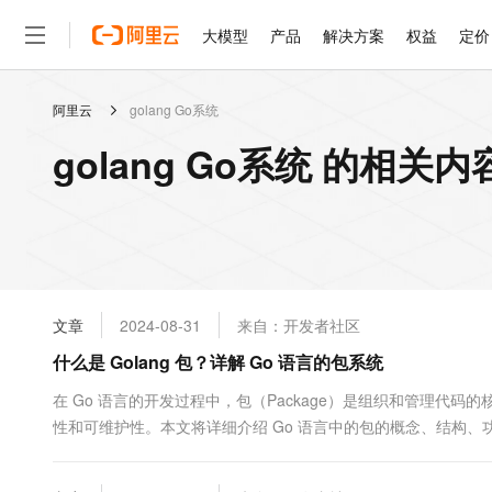
大模型
产品
解决方案
权益
定价
阿里云
golang Go系统
大模型
产品
解决方案
权益
定价
云市场
伙伴
服务
了解阿里云
精选产品
精选解决方案
普惠上云
产品定价
精选商城
成为销售伙伴
售前咨询
为什么选择阿里云
千问AI平台
golang Go系统 的相关内
了解云产品的定价详情
大模型服务平台百炼
千问办公，解锁你的工作
普惠上云 官方力荐
分销伙伴
在线服务
网站建设
什么是云计算
大
大模型服务与应用平台
企业级Agent产品，直接
云服务器38元/年起，超
咨询伙伴
多端小程序
技术领先
云上成本管理
售后服务
轻量应用服务器
Agency Agents：拥
官方推荐返现计划
大模型
精选产品
精选解决方案
Salesforce 国际版订阅
稳定可靠
管理和优化成本
推荐新用户得奖励，单订单
销售伙伴合作计划
自助服务
友盟天域
安全合规
人工智能与机器学习
AI
文本生成
云数据库 RDS
HappyHorse 打造一
云工开物
无影生态合作计划
在线服务
文章
2024-08-31
来自：开发者社区
观测云
分析师报告
高校专属算力普惠，学生认
计算
互联网应用开发
Qwen3.8-Max
HOT
Salesforce On Alibaba C
工单服务
什么是 Golang 包？详解 Go 语言的包系统
智能体时代全能旗舰模型
Tuya 物联网平台阿里云
研究报告与白皮书
人工智能平台 PAI
快速拥有专属 OpenClaw
大模
Consulting Partner 合
大数据
容器
免费试用
短信专区
一站式AI开发、训练和推
在 Go 语言的开发过程中，包（Package）是组织和管理代
蓝凌 OA
Qwen3.7-Plus
AI 大模型销售与服务生
现代化应用
性和可维护性。本文将详细介绍 Go 语言中的包的概念、结构、功
存储
天池大赛
能看、能想、能动手的多模
云解析DNS
解决方案免费试用 新老
电子合同
Go 源文件的集合࿰...
最高领取价值200元试用
安全
网络与CDN
AI 算法大赛
Qwen3-VL-Plus
畅捷通