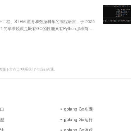
服务生态伙伴
视觉 Coding、空间感知、多模态思考等全面升级
1M上下文，专为长程任务能力而生
云工开物
企业应用
Works
Night Plan 支持 Qwen 3.8-Max
云原生大数据计算服务 MaxCompute
AI 办公
容器服务 Kub
NEW
Red Hat
30+ 款产品免费体验
Data Agent 驱动的一站式 Data+AI 开发治理平台
夜间 5 折，Qwen/Meoo/TokenPlan 客户专享
面向分析的企业级SaaS模式云数据仓库
AI智能应用
提供一站式管
科研合作
ERP
堂（旗舰版）
SUSE
于工程、STEM 教育和数据科学的编程语言，于 2020
智能客服
AI 应用构建
大模型原生
CRM
优点呢？简单来说就是既有GO的性能又有Python那样简洁
防护产品
2个月
自动承接线索
//bbs.csdn.net/topics/603424035....
建站小程序
Qoder
大模型服务平台百炼-应用模版
OA 办公系统
HOT
NEW
面向真实软件
个人版上线、团队版降价；千问3.8-Max首发发尝鲜
丰富多元化的应用模版和解决方案
力提升
财税管理
模板建站
万有无界
大模型服务平台百炼-智能体
400电话
定制建站
的模型效果
灵活可视化地构建企业级 Agent
面下方点击"联系我们"与我们沟通。
方案
广告营销
模板小程序
秒悟
人工智能平台 PAI
定制小程序
云端极速 AI 
新一代 AI 视频生成模型，深度适配广告营销等场景
AI Native 的算法工程平台，一站式完成建模、训练、推理服务部署
APP 开发
建站系统
接口
golang Go步骤
AI 应用
10分钟微调：让0.6B模型媲美235B模
多模态数据信
类型
golang Go运行
型
依托云原生高可用架构,实现Dify私有化部署
用1%尺寸在特定领域达到大模型90%以上效果
方法
golang Go流程