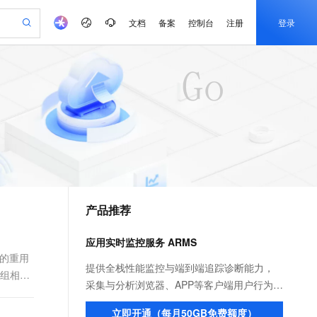
文档
备案
控制台
注册
登录
验
作计划
器
AI 活动
专业服务
服务伙伴合作计划
开发者社区
加入我们
产品动态
服务平台百炼
阿里云 OPC 创新助力计划
一站式生成采购清单，支持单品或批量购买
io：打造专属 AI 语音助手
S产品伙伴计划（繁花）
峰会
CS
造的大模型服务与应用开发平台
一句话生成原生可编辑精美 PPT 文稿
AI 生产力先锋
Al MaaS 服务伙伴赋能合作
域名
博文
Careers
至高可申请百万元
Qwen3.8-Max 模型上线
开启高性价比 AI 编程新体验
弹性可伸缩的云计算服务
Qwen-Audio-3.0-Realtime 端到端实时语音角色扮演
输入一句话想法, 轻松生成专业的 PPT
先锋实践拓展 AI 生产力的边界
Token 补贴，五大权
计划
海大会
伙伴信用分合作计划
商标
问答
社会招聘
益加速 OPC 成功
eek-V4-Pro
SS
一键部署幻兽帕鲁游戏服务器
飞天发布时刻
HOT
Open Search 向量检索版支
划
备案
电子书
校园招聘
pSeek-V4-Pro
视频创作，一键激活电商全链路生产力
稳定、安全、高性价比、高性能的云存储服务
一键购买专属联机服务器，轻松开启游戏
所见，即是所愿
持视频检索 Pipeline 功能
更多支持
划
公司注册
镜像站
视频生成
语音识别与合成
专属 QwenPaw
漫剧工坊：一站式动画创作平台
AI 实训营
HOT
应用身份服务 (IDaaS)
合作伙伴培训与认证
产品推荐
划
上云迁移
站生成，高效打造优质广告素材
全接入的云上超级电脑
从聊天伙伴进化为能主动干活的本地数字员工
快速生产连贯的高质量长漫剧
从基础到进阶，Agent 创客手把手教你
OpenClaw 管理能力上线
e-1.1-T2V
Qwen3-TTS-Flash
lScope
我要反馈
查询合作伙伴
畅细腻的高质量视频
离线语音合成大模型，多语言方言自适应，低延迟高稳定
n Alibaba Cloud ISV 合作
代维服务
建企业门户网站
10 分钟搭建微信、支付宝小程序
应用实时监控服务 ARMS
MaxCompute MaxFrame 提
创新加速
ope
登录合作伙伴管理后台
我要建议
站，无忧落地极速上线
以可视化方式快速构建移动和 PC 门户网站
国内短信简单易用，安全可靠，秒级触达，全球覆盖200+国家和地区。
高效部署网站，快速应用到小程序
供自动弹性内存功能
码的重用
e-1.1-I2V
Cosyvoice-V3-Flash
提供全栈性能监控与端到端追踪诊断能力，
一组相关
安全
畅自然，细节丰富
高表现力语音合成大模型，语音克隆听感自然
我要投诉
PolarDB
采集与分析浏览器、APP等客户端用户行为与
上云场景组合购
Milvus 弹性伸缩功能新增节
伴
漫剧创作，剧本、分镜、视频高效生成
100%兼容MySQL、PostgreSQL，兼容Oracle，支持集中和分布式
覆盖90%+业务场景，专享组合折扣价
点支持范围
页面性能。覆盖Java、GO等服务端应用语言
2V
VPN
Fun-ASR
立即开通（每月50GB免费额度）