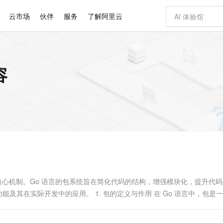
云市场
伙伴
服务
了解阿里云
AI 特惠
数据与 API
成为产品伙伴
企业增值服务
最佳实践
价格计算器
AI 场景体
基础软件
产品伙伴合
阿里云认证
市场活动
配置报价
大模型
容
自助选配和估算价格
新方式
睿译宝，AI翻译排版一步到位
智启 AI 普惠权益
产品生态集成认证中心
企业支持计划
云上春晚
域名与网站
千问官方 MaaS 平台，为开发者和 Agent 而生，新用户赠送 1 亿 + tokens 额度
Qwen Aud
AI Coding
阿里云Maa
2026 阿里云
云服务器 E
为企业打
数据集
Windows
大模型认证
模型
NEW
NEW
交付可用成果
值低价云产品抢先购
上传文档即自动完成翻译和格式还原
至高享 1亿+免费 tokens，加速 Al 应用落地
提供智能易用的域名与建站服务
智能编程，一键
安全可靠、
产品生态伙伴
专家技术服务
云上奥运之旅
弹性计算合作
阿里云中企出
手机三要素
宝塔 Linux
全部认证
价格优势
有专属领域专家
GLM-5.2：长任务时代开源旗舰模型
阿里云 OPC 创新助力计划
千问大模型
即刻拥有 DeepS
AI 电商营销
对象存储 O
大模型
产品生态伙伴工作台
企业增值服务台
云栖战略参考
云存储合作计
云栖大会
身份实名认证
CentOS
训练营
推动算力普惠，释放技术红利
最高返9万
多领域专家智能体,一键组建 AI 虚拟交付团队
快速构建应用程序和网站，即刻迈出上云第一步
至高百万元 Token 补贴，加速一人公司成长
多元化、高性能、安全可靠的大模型服务
真正可用的 1M 上下文,一次完成代码全链路开发
轻松解锁专属 Dee
从图文生成到
云上的中国
数据库合作计
活动全景
短信
Docker
图片和
站式影视创作平台
Hermes Agent，打造自进化智能体
Token Plan 模型订阅计划
数字证书管理服务（原SSL证书）
5 分钟轻松部署
AI 广告创作
无影云电脑
企业成长
NEW
信息公告
看见新力量
云网络合作计
OCR 文字识别
JAVA
证享300元代金券
可视化编排打通从文字构思到成片全链路闭环
全托管，含MySQL、PostgreSQL、SQL Server、MariaDB多引擎
自主进化，持久记忆，越用越聪明
Qwen3.8-Max 首发尝鲜，限时加量 10 倍，夜间低至2折
实现全站HTTPS，呈现可信的WEB访问
图文、视频一
随时随地安
Kimi-K3
HappyHors
NEW
魔搭 Mode
loud
服务实践
官网公告
Kimi 最新旗舰模型，长程编程与推理利器
让文字生成流
金融模力时刻
Salesforce O
版
发票查验
全能环境
Claude Code + GStack 打造工程团队
千问办公，限时限量积分加倍
Qoder
低代码高效构
AI 建站
短信服务
型
NEW
作计划
计划
创新中心
魔搭 ModelSc
健康状态
理服务
让AI从“聊天伙伴”进化为能干活的“数字员工”
安装技能 GStack，拥有专属 AI 工程团队
你的AI工作搭子，覆盖日常办公高频场景
面向真实软件的智能体编程平台
0 代码专业建
码的核心机制。Go 语言的包系统旨在简化代码的结构，增强模块化，提升代
客户案例
天气预报查询
操作系统
Deepseek-v4-pro
HappyHors
态合作计划
能及其在实际开发中的应用。 1. 包的定义与作用 在 Go 语言中，包是
态智能体模型
旗舰 MoE 大模型，百万上下文与顶尖推理能力
图生视频，流
同享
万小智 AI 建站低至 15元/月
Qoder CN
AI 短剧/漫剧
云原生数据库 
快递物流查询
WordPress
成为服务伙
高校合作
点，立即开启云上创新
覆盖公网/内网、递归/权威、移动APP等全场景解析服务
送.CN域名，送备案服务码
基于千问大模型等，支持代码智能生成、研发智能问答
AI助力短剧
GLM-5.2
Wan2.7-T
Ubuntu