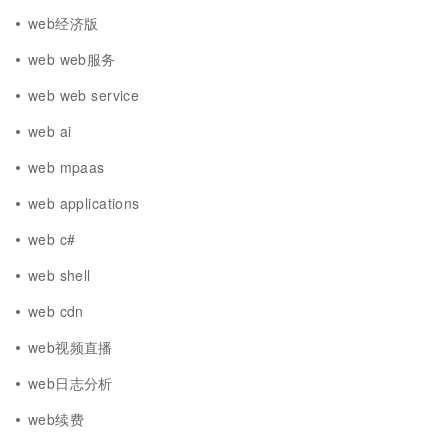
web经济版
web web服务
web web service
web ai
web mpaas
web applications
web c#
web shell
web cdn
web视频直播
web日志分析
web续费