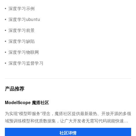
深度学习示例
深度学习ubuntu
深度学习前景
深度学习缺陷
深度学习物联网
深度学习监督学习
产品推荐
ModelScope 魔搭社区
为实现“模型即服务”理念，魔搭社区提供最新最热、开放开源的多领
域预训练模型和优质数据集，让广大开发者无需写代码就能快速体
验模型效果；同时提供抽象编程接口及SDK，对模型进行二次开
社区详情
发，真正让模型应用到不同的场景中。