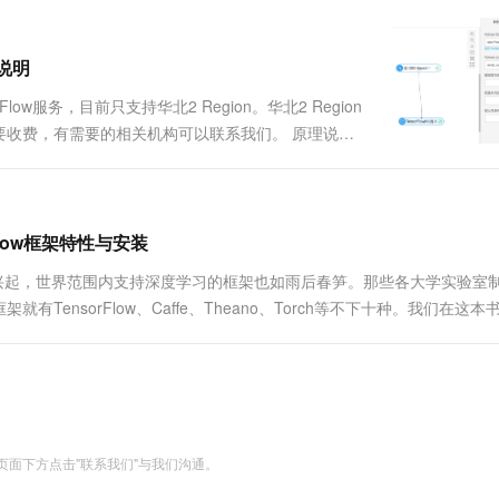
一个 AI 助手
超强辅助，Bol
即刻拥有 DeepSeek-R1 满血版
在企业官网、通讯软件中为客户提供 AI 客服
多种方案随心选，轻松解锁专属 DeepSeek
用说明
low服务，目前只支持华北2 Region。华北2 Region
要收费，有需要的相关机构可以联系我们。 原理说明
过程中的参数。配置多个PS节点，计算参数将会被自动切片并存储
rFlow框架特性与安装
术的逐步兴起，世界范围内支持深度学习的框架也如雨后春笋。那些各大学实验室
nsorFlow、Caffe、Theano、Torch等不下十种。我们在这本
项目，其未来的社区热度应该是容....
面下方点击"联系我们"与我们沟通。