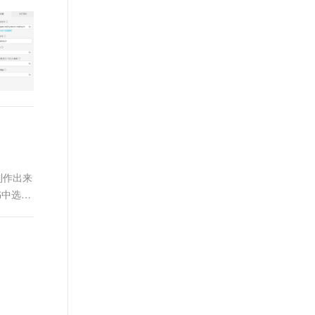
t.diy 一步搞定创意建站
构建大模型应用的安全防护体系
通过自然语言交互简化开发流程,全栈开发支持
通过阿里云安全产品对 AI 应用进行安全防护
制作出来
书中选用