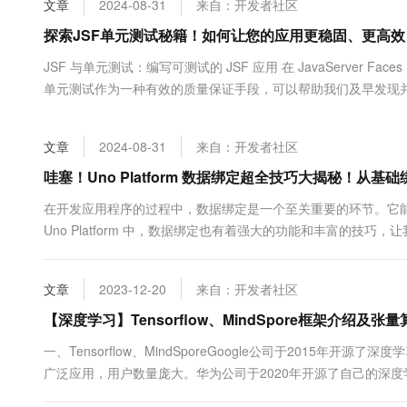
文章
2024-08-31
来自：开发者社区
大数据开发治理平台 Data
AI 产品 免费试用
网络
安全
云开发大赛
Tableau 订阅
探索JSF单元测试秘籍！如何让您的应用更稳固、更高
1亿+ 大模型 tokens 和 
可观测
入门学习赛
中间件
AI空中课堂在线直播课
JSF 与单元测试：编写可测试的 JSF 应用 在 JavaServe
云防火墙
140+云产品 免费试用
大模型服务
单元测试作为一种有效的质量保证手段，可以帮助我们及早发现并
上云与迁云
云原生的云上边界网络安全
产品新客免费试用，最长1
数据库
绍如何编写可...
生态解决方案
千问AI平台-Token Plan
企业出海
大模型ACA认证体验
大数据计算
文章
2024-08-31
来自：开发者社区
助力企业全员 AI 认知与能
行业生态解决方案
政企业务
媒体服务
千问AI平台-模型体验
哇塞！Uno Platform 数据绑定超全技巧大揭秘！
开发者生态解决方案
在线体验全尺寸、多种模态
企业服务与云通信
在开发应用程序的过程中，数据绑定是一个至关重要的环节。它
AI 开发和 AI 应用解决
Uno Platform 中，数据绑定也有着强大的功能和丰富的技巧，
Happy 系列大模型
域名与网站
使得开发者可以轻松地将数据模型中的属性与用户界...
终端用户计算
文章
2023-12-20
来自：开发者社区
Serverless
【深度学习】Tensorflow、MindSpore框架介绍
大模型解决方案
一、Tensorflow、MindSporeGoogle公司于2015年开源
开发工具
快速部署 Dify，高效搭建 
广泛应用，用户数量庞大。华为公司于2020年开源了自己的深度学习
迁移与运维管理
TensorFlow2深度学习框架支持CPU、GPU和Google自己的