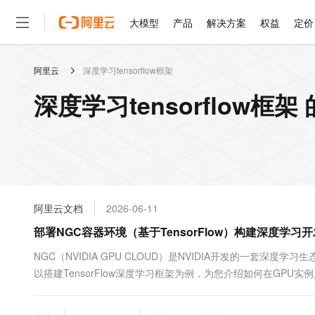
大模型
产品
解决方案
权益
定价
阿里云
深度学习tensorflow框架
大模型
产品
解决方案
权益
定价
云市场
伙伴
服务
了解阿里云
精选产品
精选解决方案
普惠上云
产品定价
精选商城
成为销售伙伴
售前咨询
为什么选择阿里云
千问AI平台
深度学习tensorflow框
了解云产品的定价详情
大模型服务平台百炼
睿译宝，AI翻译排版一
普惠上云 官方力荐
分销伙伴
在线服务
网站建设
什么是云计算
大
大模型服务与应用平台
上传文档即自动完成翻译和
云服务器38元/年起，超
咨询伙伴
多端小程序
技术领先
云上成本管理
售后服务
轻量应用服务器
GLM-5.2：长任务时代
官方推荐返现计划
大模型
精选产品
精选解决方案
Salesforce 国际版订阅
稳定可靠
管理和优化成本
推荐新用户得奖励，单订单
销售伙伴合作计划
自助服务
友盟天域
安全合规
人工智能与机器学习
AI
文本生成
云数据库 RDS
Hermes Agent，打造
云工开物
无影生态合作计划
在线服务
阿里云文档
2026-06-11
观测云
分析师报告
自主进化，持久记忆，越用
高校专属算力普惠，学生认
计算
互联网应用开发
Qwen3.8-Max
HOT
Salesforce On Alibaba C
工单服务
部署NGC容器环境（基于TensorFlow）构建深度学习
智能体时代全能旗舰模型
Tuya 物联网平台阿里云
研究报告与白皮书
人工智能平台 PAI
快速拥有专属 OpenClaw
大模
Consulting Partner 合
大数据
容器
免费试用
短信专区
一站式AI开发、训练和推
NGC（NVIDIA GPU CLOUD）是NVIDIA开发的一套
蓝凌 OA
Qwen3.7-Plus
AI 大模型销售与服务生
现代化应用
以搭建TensorFlow深度学习框架为例，为您介绍如何在GPU
存储
天池大赛
能看、能想、能动手的多模
云解析DNS
解决方案免费试用 新老
电子合同
最高领取价值200元试用
安全
网络与CDN
AI 算法大赛
Qwen3-VL-Plus
畅捷通