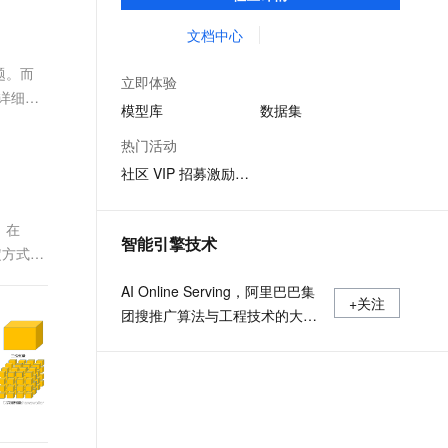
体验模型效果；同时提供抽象编程接口及
文戏情感细腻自然，动作戏激烈拳拳到肉，实现更强表演能力
支持中英文自由切换，具备更强的噪声鲁棒性
ernetes 版 ACK
云聚AI 严选权益
AI 原生数据库服务发布
SSL 证书
SDK，对模型进行二次开发，真正让模型应
文档中心
，一键激活高效办公新体验
理容器应用的 K8s 服务
精选AI产品，从模型到应用全链提效
Agent 数据网关
用到不同的场景中。
堡垒机
问题。而
AI 用量加速计划
云原生数据库 PolarDB
立即体验
应用
防火墙
详细介
、识别商机，让客服更高效、服务更出色。
新老同享，达量后返
Agentic Database 发布
模型库
数据集
千问办公
主机安全
NEW
热门活动
的智能体编程平台
一站式AI生产力平台
社区 VIP 招募激励计划
AI 应用及服务市场
伶鹊
企业级人与Agent协作平台，接入和调度多个数字员工
智能客服平台，对话机器人、对话分析、智能外呼
。在
AI 应用
智能引擎技术
定方式，
大模型服务平台百炼 - 全妙
大模型
应用创作平台
多模态内容创作工具，已接入 DeepSeek
AI Online Serving，阿里巴巴集
自然语言处理
+关注
团搜推广算法与工程技术的大本
数据标注
营，大数据深度学习时代的创新
主场。
机器学习
息提取
与 AI 智能体进行实时音视频通话
从文本、图片、视频中提取结构化的属性信息
构建支持视频理解的 AI 音视频实时通话应用