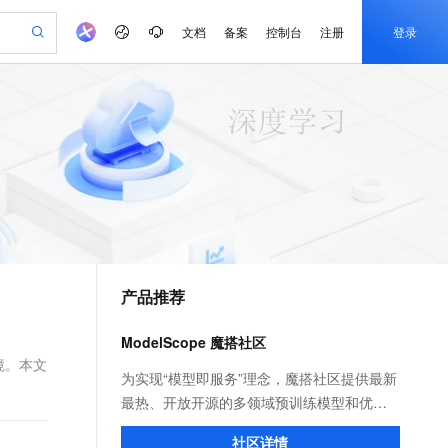
文档
备案
控制台
注册
登录
验
作计划
器
AI 活动
专业服务
服务伙伴合作计划
开发者社区
加入我们
产品动态
服务平台百炼
阿里云 OPC 创新助力计划
一站式生成采购清单，支持单品或批量购买
可编辑精美 PPT 文稿
S产品伙伴计划（繁花）
峰会
CS
造的大模型服务与应用开发平台
Agency Agents：拥有专属领域专家
AI 生产力先锋
Al MaaS 服务伙伴赋能合作
域名
博文
Careers
至高可申请百万元
Qwen3.8-Max 模型上线
 轻松生成专业的 PPT
开启高性价比 AI 编程新体验
弹性可伸缩的云计算服务
先锋实践拓展 AI 生产力的边界
多领域专家智能体,一键组建 AI 虚拟交付团队
Token 补贴，五大权
计划
海大会
伙伴信用分合作计划
商标
问答
社会招聘
益加速 OPC 成功
帕鲁游戏服务器
SS
HappyHorse 打造一站式影视创作平台
飞天发布时刻
HOT
Open Search 向量检索版支
划
备案
电子书
校园招聘
联机服务器，轻松开启游戏
视频创作，一键激活电商全链路生产力
稳定、安全、高性价比、高性能的云存储服务
所见，即是所愿
持视频检索 Pipeline 功能
可视化编排打通从文字构思到成片全链路闭环
更多支持
划
公司注册
镜像站
视频生成
语音识别与合成
 智能体与工作流应用
漫剧工坊：一站式动画创作平台
AI 实训营
应用身份服务 (IDaaS)
合作伙伴培训与认证
产品推荐
划
上云迁移
站生成，高效打造优质广告素材
全接入的云上超级电脑
通过阿里云百炼高效搭建AI应用,助力高效开发
快速生产连贯的高质量长漫剧
从基础到进阶，Agent 创客手把手教你
OpenClaw 管理能力上线
e-1.1-T2V
Qwen3-TTS-Flash
lScope
我要反馈
查询合作伙伴
畅细腻的高质量视频
离线语音合成大模型，多语言方言自适应，低延迟高稳定
n Alibaba Cloud ISV 合作
代维服务
建企业门户网站
10 分钟搭建微信、支付宝小程序
ModelScope 魔搭社区
MaxCompute MaxFrame 提
创新加速
ope
登录合作伙伴管理后台
我要建议
站，无忧落地极速上线
以可视化方式快速构建移动和 PC 门户网站
国内短信简单易用，安全可靠，秒级触达，全球覆盖200+国家和地区。
高效部署网站，快速应用到小程序
供自动弹性内存功能
境。本文
e-1.1-I2V
Cosyvoice-V3-Flash
为实现“模型即服务”理念，魔搭社区提供最新
安全
畅自然，细节丰富
高表现力语音合成大模型，语音克隆听感自然
我要投诉
PolarDB
最热、开放开源的多领域预训练模型和优质
上云场景组合购
Milvus 弹性伸缩功能新增节
伴
漫剧创作，剧本、分镜、视频高效生成
100%兼容MySQL、PostgreSQL，兼容Oracle，支持集中和分布式
覆盖90%+业务场景，专享组合折扣价
点支持范围
数据集，让广大开发者无需写代码就能快速
2V
VPN
Fun-ASR
社区详情