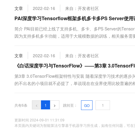
CPU、GPU和华为....
10 分钟在聊天系统中增加
专有云
文章
2022-02-16
来自：开发者社区
PAI深度学习Tensorflow框架多机多卡多PS Server使
简介 PAI目前已经上线了支持多机、多卡、多PS Server的TensorF
因为支持多机多卡功能，适用于大规模数据的训练，相关服务需
Parameter Server节点：用来存储TensorFlow计算
在不同的PS节点中.....
文章
2022-02-16
来自：开发者社区
《白话深度学习与TensorFlow》——第3章 3.0Tenso
第3章 3.0TensorFlow框架特性与安装 随着深度学习技
的不出名的小项目就不必提了，单说现在在业界使用比较普遍的框架就有Te
TensorFlow是因为笔者认为TensorFlow作为谷歌重要的开源
共有6条
<
1
>
跳转至：
GO
更新时间 2024-09-01 11:31:09
本页面内关键词为智能算法引擎基于机器学习所生成，如有任何问题，可在页