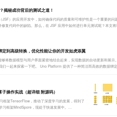
服务生态伙伴
视觉 Coding、空间感知、多模态思考等全面升级
1M上下文，专为长程任务能力而生
云工开物
企业应用
Works
Night Plan 支持 Qwen 3.8-Max
云原生大数据计算服务 MaxCompute
AI 办公
容器服务 Kub
NEW
Red Hat
效？揭秘成功背后的测试之道！
30+ 款产品免费体验
Data Agent 驱动的一站式 Data+AI 开发治理平台
夜间 5 折，Qwen/Meoo/TokenPlan 客户专享
面向分析的企业级SaaS模式云数据仓库
AI智能应用
提供一站式管
科研合作
ERP
堂（旗舰版）
SUSE
r Faces（JSF）的应用开发中，如何确保代码的质量和可维护性是一个重要的
智能客服
AI 应用构建
大模型原生
CRM
修复代码中的缺陷。那么，在 JSF 应用中如何进行单元测试呢？本文将
防护产品
2个月
自动承接线索
建站小程序
Qoder
大模型服务平台百炼-应用模版
OA 办公系统
HOT
NEW
面向真实软件
个人版上线、团队版降价；千问3.8-Max首发发尝鲜
丰富多元化的应用模版和解决方案
力提升
财税管理
模板建站
万有无界
大模型服务平台百炼-智能体
从基础绑定到高级转换，优化性能让你的开发如虎添翼
400电话
定制建站
的模型效果
灵活可视化地构建企业级 Agent
能够将数据模型与用户界面紧密地结合起来，实现数据的自动更新和展示
方案
广告营销
模板小程序
让我们一起来探索一下吧。 Uno Platform 提供了一种简洁而高效的数据绑
秒悟
人工智能平台 PAI
定制小程序
云端极速 AI 
新一代 AI 视频生成模型，深度适配广告营销等场景
AI Native 的算法工程平台，一站式完成建模、训练、推理服务部署
APP 开发
建站系统
及张量算子操作实战（超详细 附源码）
了深度学习框架TensorFlow，推动了深度学习的发展，得到了
AI 应用
10分钟微调：让0.6B模型媲美235B模
多模态数据信
框架MindSpore，现处于快速发展中。
型
依托云原生高可用架构,实现Dify私有化部署
TPU处理器作为计算平台。MindSpore深度学习框架支持
用1%尺寸在特定领域达到大模型90%以上效果