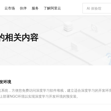
云市场
伙伴
服务
了解阿里云
AI 特惠
数据与 API
成为产品伙伴
企业增值服务
最佳实践
价格计算器
AI 场景体
基础软件
产品伙伴合
阿里云认证
市场活动
配置报价
大模型
架 的相关内容
自助选配和估算价格
步到位
智启 AI 普惠权益
产品生态集成认证中心
企业支持计划
云上春晚
域名与网站
Qwen Audio：打造专属 AI 语音助手
千问官方 MaaS 平台，为开发者和 Agent 而生，新用户赠送 1 亿 + tokens 额度
一句话生成原生
AI Coding
阿里云Maa
2026 阿里云
云服务器 E
为企业打
数据集
Windows
大模型认证
模型
NEW
NEW
格式还原
值低价云产品抢先购
至高享 1亿+免费 tokens，加速 Al 应用落地
提供智能易用的域名与建站服务
Qwen-Audio-3.0-Realtime 端到端实时语音角色扮演
输入一句话想法,
智能编程，一键
安全可靠、
产品生态伙伴
专家技术服务
云上奥运之旅
弹性计算合作
阿里云中企出
手机三要素
宝塔 Linux
全部认证
价格优势
开源旗舰模型
即刻拥有 DeepSeek-V4-Pro
阿里云 OPC 创新助力计划
千问大模型
一键部署幻兽
AI 电商营销
对象存储 O
大模型
产品生态伙伴工作台
企业增值服务台
云栖战略参考
云存储合作计
云栖大会
身份实名认证
CentOS
训练营
推动算力普惠，释放技术红利
最高返9万
真正可用的 1M 上下文,一次完成代码全链路开发
快速构建应用程序和网站，即刻迈出上云第一步
轻松解锁专属 DeepSeek-V4-Pro
至高百万元 Token 补贴，加速一人公司成长
多元化、高性能、安全可靠的大模型服务
一键购买专属
从图文生成到
云上的中国
数据库合作计
活动全景
短信
Docker
图片和
自进化智能体
5 分钟轻松部署专属 QwenPaw
Token Plan 模型订阅计划
数字证书管理服务（原SSL证书）
高效搭建 AI
AI 广告创作
无影云电脑
企业成长
NEW
HOT
信息公告
看见新力量
云网络合作计
OCR 文字识别
JAVA
越聪明
证享300元代金券
全托管，含MySQL、PostgreSQL、SQL Server、MariaDB多引擎
Qwen3.8-Max 首发尝鲜，限时加量 10 倍，夜间低至2折
实现全站HTTPS，呈现可信的WEB访问
从聊天伙伴进化为能主动干活的本地数字员工
图文、视频一
随时随地安
Kimi-K3
HappyHors
NEW
魔搭 Mode
loud
服务实践
官网公告
开发环境
Kimi 最新旗舰模型，长程编程与推理利器
让文字生成流
金融模力时刻
Salesforce O
版
发票查验
全能环境
Claude Code + GStack 打造工程团队
千问办公，限时限量积分加倍
Qoder
低代码高效构
AI 建站
短信服务
型
NEW
作计划
计划
创新中心
魔搭 ModelSc
健康状态
理服务
让AI从“聊天伙伴”进化为能干活的“数字员工”
安装技能 GStack，拥有专属 AI 工程团队
你的AI工作搭子，覆盖日常办公高频场景
面向真实软件的智能体编程平台
0 代码专业建
深度学习生态系统，方便您免费访问深度学习软件堆栈，建立适合深度学习的开发环
客户案例
天气预报查询
操作系统
Deepseek-v4-pro
HappyHors
态合作计划
实例上部署NGC环境以实现深度学习开发环境的预安装。
态智能体模型
旗舰 MoE 大模型，百万上下文与顶尖推理能力
图生视频，流
同享
万小智 AI 建站低至 15元/月
Qoder CN
AI 短剧/漫剧
云原生数据库 
快递物流查询
WordPress
成为服务伙
高校合作
点，立即开启云上创新
覆盖公网/内网、递归/权威、移动APP等全场景解析服务
送.CN域名，送备案服务码
基于千问大模型等，支持代码智能生成、研发智能问答
AI助力短剧
GLM-5.2
Wan2.7-T
Ubuntu