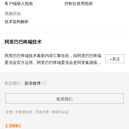
客户端接入指南
控制台使用指南
视频回放
技术架构解析
阿里巴巴终端技术
阿里巴巴终端技术最新内容汇聚在此，由阿里巴巴终端
+关注
委员会官方运营。阿里巴巴终端委员会是阿里集团面向
前端、客户端的虚拟技术组织。我们的愿景是着眼用户
体验前沿、技术创新引领业界，将面向未来，制定技术
关注我们：
策略和目标并落地执行，推动终端技术发展，帮助工程
新浪微博
师成长，打造顶级的终端体验。同时我们运营着阿里巴
巴终端域的官方公众号：阿里巴巴终端技术，欢迎关
联系我们
注。
文档
|
开发者社区
|
天池大赛
|
培训与认证