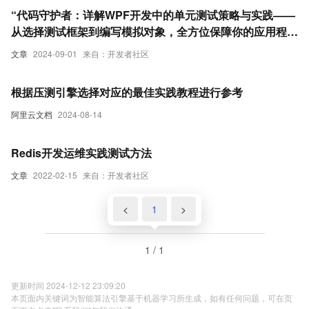
“代码守护者：详解WPF开发中的单元测试策略与实践——
从选择测试框架到编写模拟对象，全方位保障你的应用程序
质量”
文章
2024-09-01
来自：开发者社区
根据压测引擎选择对应的最佳实践教程进行参考
阿里云文档
2024-08-14
Redis开发运维实践测试方法
文章
2022-02-15
来自：开发者社区
<
1
>
1 / 1
更新时间 2024-12-12 23:09:20
本页面内关键词为智能算法引擎基于机器学习所生成，如有任何问题，可在页