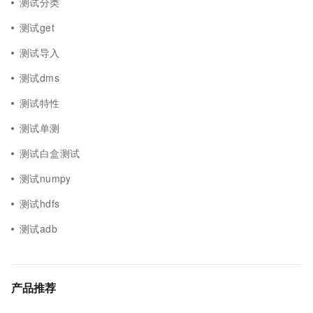
测试分类
测试get
测试导入
测试dms
测试特性
测试单测
测试白盒测试
测试numpy
测试hdfs
测试adb
产品推荐