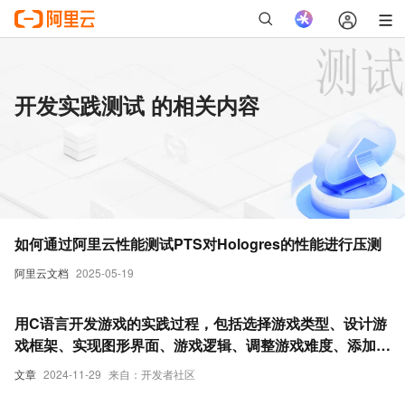
开发实践测试 的相关内容
如何通过阿里云性能测试PTS对Hologres的性能进行压测
阿里云文档
2025-05-19
用C语言开发游戏的实践过程，包括选择游戏类型、设计游
戏框架、实现图形界面、游戏逻辑、调整游戏难度、添加音
效音乐、性能优化、测试调试等内容
文章
2024-11-29
来自：开发者社区