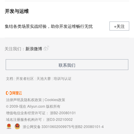
开发与运维
集结各类场景实战经验，助你开发运维畅行无忧
+关注
关注我们：
新浪微博
联系我们
文档
|
开发者社区
|
天池大赛
|
培训与认证
法律声明及隐私权政策
|
Cookies政策
© 2009-现在 Aliyun.com 版权所有
增值电信业务经营许可证：
浙B2-20080101
域名注册服务机构许可：
浙D3-20210002
浙公网安备 33010602009975号
浙B2-20080101-4