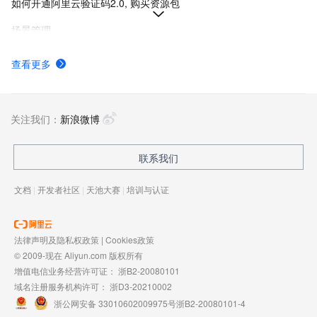
如何开通阿里云验证码2.0, 购买资源包
场景管理
加密模式通过AES-256-CBC加密动态生成EncryptedSceneId，结合时间戳和有效期增强验证码安全性，防止sceneId泄露导致的服务滥用。
查看更多
微信小程序插件接入V3架构
查看统计数据
关注我们：
新浪微博
联系我们
文档
|
开发者社区
|
天池大赛
|
培训与认证
法律声明及隐私权政策
|
Cookies政策
© 2009-现在 Aliyun.com 版权所有
增值电信业务经营许可证：
浙B2-20080101
域名注册服务机构许可：
浙D3-20210002
浙公网安备 33010602009975号
浙B2-20080101-4