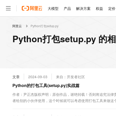
大模型
产品
解决方案
权益
定价
阿里云
Python打包setup.py
大模型
产品
解决方案
权益
定价
云市场
伙伴
服务
了解阿里云
精选产品
精选解决方案
普惠上云
产品定价
精选商城
成为销售伙伴
售前咨询
为什么选择阿里云
千问AI平台
Python打包setup.py 
了解云产品的定价详情
大模型服务平台百炼
千问办公，解锁你的工作
普惠上云 官方力荐
分销伙伴
在线服务
网站建设
什么是云计算
大
大模型服务与应用平台
企业级Agent产品，直接
云服务器38元/年起，超
咨询伙伴
多端小程序
技术领先
云上成本管理
售后服务
轻量应用服务器
Agency Agents：拥
官方推荐返现计划
大模型
精选产品
精选解决方案
Salesforce 国际版订阅
稳定可靠
管理和优化成本
推荐新用户得奖励，单订单
销售伙伴合作计划
自助服务
友盟天域
安全合规
人工智能与机器学习
AI
文本生成
云数据库 RDS
HappyHorse 打造一
云工开物
无影生态合作计划
在线服务
文章
2024-09-03
来自：开发者社区
观测云
分析师报告
高校专属算力普惠，学生认
计算
互联网应用开发
Qwen3.8-Max
HOT
Salesforce On Alibaba C
工单服务
Python的打包工具(setup.py)实战篇
智能体时代全能旗舰模型
Tuya 物联网平台阿里云
研究报告与白皮书
人工智能平台 PAI
快速拥有专属 OpenClaw
大模
Consulting Partner 合
大数据
容器
免费试用
短信专区
一站式AI开发、训练和推
作者：尹正杰版权声明：原创作品，谢绝转载！否则将追究法律责
蓝凌 OA
Qwen3.7-Plus
AI 大模型销售与服务生
现代化应用
者给别的小伙伴使用，这个时候就可以考虑使用打包工具来做这个事情，
存储
天池大赛
能看、能想、能动手的多模
云解析DNS
解决方案免费试用 新老
电子合同
能，本片博客将带你来打包一个自己写的python项目。 学会p
最高领取价值200元试用
安全
网络与CDN
AI 算法大赛
Qwen3-VL-Plus
PyPI(https://pypi.org/)上，也...
畅捷通