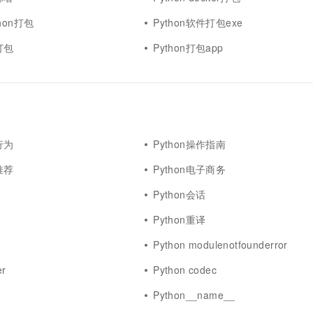
一个 AI 助手
超强辅助，Bol
即刻拥有 DeepSeek-R1 满血版
hon打包
Python软件打包exe
在企业官网、通讯软件中为客户提供 AI 客服
多种方案随心选，轻松解锁专属 DeepSeek
打包
Python打包app
行为
Python操作指南
推荐
Python电子商务
Python会话
Python重译
Python modulenotfounderror
er
Python codec
Python__name__