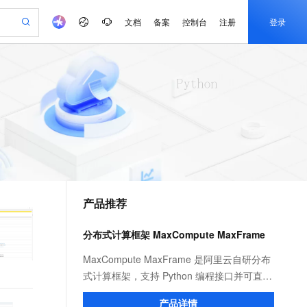
文档
备案
控制台
注册
登录
验
作计划
器
AI 活动
专业服务
服务伙伴合作计划
开发者社区
加入我们
产品动态
服务平台百炼
阿里云 OPC 创新助力计划
一站式生成采购清单，支持单品或批量购买
io：打造专属 AI 语音助手
S产品伙伴计划（繁花）
峰会
CS
造的大模型服务与应用开发平台
一句话生成原生可编辑精美 PPT 文稿
AI 生产力先锋
Al MaaS 服务伙伴赋能合作
域名
博文
Careers
至高可申请百万元
Qwen3.8-Max 模型上线
开启高性价比 AI 编程新体验
弹性可伸缩的云计算服务
Qwen-Audio-3.0-Realtime 端到端实时语音角色扮演
输入一句话想法, 轻松生成专业的 PPT
先锋实践拓展 AI 生产力的边界
Token 补贴，五大权
计划
海大会
伙伴信用分合作计划
商标
问答
社会招聘
益加速 OPC 成功
eek-V4-Pro
SS
一键部署幻兽帕鲁游戏服务器
飞天发布时刻
HOT
Open Search 向量检索版支
划
备案
电子书
校园招聘
pSeek-V4-Pro
视频创作，一键激活电商全链路生产力
稳定、安全、高性价比、高性能的云存储服务
一键购买专属联机服务器，轻松开启游戏
所见，即是所愿
持视频检索 Pipeline 功能
更多支持
划
公司注册
镜像站
视频生成
语音识别与合成
专属 QwenPaw
漫剧工坊：一站式动画创作平台
AI 实训营
HOT
应用身份服务 (IDaaS)
合作伙伴培训与认证
产品推荐
划
上云迁移
站生成，高效打造优质广告素材
全接入的云上超级电脑
从聊天伙伴进化为能主动干活的本地数字员工
快速生产连贯的高质量长漫剧
从基础到进阶，Agent 创客手把手教你
OpenClaw 管理能力上线
e-1.1-T2V
Qwen3-TTS-Flash
lScope
我要反馈
查询合作伙伴
畅细腻的高质量视频
离线语音合成大模型，多语言方言自适应，低延迟高稳定
n Alibaba Cloud ISV 合作
代维服务
建企业门户网站
10 分钟搭建微信、支付宝小程序
分布式计算框架 MaxCompute MaxFrame
MaxCompute MaxFrame 提
创新加速
ope
登录合作伙伴管理后台
我要建议
站，无忧落地极速上线
以可视化方式快速构建移动和 PC 门户网站
国内短信简单易用，安全可靠，秒级触达，全球覆盖200+国家和地区。
高效部署网站，快速应用到小程序
供自动弹性内存功能
e-1.1-I2V
Cosyvoice-V3-Flash
MaxCompute MaxFrame 是阿里云自研分布
安全
畅自然，细节丰富
高表现力语音合成大模型，语音克隆听感自然
我要投诉
PolarDB
式计算框架，支持 Python 编程接口并可直接
上云场景组合购
Milvus 弹性伸缩功能新增节
伴
漫剧创作，剧本、分镜、视频高效生成
100%兼容MySQL、PostgreSQL，兼容Oracle，支持集中和分布式
覆盖90%+业务场景，专享组合折扣价
点支持范围
使用 MaxCompute 计算资源及数据接口，与
2V
VPN
Fun-ASR
产品详情