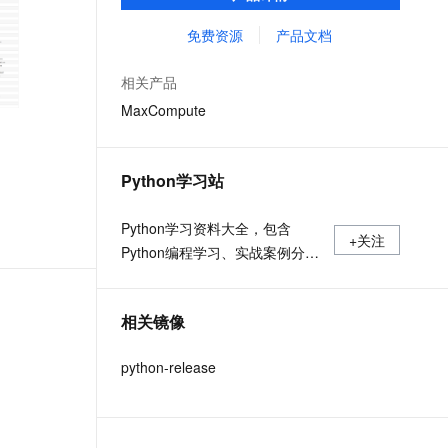
MaxCompute Notebook、镜像管理等功能共
文戏情感细腻自然，动作戏激烈拳拳到肉，实现更强表演能力
支持中英文自由切换，具备更强的噪声鲁棒性
ernetes 版 ACK
云聚AI 严选权益
AI 原生数据库服务发布
SSL 证书
同构成 MaxCompute 完整 Python 开发生
免费资源
产品文档
，一键激活高效办公新体验
理容器应用的 K8s 服务
精选AI产品，从模型到应用全链提效
Agent 数据网关
态。
堡垒机
AI 用量加速计划
云原生数据库 PolarDB
相关产品
应用
防火墙
、识别商机，让客服更高效、服务更出色。
新老同享，达量后返
Agentic Database 发布
MaxCompute
千问办公
主机安全
NEW
的智能体编程平台
一站式AI生产力平台
Python学习站
AI 应用及服务市场
伶鹊
企业级人与Agent协作平台，接入和调度多个数字员工
智能客服平台，对话机器人、对话分析、智能外呼
Python学习资料大全，包含
AI 应用
+关注
Python编程学习、实战案例分
大模型服务平台百炼 - 全妙
大模型
应用创作平台
享、开发者必知词条等内容。
多模态内容创作工具，已接入 DeepSeek
自然语言处理
相关镜像
数据标注
python-release
机器学习
息提取
与 AI 智能体进行实时音视频通话
从文本、图片、视频中提取结构化的属性信息
构建支持视频理解的 AI 音视频实时通话应用