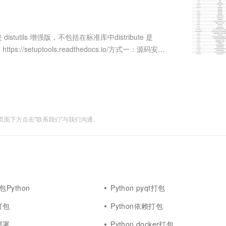
服务生态伙伴
视觉 Coding、空间感知、多模态思考等全面升级
1M上下文，专为长程任务能力而生
云工开物
企业应用
Works
Night Plan 支持 Qwen 3.8-Max
云原生大数据计算服务 MaxCompute
AI 办公
容器服务 Kub
NEW
Red Hat
30+ 款产品免费体验
Data Agent 驱动的一站式 Data+AI 开发治理平台
夜间 5 折，Qwen/Meoo/TokenPlan 客户专享
面向分析的企业级SaaS模式云数据仓库
AI智能应用
提供一站式管
科研合作
ERP
堂（旗舰版）
SUSE
 distutils 增强版，不包括在标准库中distribute 是
智能客服
AI 应用构建
大模型原生
CRM
ttps://setuptools.readthedocs.io/方式一：源码安装
防护产品
2个月
自动承接线索
建站小程序
Qoder
大模型服务平台百炼-应用模版
OA 办公系统
HOT
NEW
面向真实软件
个人版上线、团队版降价；千问3.8-Max首发发尝鲜
丰富多元化的应用模版和解决方案
力提升
财税管理
模板建站
万有无界
大模型服务平台百炼-智能体
400电话
定制建站
的模型效果
灵活可视化地构建企业级 Agent
面下方点击"联系我们"与我们沟通。
方案
广告营销
模板小程序
秒悟
人工智能平台 PAI
定制小程序
云端极速 AI 
新一代 AI 视频生成模型，深度适配广告营销等场景
AI Native 的算法工程平台，一站式完成建模、训练、推理服务部署
APP 开发
建站系统
打包Python
Python pyqt打包
AI 应用
10分钟微调：让0.6B模型媲美235B模
多模态数据信
e打包
Python依赖打包
型
依托云原生高可用架构,实现Dify私有化部署
用1%尺寸在特定领域达到大模型90%以上效果
部署
Python docker打包