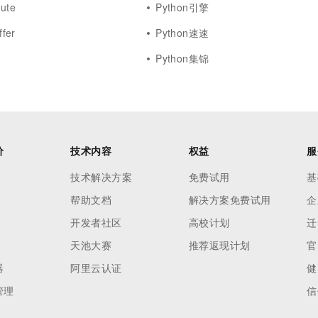
bute
Python引擎
fer
Python速速
Python集锦
价
技术内容
权益
服
技术解决方案
免费试用
基
帮助文档
解决方案免费试用
企
开发者社区
高校计划
迁
天池大赛
推荐返现计划
官
器
阿里云认证
健
管理
信