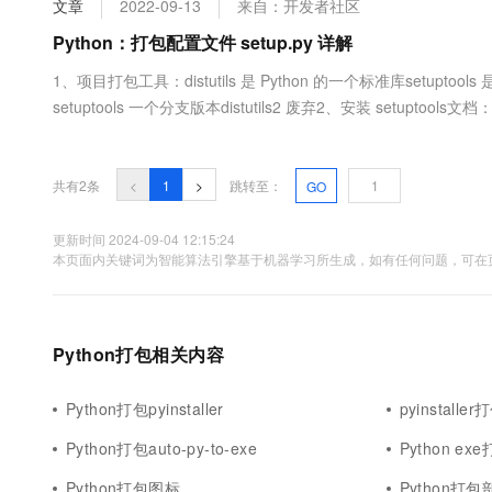
文章
2022-09-13
来自：开发者社区
大数据开发治理平台 Data
AI 产品 免费试用
网络
安全
云开发大赛
Tableau 订阅
Python：打包配置文件 setup.py 详解
1亿+ 大模型 tokens 和 
可观测
入门学习赛
中间件
AI空中课堂在线直播课
1、项目打包工具：distutils 是 Python 的一个标准库setuptools 是
云防火墙
140+云产品 免费试用
大模型服务
setuptools 一个分支版本distutils2 废弃2、安装 setuptools文档： h
上云与迁云
云原生的云上边界网络安全
产品新客免费试用，最长1
数据库
https://pypi.org/project/s....
生态解决方案
千问AI平台-Token Plan
企业出海
大模型ACA认证体验
大数据计算
助力企业全员 AI 认知与能
行业生态解决方案
共有2条
<
1
>
跳转至：
GO
政企业务
媒体服务
千问AI平台-模型体验
开发者生态解决方案
在线体验全尺寸、多种模态
更新时间 2024-09-04 12:15:24
企业服务与云通信
本页面内关键词为智能算法引擎基于机器学习所生成，如有任何问题，可在页
AI 开发和 AI 应用解决
Happy 系列大模型
域名与网站
终端用户计算
Python打包相关内容
Serverless
大模型解决方案
Python打包pyinstaller
pyinstaller
开发工具
快速部署 Dify，高效搭建 
Python打包auto-py-to-exe
Python ex
迁移与运维管理
Python打包图标
Python打包