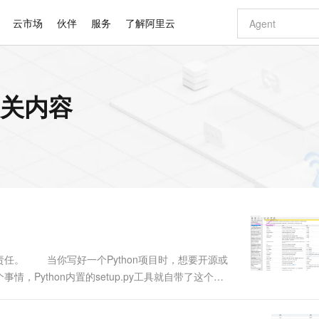
云市场
伙伴
服务
了解阿里云
AI 特惠
数据与 API
成为产品伙伴
企业增值服务
最佳实践
价格计算器
AI 场景体
基础软件
产品伙伴合
阿里云认证
市场活动
配置报价
大模型
的相关内容
自助选配和估算价格
新方式
睿译宝，AI翻译排版一步到位
智启 AI 普惠权益
产品生态集成认证中心
企业支持计划
云上春晚
域名与网站
千问官方 MaaS 平台，为开发者和 Agent 而生，新用户赠送 1 亿 + tokens 额度
Qwen Aud
AI Coding
阿里云Maa
2026 阿里云
云服务器 E
为企业打
数据集
Windows
大模型认证
模型
NEW
NEW
交付可用成果
值低价云产品抢先购
上传文档即自动完成翻译和格式还原
至高享 1亿+免费 tokens，加速 Al 应用落地
提供智能易用的域名与建站服务
智能编程，一键
安全可靠、
产品生态伙伴
专家技术服务
云上奥运之旅
弹性计算合作
阿里云中企出
手机三要素
宝塔 Linux
全部认证
价格优势
有专属领域专家
GLM-5.2：长任务时代开源旗舰模型
阿里云 OPC 创新助力计划
千问大模型
即刻拥有 DeepS
AI 电商营销
对象存储 O
大模型
产品生态伙伴工作台
企业增值服务台
云栖战略参考
云存储合作计
云栖大会
身份实名认证
CentOS
训练营
推动算力普惠，释放技术红利
最高返9万
多领域专家智能体,一键组建 AI 虚拟交付团队
快速构建应用程序和网站，即刻迈出上云第一步
至高百万元 Token 补贴，加速一人公司成长
多元化、高性能、安全可靠的大模型服务
真正可用的 1M 上下文,一次完成代码全链路开发
轻松解锁专属 Dee
从图文生成到
云上的中国
数据库合作计
活动全景
短信
Docker
图片和
站式影视创作平台
Hermes Agent，打造自进化智能体
Token Plan 模型订阅计划
数字证书管理服务（原SSL证书）
5 分钟轻松部署
AI 广告创作
无影云电脑
企业成长
NEW
信息公告
看见新力量
云网络合作计
OCR 文字识别
JAVA
证享300元代金券
可视化编排打通从文字构思到成片全链路闭环
全托管，含MySQL、PostgreSQL、SQL Server、MariaDB多引擎
自主进化，持久记忆，越用越聪明
Qwen3.8-Max 首发尝鲜，限时加量 10 倍，夜间低至2折
实现全站HTTPS，呈现可信的WEB访问
图文、视频一
随时随地安
Kimi-K3
HappyHors
NEW
魔搭 Mode
loud
服务实践
官网公告
Kimi 最新旗舰模型，长程编程与推理利器
让文字生成流
金融模力时刻
Salesforce O
版
发票查验
全能环境
Claude Code + GStack 打造工程团队
千问办公，限时限量积分加倍
Qoder
低代码高效构
AI 建站
短信服务
型
NEW
作计划
计划
创新中心
魔搭 ModelSc
健康状态
理服务
让AI从“聊天伙伴”进化为能干活的“数字员工”
安装技能 GStack，拥有专属 AI 工程团队
你的AI工作搭子，覆盖日常办公高频场景
面向真实软件的智能体编程平台
0 代码专业建
任。 当你写好一个Python项目时，想要开源或
客户案例
天气预报查询
操作系统
Deepseek-v4-pro
HappyHors
态合作计划
Python内置的setup.py工具就自带了这个功
态智能体模型
旗舰 MoE 大模型，百万上下文与顶尖推理能力
图生视频，流
同享
万小智 AI 建站低至 15元/月
Qoder CN
AI 短剧/漫剧
云原生数据库 
快递物流查询
WordPress
成为服务伙
ython打包后，可以把自己写好的模块发布到公共的
高校合作
点，立即开启云上创新
覆盖公网/内网、递归/权威、移动APP等全场景解析服务
送.CN域名，送备案服务码
基于千问大模型等，支持代码智能生成、研发智能问答
AI助力短剧
GLM-5.2
Wan2.7-T
Ubuntu